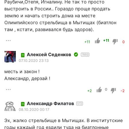
Раубичи,Отепя, Игналину. Не так то просто
выстроить в России.. Гораздо проще продать
землю и начать строить дома на месте
Олимпийского стрельбища в Мытищах (биатлон
там , кстати, развивался будь здоров).
+11
+11
0
Алексей Седенков
7893
11
07.10.2020 23:13
месть и закон !
Александр, дерзай !
0
+2
-2
Александр Филатов
572
11
08.10.2020 00:17
Эх, жалко стрельбище в Мытищах. В институтские
годы каждый год ездили туда на биатлонные