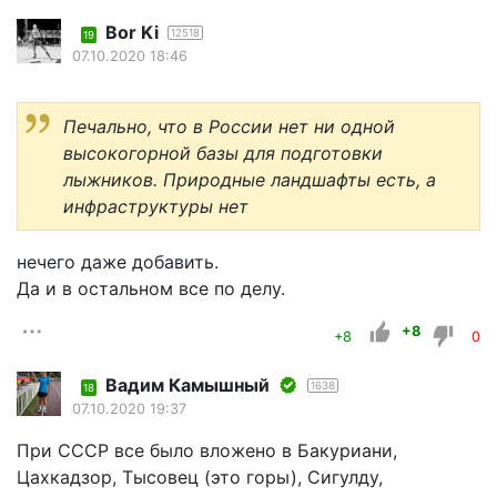
Bor Ki
12518
19
07.10.2020 18:46
Печально, что в России нет ни одной
высокогорной базы для подготовки
лыжников. Природные ландшафты есть, а
инфраструктуры нет
нечего даже добавить.
Да и в остальном все по делу.
+8
+8
0
Вадим Камышный
1638
18
07.10.2020 19:37
При СССР все было вложено в Бакуриани,
Цахкадзор, Тысовец (это горы), Сигулду,