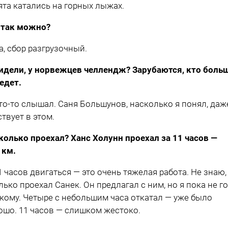
ята катались на горных лыжах.
 так можно?
а, сбор разгрузочный.
идели, у норвежцев челлендж? Зарубаются, кто боль
едет.
то-то слышал. Саня Большунов, насколько я понял, даж
ствует в этом.
колько проехал? Ханс Холунн проехал за 11 часов —
 км.
1 часов двигаться — это очень тяжелая работа. Не знаю,
лько проехал Санек. Он предлагал с ним, но я пока не г
акому. Четыре с небольшим часа откатал — уже было
ошо. 11 часов — слишком жестоко.