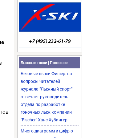
ше
е
Лыжные гонки | Полезное
Беговые лыжи Фишер: на
вопросы читателей
журнала "Лыжный спорт"
отвечает руководитель
отдела по разработке
отов
гоночных лыж компании
"Fischer" Ханс Хубингер
Много диаграмм и цифр о