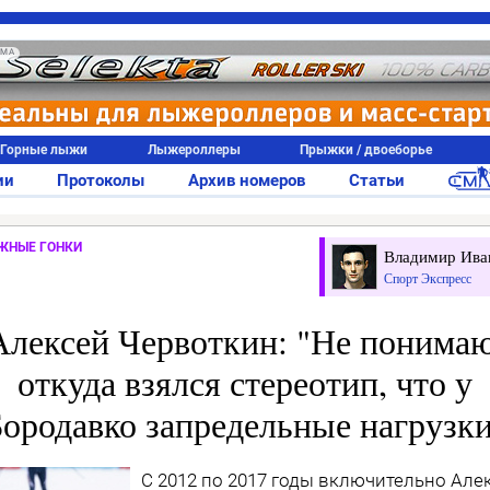
АМА
Горные лыжи
Лыжероллеры
Прыжки / двоеборье
ии
Протоколы
Архив номеров
Статьи
ЖНЫЕ ГОНКИ
Владимир Ива
Спорт Экспресс
Алексей Червоткин: "Не понимаю
откуда взялся стереотип, что у
ородавко запредельные нагрузк
С 2012 по 2017 годы включительно Але