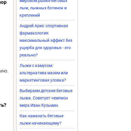
мировом рынке беговых
пор
лыж, лыжных ботинок и
креплений
Андрей Арих: спортивная
фармакология:
максимальный эффект без
ущерба для здоровья - это
реально?
Лыжи с камусом:
цию.
альтернатива мазям или
маркетинговая уловка?
Выбираем детские беговые
лыжи. Советует чемпион
ть?
мира Иван Кузьмин.
Как намазать беговые
лыжи начинающему?