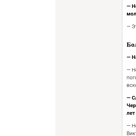
— Н
мол
— Э
Бо
— Н
— Н
пог
вск
— С
Чер
лет
— Н
Вик