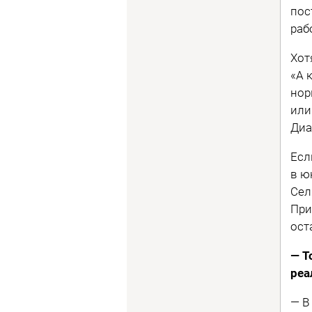
пос
раб
Хот
«А 
нор
или
Диа
Есл
в ю
Сел
При
ост
— Т
реа
— В