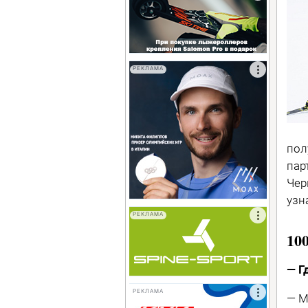
РЕКЛАМА
пол
пар
Чер
узн
РЕКЛАМА
10
— Г
РЕКЛАМА
— М