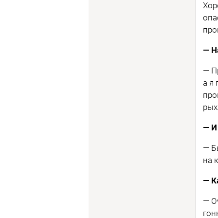
Хор
опа
про
— Н
— П
а я
про
рых
— И
— Б
на 
— К
— О
гон