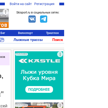
Войти на сайт
Регистрация
Skisport.ru в социальных сетях:
Бег
Велоспорт
Триатлон
Лыжные трассы
Поиск
РЕКЛАМА
нов
,
и"
ксей
РЕКЛАМА