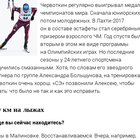
Червоткин регулярно выигрывал меда
чемпионатов мира. Сначала юниорских
потом молодежных. В Лахти-2017
он в составе эстафеты стал серебряны
призером взрослого ЧМ. Год спустя бы
вторым в этом же виде программы
на Олимпийских играх. Но последние
сезоны у 24-летнего спортсмена
учились смазанными. Хотя, по словам его звездного
тнера по группе Александра Большунова, на тренировка
воткин очень хорош. «СЭ» позвонили Алексею, чтобы
ать: что было не так и как это исправить.
0 км на лыжах
де вы сейчас находитесь?
ы в Малиновке. Восстанавливаемся. Вчера, например,