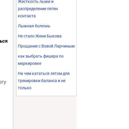
Жесткость лыжи и
распределение пятен
контакта
Лыжная болезнь
Не стало Жени Быкова
ться
Прощание с Вовой Ларчиным
как выбрать фишера по
маркировке
На чем кататься летом для
тренировки баланса и не
огу
только