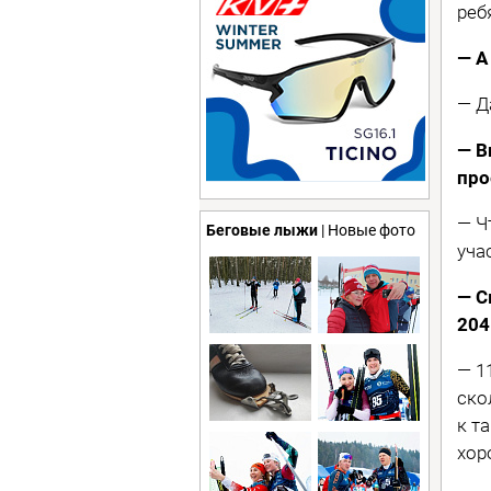
реб
— А
— Д
— В
про
— Ч
Беговые лыжи
| Новые фото
уча
— С
204
— 1
ско
к т
хор