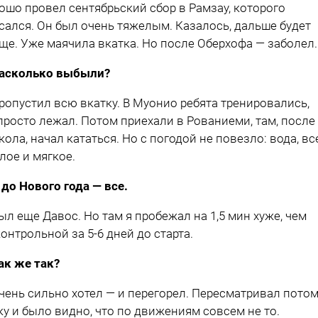
ошо провел сентябрьский сбор в Рамзау, которого
сался. Он был очень тяжелым. Казалось, дальше будет
ще. Уже маячила вкатка. Но после Оберхофа — заболел.
асколько выбыли?
ропустил всю вкатку. В Муонио ребята тренировались,
 просто лежал. Потом приехали в Рованиеми, там, после
кола, начал кататься. Но с погодой не повезло: вода, вс
лое и мягкое.
 до Нового года — все.
ыл еще Давос. Но там я пробежал на 1,5 мин хуже, чем
контрольной за 5-6 дней до старта.
ак же так?
чень сильно хотел — и перегорел. Пересматривал пото
ку и было видно, что по движениям совсем не то.