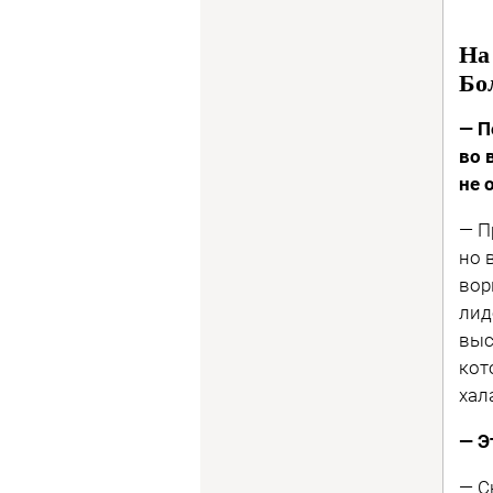
На
Бо
— П
во 
не 
— П
но 
вор
лид
выс
кот
хал
— Э
— С