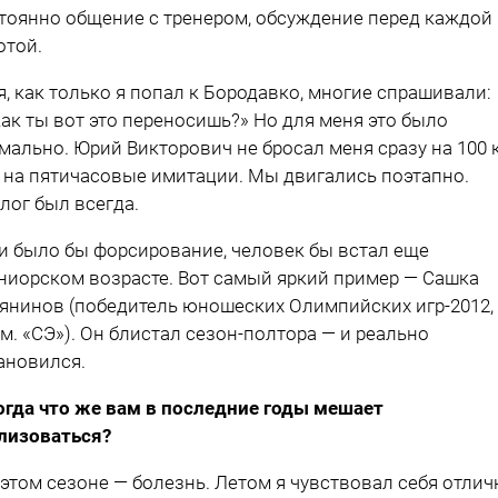
тоянно общение с тренером, обсуждение перед каждой
отой.
я, как только я попал к Бородавко, многие спрашивали:
как ты вот это переносишь?» Но для меня это было
мально. Юрий Викторович не бросал меня сразу на 100 
 на пятичасовые имитации. Мы двигались поэтапно.
лог был всегда.
и было бы форсирование, человек бы встал еще
ниорском возрасте. Вот самый яркий пример — Сашка
янинов (победитель юношеских Олимпийских игр-2012,
м. «СЭ»). Он блистал сезон-полтора — и реально
ановился.
огда что же вам в последние годы мешает
лизоваться?
 этом сезоне — болезнь. Летом я чувствовал себя отлич