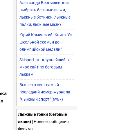
Александр Вертышев: как
выбрать беговые лыжи,
лыжные ботинки, лыжные
палки, лыжные мази?
Юрий Каминский. Книга "От
школьной скамьи до
олимпийской медали".
Skisport.ru - крупнейший в
мире сайт по беговым
лыжам
Вышел в свет самый
последний номер журнала
ока
"Лыжный спорт" (№67)
ко
Лыжные гонки (беговые
лыжи)
| Новые сообщения
форума