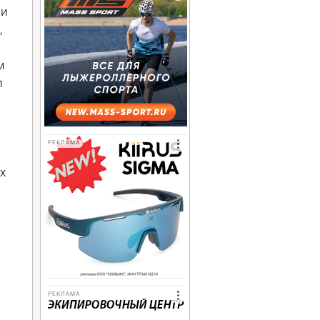
ли
,
м
л
РЕКЛАМА
х
РЕКЛАМА