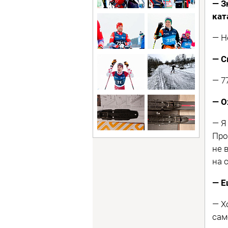
— З
кат
— Н
— С
— 7
— О
— Я
Про
не 
на 
— Е
— Х
сам