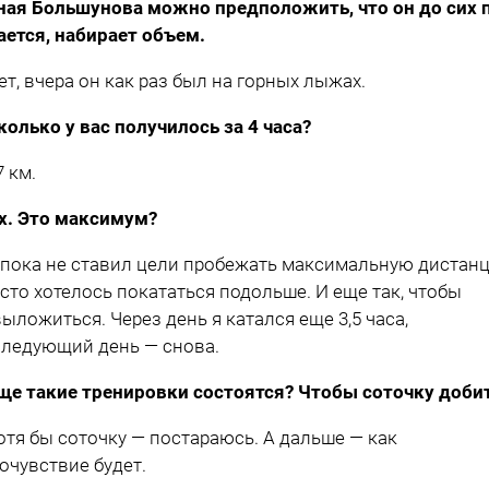
ная Большунова можно предположить, что он до сих 
ается, набирает объем.
ет, вчера он как раз был на горных лыжах.
колько у вас получилось за 4 часа?
7 км.
х. Это максимум?
 пока не ставил цели пробежать максимальную дистан
сто хотелось покататься подольше. И еще так, чтобы
выложиться. Через день я катался еще 3,5 часа,
следующий день — снова.
ще такие тренировки состоятся? Чтобы соточку доби
отя бы соточку — постараюсь. А дальше — как
очувствие будет.