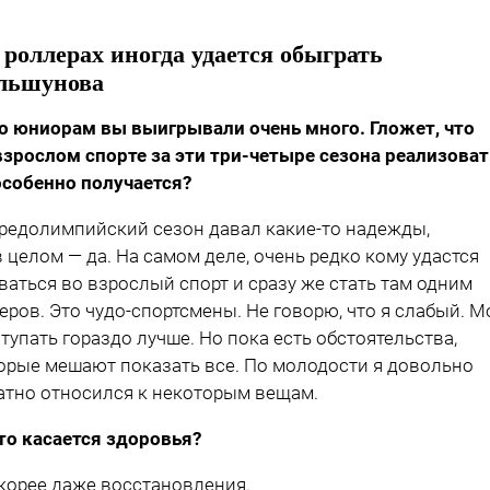
 роллерах иногда удается обыграть
льшунова
о юниорам вы выигрывали очень много. Гложет, что
взрослом спорте за эти три-четыре сезона реализова
особенно получается?
редолимпийский сезон давал какие-то надежды,
в целом — да. На самом деле, очень редко кому удастся
ваться во взрослый спорт и сразу же стать там одним
еров. Это чудо-спортсмены. Не говорю, что я слабый. М
тупать гораздо лучше. Но пока есть обстоятельства,
орые мешают показать все. По молодости я довольно
атно относился к некоторым вещам.
то касается здоровья?
корее даже восстановления.