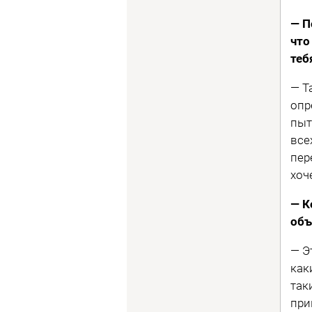
— П
что
теб
— Т
опр
пыт
все
пер
хоч
— К
объ
— Э
как
так
при