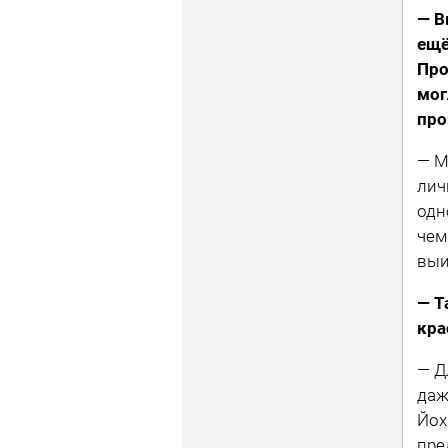
— В
ещё
Про
мог
про
— М
лич
одн
чем
выи
— Т
кра
— Д
даж
Йох
пре