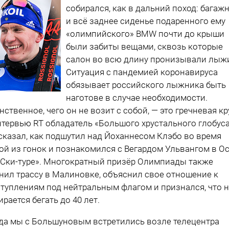
собирался, как в дальний поход: багаж
и всё заднее сиденье подаренного ему
«олимпийского» BMW почти до крыши
были забиты вещами, сквозь которые
салон во всю длину пронизывали лыж
Ситуация с пандемией коронавируса
обязывает российского лыжника быть
наготове в случае необходимости.
нственное, чего он не возит с собой, — это гречневая кр
нтервью RT обладатель «Большого хрустального глобус
сказал, как подшутил над Йоханнесом Клэбо во время
ой из гонок и познакомился с Вегардом Ульвангом в О
«Ски-туре». Многократный призёр Олимпиады также
нил трассу в Малиновке, объяснил свое отношение к
туплениям под нейтральным флагом и признался, что 
ирается бегать до 40 лет.
да мы с Большуновым встретились возле телецентра