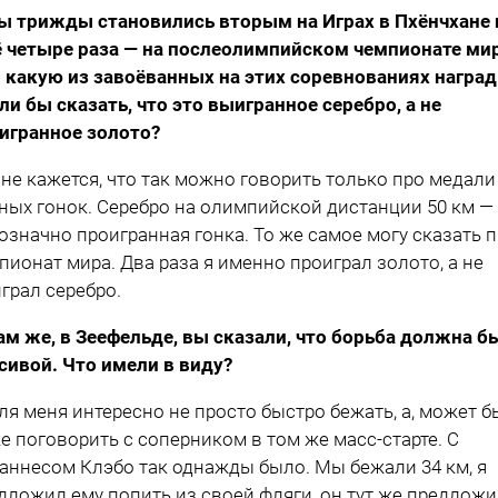
ы трижды становились вторым на Играх в Пхёнчхане 
 четыре раза — на послеолимпийском чемпионате мир
 какую из завоёванных на этих соревнованиях наград
ли бы сказать, что это выигранное серебро, а не
игранное золото?
не кажется, что так можно говорить только про медали
ных гонок. Серебро на олимпийской дистанции 50 км — 
означно проигранная гонка. То же самое могу сказать 
пионат мира. Два раза я именно проиграл золото, а не
грал серебро.
ам же, в Зеефельде, вы сказали, что борьба должна б
сивой. Что имели в виду?
ля меня интересно не просто быстро бежать, а, может б
е поговорить с соперником в том же масс-старте. С
аннесом Клэбо так однажды было. Мы бежали 34 км, я
дложил ему попить из своей фляги, он тут же предлож