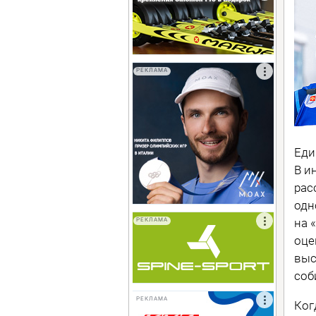
РЕКЛАМА
Еди
В и
рас
одн
на 
РЕКЛАМА
оце
выс
соб
РЕКЛАМА
Ког