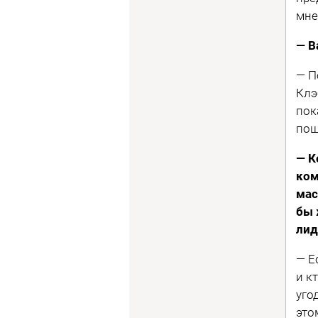
мне
— В
— П
Клэ
пок
пош
— К
ком
мас
бы 
лид
— Е
и к
уго
это