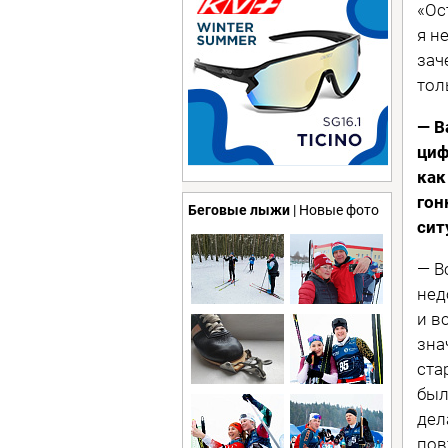
«Ос
я н
зач
толь
— В
циф
как
гон
Беговые лыжи
| Новые фото
сит
— В
нед
и в
зна
ста
был
дел
пов