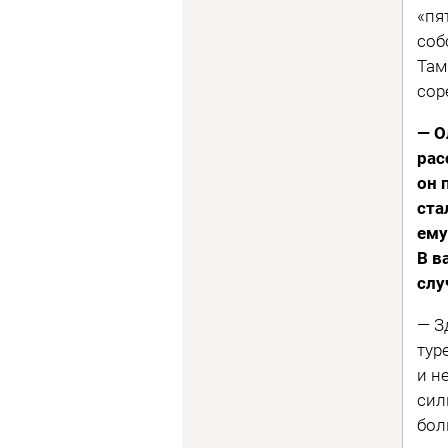
«пя
соб
Там
сор
— О
рас
он 
ста
ему
В в
слу
— З
тур
и н
сил
бол