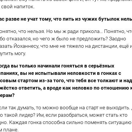
 свой напиток.
ас разве не учат тому, что пить из чужих бутылок нел
онятно, что нельзя. Но мы ж ради прикола… Понятно, чт
бо отказался, но чего ж было не предложить? Заодно
азать Йоханнесу, что мне не тяжело на дистанции, ещё 
утить могу.
огда вы только начинали гоняться в серьёзных
паниях, вы не испытывали неловкости в гонках с
совым стартом из-за того, что тебя все толкают и на
жёстко ответить, а вроде как неловко по отношению 
ерам?
сли так думать, то можно вообще на старт не выходить.
то такой лидер? Им, если разобраться, может стать кто
дно. Каждая гонка способна сильно поменять ситуацию
м плане.