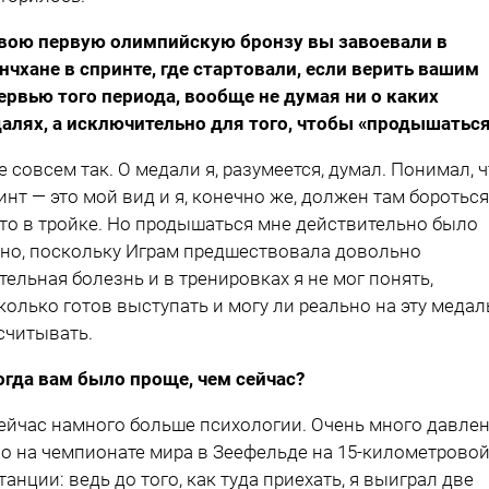
вою первую олимпийскую бронзу вы завоевали в
нчхане в спринте, где стартовали, если верить вашим
ервью того периода, вообще не думая ни о каких
алях, а исключительно для того, чтобы «продышаться
е совсем так. О медали я, разумеется, думал. Понимал, 
инт — это мой вид и я, конечно же, должен там бороться
то в тройке. Но продышаться мне действительно было
но, поскольку Играм предшествовала довольно
тельная болезнь и в тренировках я не мог понять,
колько готов выступать и могу ли реально на эту медал
считывать.
огда вам было проще, чем сейчас?
ейчас намного больше психологии. Очень много давле
о на чемпионате мира в Зеефельде на 15-километрово
танции: ведь до того, как туда приехать, я выиграл две