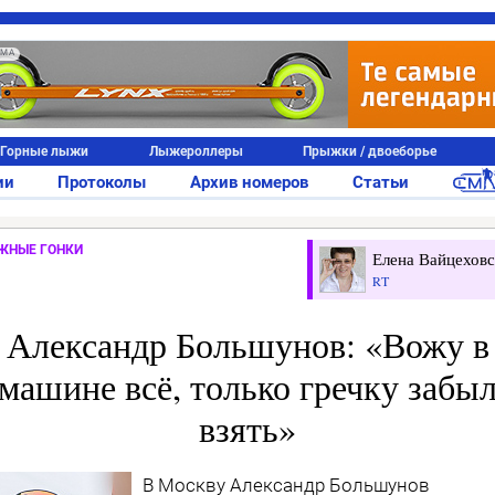
АМА
Горные лыжи
Лыжероллеры
Прыжки / двоеборье
ии
Протоколы
Архив номеров
Статьи
ЖНЫЕ ГОНКИ
Елена Вайцеховс
RT
Александр Большунов: «Вожу в
машине всё, только гречку забы
взять»
В Москву Александр Большунов