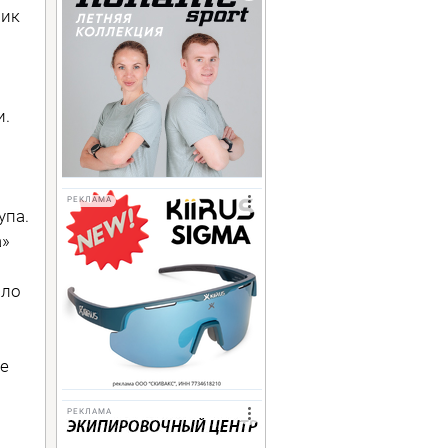
ник
и.
РЕКЛАМА
упа.
а»
сло
не
РЕКЛАМА