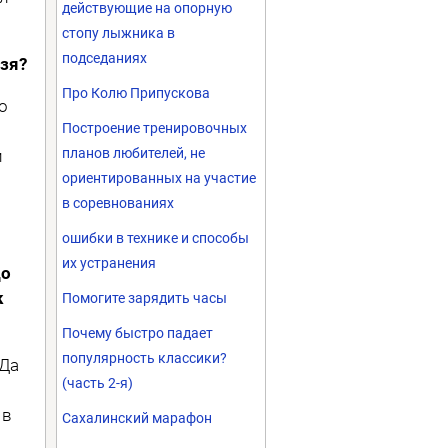
действующие на опорную
стопу лыжника в
подседаниях
ьзя?
Про Колю Припускова
о
Построение тренировочных
планов любителей, не
и
ориентированных на участие
в соревнованиях
ошибки в технике и способы
их устранения
до
к
Помогите зарядить часы
Почему быстро падает
популярность классики?
 Да
(часть 2-я)
 в
Сахалинский марафон