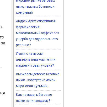
мировом рынке беговых
лыж, лыжных ботинок и
креплений
Андрей Арих: спортивная
».
фармакология:
максимальный эффект без
что
ущерба для здоровья - это
 за
реально?
Лыжи с камусом:
альтернатива мазям или
маркетинговая уловка?
ь
Выбираем детские беговые
лыжи. Советует чемпион
мира Иван Кузьмин.
ния
Как намазать беговые
й
лыжи начинающему?