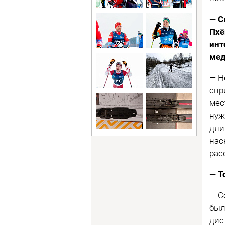
— С
Пхё
инт
мед
— Н
спр
мес
нуж
дли
нас
рас
— Т
— С
был
дис