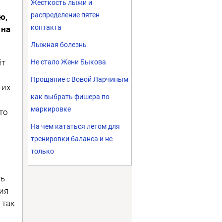
Жесткость лыжи и
распределение пятен
ю,
контакта
 на
Лыжная болезнь
ёт
Не стало Жени Быкова
Прощание с Вовой Ларчиным
 их
как выбрать фишера по
маркировке
то
На чем кататься летом для
тренировки баланса и не
только
ть
ия
 так