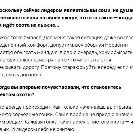
оскольку сейчас лидером являетесь вы сами, не дума
 не испытывали на своей шкуре, что это такое — когда
я идёт охота на лыжне...
акое тоже бывает. Для меня такая ситуация даже созда
еделённый комфорт: допустим, вся сборная Норвегии
ается обыграть меня, а я, в свою очередь, хочу обыграть
х в одиночку, несмотря на то что мне пытаются
екрывать дорогу. Поэтому стараюсь уйти вперёд: если к
ет, пусть догоняет.
огда вы впервые почувствовали, что становитесь
ектом охоты?
то всегда происходит, как только начинаешь выигрыва
ие-то серьёзные гонки. Сам я вообще не придаю значен
им вещам. Каждая гонка начинается с чистого листа — я
вык. И лидером себя не считаю.