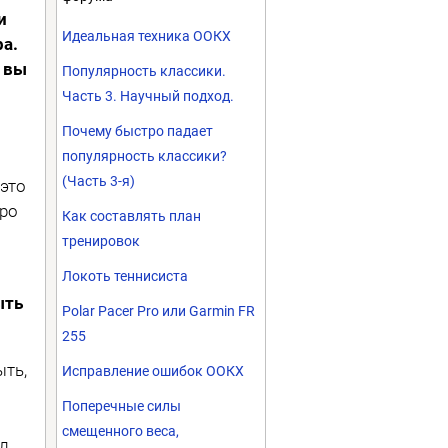
и
Идеальная техника ООКХ
а.
 вы
Популярность классики.
Часть 3. Научный подход.
Почему быстро падает
популярность классики?
(Часть 3-я)
это
про
Как составлять план
тренировок
Локоть теннисиста
ыть
Polar Pacer Pro или Garmin FR
255
ыть,
Исправление ошибок ООКХ
Поперечные силы
смещенного веса,
ил