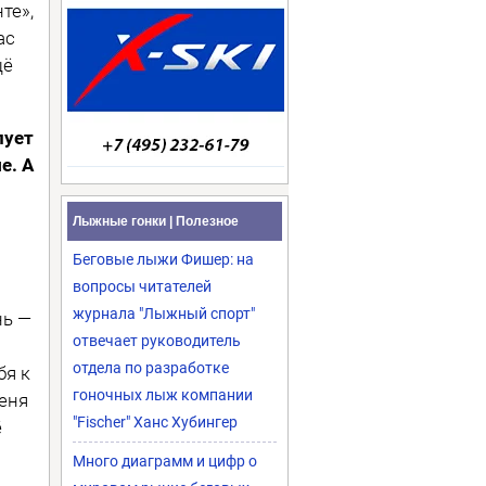
те»,
ас
щё
лует
е. А
Лыжные гонки | Полезное
Беговые лыжи Фишер: на
вопросы читателей
журнала "Лыжный спорт"
нь —
отвечает руководитель
отдела по разработке
бя к
гоночных лыж компании
меня
"Fischer" Ханс Хубингер
ё
Много диаграмм и цифр о