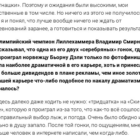
тнашки». Поэтому и ожидания были высокими, мои
ственные в том числе. Но ничего из этого не получилос
 я и понял, что лучше вообще ничего не ждать от
евнований заранее, а готовиться и показывать результ
лимпийский чемпион Лиллехаммера Владимир Смир
сказывал, что одна из его двух «серебряных» гонок, г
проиграл норвежцу Бьорну Дэли только по фотофиниш
ла наиболее драматичной в его карьере, хоть и принес
 больше дивидендов в плане рекламы, чем иное золот
ашей карьере что-либо подобное по накалу драматиз
чалось?
десь далеко даже ходить не нужно: «тридцатка» на «Ски
е», которую я проиграл из-за того, что как-то всё сошло
еправильный выбор лыж, и погода. Очень было обидно 
ьно в душу запало. После той гонки, по ощущениям, мн
ьше человек в интернете написали, чем когда-либо.