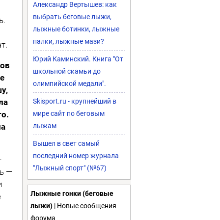
Александр Вертышев: как
выбрать беговые лыжи,
ь.
лыжные ботинки, лыжные
палки, лыжные мази?
ат.
Юрий Каминский. Книга "От
нов
школьной скамьи до
де
олимпийской медали".
у,
ла
Skisport.ru - крупнейший в
о.
мире сайт по беговым
ма
лыжам
Вышел в свет самый
последний номер журнала
-
"Лыжный спорт" (№67)
сь —
и
Лыжные гонки (беговые
е
лыжи)
| Новые сообщения
форума