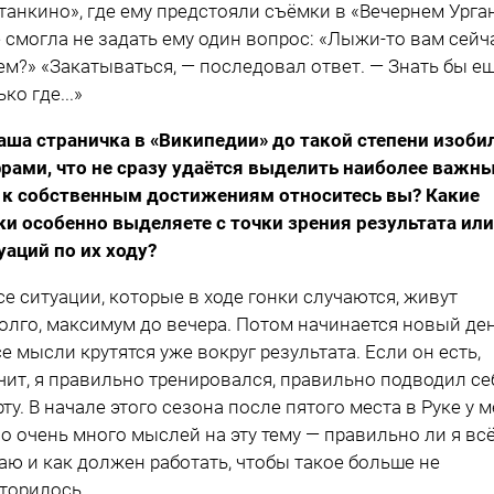
танкино», где ему предстояли съёмки в «Вечернем Урган
е смогла не задать ему один вопрос: «Лыжи-то вам сейч
ем?» «Закатываться, — последовал ответ. — Знать бы е
ко где...»
аша страничка в «Википедии» до такой степени изоби
рами, что не сразу удаётся выделить наиболее важны
 к собственным достижениям относитесь вы? Какие
ки особенно выделяете с точки зрения результата или
уаций по их ходу?
се ситуации, которые в ходе гонки случаются, живут
олго, максимум до вечера. Потом начинается новый де
се мысли крутятся уже вокруг результата. Если он есть,
чит, я правильно тренировался, правильно подводил се
рту. В начале этого сезона после пятого места в Руке у 
о очень много мыслей на эту тему — правильно ли я вс
аю и как должен работать, чтобы такое больше не
торилось.