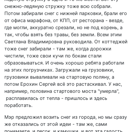
снежно-ледяную стружку тоже всю собрали.
Потом забирали снег с нижней парковки, брали его
от офиса марафона, от КПП, от ресторана - везде,
где могли, аккуратно срезали, но не под корень, а
так, чтобы взять без травы, без земли. Всем этим
Светлана Владимировна руководила. От коттеджей
тоже снег забирали - там же, когда дорожки
чистили, тоже свои кучи по бокам стали
образовываться. И очень хорошо ребята работали
на этих погрузчиках. Загружали на грузовики,
грузовики вываливали на стартовую поляну, а
потом Ерохин Сергей всё это растаскивал. У нас,
например, половина стартового моста "умерла",
расплавилась от тепла - пришлось и здесь
поработать.
Мэр предложил возить снег из города, но мы сразу
же отказались от этой идеи - там же, сами
понимаете, и песок, и камушки, и вот эта гадость,