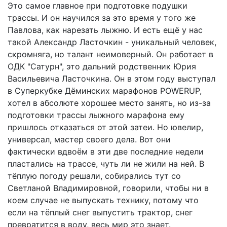
Это самое главное при подготовке подушки
трассы. И он научился за это время у того же
Павлова, как нарезать лыжню. И есть ещё у нас
такой Александр Ласточкин - уникальный человек,
скромняга, но талант неимоверный. Он работает в
ОДК "Сатурн", это дальний родственник Юрия
Васильевича Ласточкина. Он в этом году выступал
в Суперкубке Дёминских марафонов POWERUP,
хотел в абсолюте хорошее место занять, но из-за
подготовки трассы лыжного марафона ему
пришлось отказаться от этой затеи. Но ювелир,
универсал, мастер своего дела. Вот они
фактически вдвоём в эти две последние недели
пластались на трассе, чуть ли не жили на ней. В
тёплую погоду решали, собирались тут со
Светланой Владимировной, говорили, чтобы ни в
коем случае не выпускать технику, потому что
если на тёплый снег выпустить трактор, снег
превратится в воду, весь мир это знает.