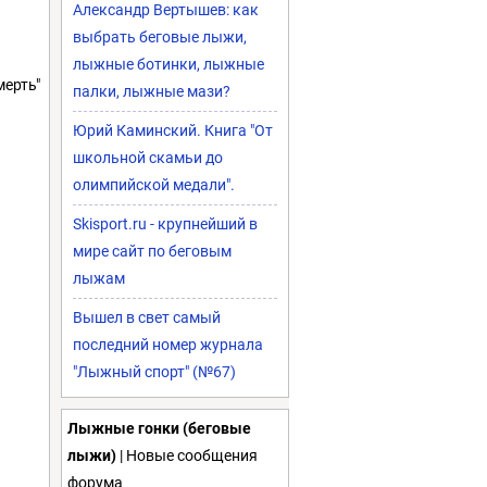
Александр Вертышев: как
выбрать беговые лыжи,
лыжные ботинки, лыжные
мерть"
палки, лыжные мази?
Юрий Каминский. Книга "От
школьной скамьи до
олимпийской медали".
Skisport.ru - крупнейший в
мире сайт по беговым
лыжам
Вышел в свет самый
последний номер журнала
"Лыжный спорт" (№67)
Лыжные гонки (беговые
лыжи)
| Новые сообщения
форума