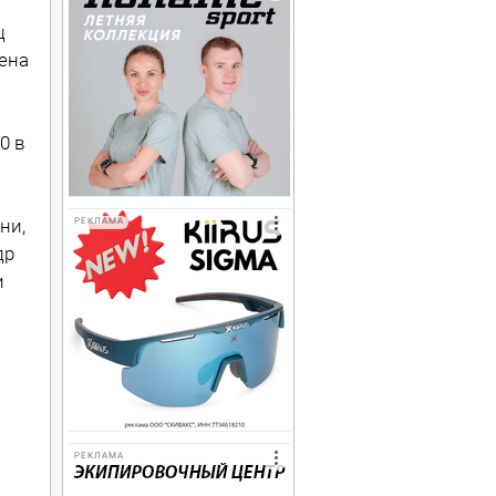
ц
ена
0 в
ни,
РЕКЛАМА
др
и
РЕКЛАМА