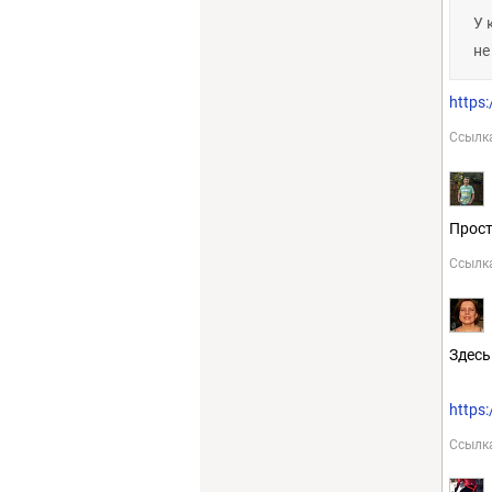
У 
не
https:
Ссылк
Прост
Ссылк
Здесь
https:
Ссылк