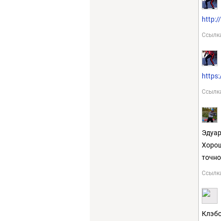
http:/
Ссылк
https
Ссылк
Эдуар
Хорош
точно
Ссылк
Клэбо