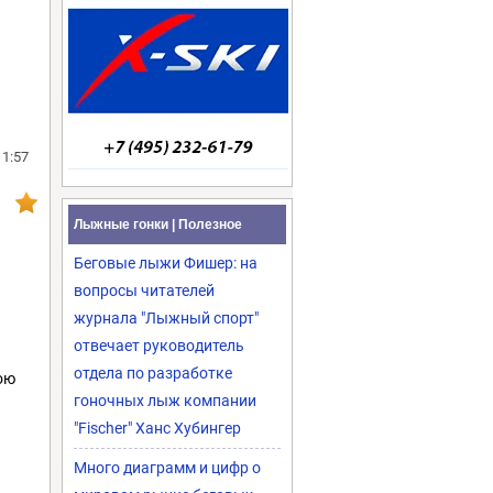
11:57
Лыжные гонки | Полезное
Беговые лыжи Фишер: на
вопросы читателей
журнала "Лыжный спорт"
отвечает руководитель
отдела по разработке
ою
гоночных лыж компании
"Fischer" Ханс Хубингер
Много диаграмм и цифр о