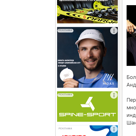
РЕКЛАМА
Бол
Анд
РЕКЛАМА
Пер
мно
инд
Шан
РЕКЛАМА