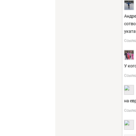
Андре
сотво
уката
Ссылк
У ког
Ссылк
на ев
Ссылк