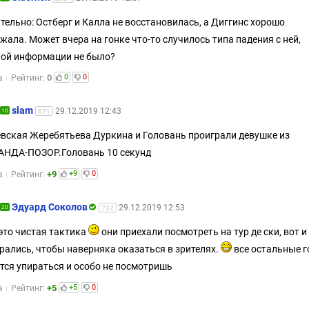
тельно: Остберг и Калла не восстановилась, а Диггинс хорошо
жала. Может вчера на гонке что-то случилось типа падения с ней,
ой информации не было?
0
0
0
а
Рейтинг:
slam
29.12.2019 12:43
10
671
вская Жеребятьева Дуркина и Головань проиграли девушке из
АНДА-ПОЗОР.Головань 10 секунд
+9
+9
0
а
Рейтинг:
Эдуард Соколов
29.12.2019 12:53
20
732
 это чистая тактика
они приехали посмотреть на тур де ски, вот и
рались, чтобы наверняка оказаться в зрителях.
все остальные г
тся упираться и особо не посмотришь
+5
+5
0
а
Рейтинг: