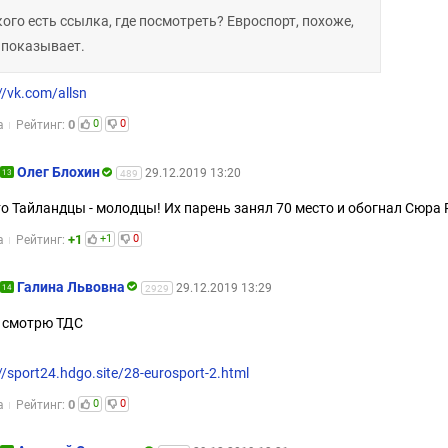
кого есть ссылка, где посмотреть? Евроспорт, похоже,
 показывает.
//vk.com/allsn
0
0
0
а
Рейтинг:
Олег Блохин
29.12.2019 13:20
13
489
о Тайландцы - молодцы! Их парень занял 70 место и обогнал Сюра Р
+1
+1
0
а
Рейтинг:
Галина Львовна
29.12.2019 13:29
14
2929
 смотрю ТДС
//sport24.hdgo.site/28-eurosport-2.html
0
0
0
а
Рейтинг: