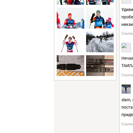
Удиви
пробе
никак
Ссылк
Нечае
ТАИЛ
Ссылк
slam,
поста
приде
Ссылк