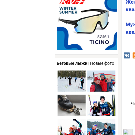
Жен
ква
Муж
ква
Беговые лыжи
| Новые фото
Ч