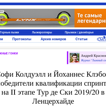
АМА
Горные лыжи
Лыжероллеры
Прыжки / двоеборье
ии
Протоколы
Архив номеров
Статьи
ЖНЫЕ ГОНКИ
Андрей Красно
Журнал "Лыжный сп
офи Колдуэлл и Йоханнес Клэбо
обедители квалификации сприн
на II этапе Тур де Ски 2019/20 в
Ленцерхайде