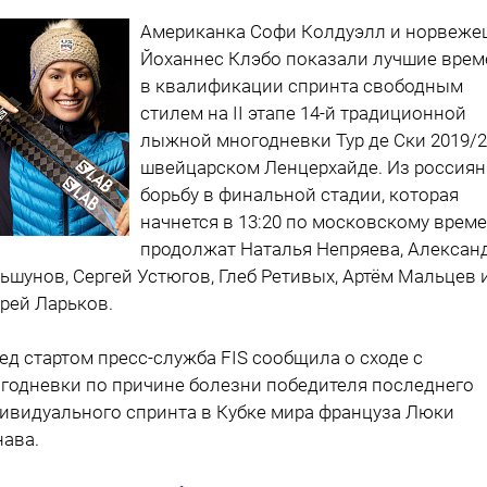
Американка Софи Колдуэлл и норвеже
Йоханнес Клэбо показали лучшие врем
в квалификации спринта свободным
стилем на II этапе 14-й традиционной
лыжной многодневки Тур де Ски 2019/2
швейцарском Ленцерхайде. Из россиян
борьбу в финальной стадии, которая
начнется в 13:20 по московскому време
продолжат Наталья Непряева, Алексан
ьшунов, Сергей Устюгов, Глеб Ретивых, Артём Мальцев 
рей Ларьков.
ед стартом пресс-служба FIS сообщила о сходе с
годневки по причине болезни победителя последнего
ивидуального спринта в Кубке мира француза Люки
ава.