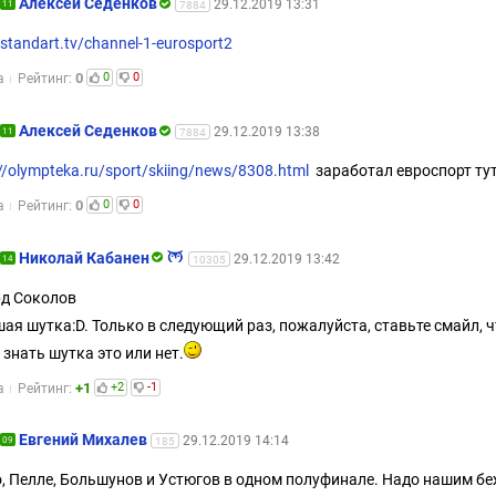
Алексей Седенков
29.12.2019 13:31
11
7884
/standart.tv/channel-1-eurosport2
0
0
0
а
Рейтинг:
Алексей Седенков
29.12.2019 13:38
11
7884
://olympteka.ru/sport/skiing/news/8308.html
заработал евроспорт ту
0
0
0
а
Рейтинг:
Николай Кабанен
29.12.2019 13:42
14
10305
д Соколов
ая шутка:D. Только в следующий раз, пожалуйста, ставьте смайл, 
 знать шутка это или нет.
+1
+2
-1
а
Рейтинг:
Евгений Михалев
29.12.2019 14:14
09
185
, Пелле, Большунов и Устюгов в одном полуфинале. Надо нашим б