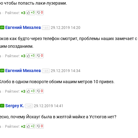
о чтобы попасть лаки-лузерами.
+3
+3
0
а
Рейтинг:
Евгений Михалев
29.12.2019 14:20
09
185
ков как будто через телефон смотрит, проблемы наших замечает с
им опозданием.
+3
+3
0
а
Рейтинг:
Евгений Михалев
29.12.2019 14:34
09
185
Клэбо в одном повороте обоим нашим метров 10 привез.
+3
+3
0
а
Рейтинг:
Sergey K.
29.12.2019 14:41
11
145
есно, почему Йохауг была в желтой майке а Устюгов нет?
+2
+2
0
а
Рейтинг: