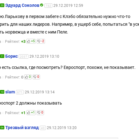
Эдуард Соколов
29.12.2019 12:59
20
732
ю Ларькову в первом забеге с Клэбо обязательно нужно что-то
рить для наших лидеров. Например, в ущерб себе, попытаться "в ус
ть норвежца и вместе с ним Пеле.
+3
+5
-2
а
Рейтинг:
Борис
29.12.2019 13:10
11
2037
о есть ссылка, где посмотреть? Евроспорт, похоже, не показывает.
0
0
0
а
Рейтинг:
slam
29.12.2019 13:14
10
671
роспорт 2 должны показывать
+1
+1
0
а
Рейтинг:
Трезвый взгляд
29.12.2019 13:20
06
43