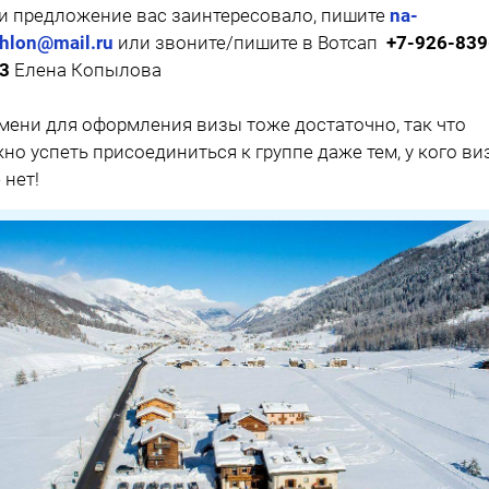
и предложение вас заинтересовало, пишите
na-
thlon@mail.ru
или звоните/пишите в Вотсап
+7
-926-839
3
Елена Копылова
мени для оформления визы тоже достаточно, так что
но успеть присоединиться к группе даже тем, у кого ви
 нет!