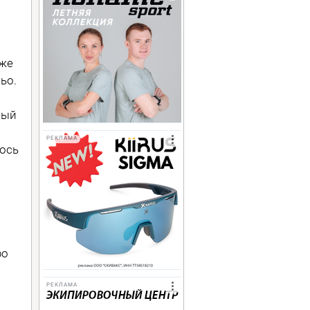
уже
ньо.
ный
РЕКЛАМА
лось
ро
РЕКЛАМА