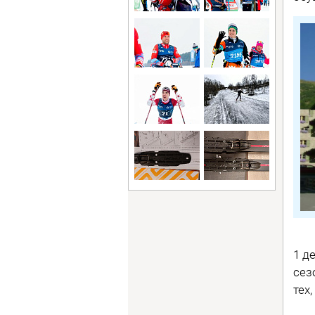
1 д
сез
тех