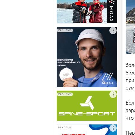
РЕКЛАМА
бол
8 м
при
сум
РЕКЛАМА
Есл
аэр
что
РЕКЛАМА
Пер