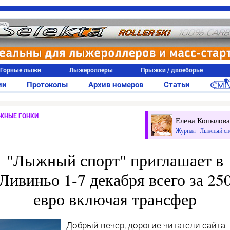
АМА
Горные лыжи
Лыжероллеры
Прыжки / двоеборье
ии
Протоколы
Архив номеров
Статьи
ЖНЫЕ ГОНКИ
Елена Копылова
Журнал "Лыжный сп
"Лыжный спорт" приглашает в
Ливиньо 1-7 декабря всего за 25
евро включая трансфер
Добрый вечер, дорогие читатели сайта