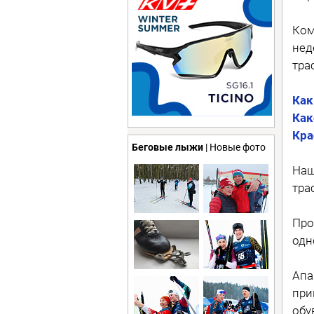
Ком
нед
тра
Как
Как
Кра
Беговые лыжи
| Новые фото
Наш
тра
Про
одн
Апа
при
обу