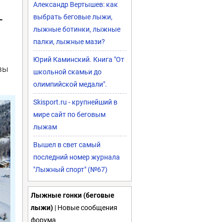
Александр Вертышев: как
выбрать беговые лыжи,
-
лыжные ботинки, лыжные
палки, лыжные мази?
Юрий Каминский. Книга "От
зы
школьной скамьи до
олимпийской медали".
Skisport.ru - крупнейший в
мире сайт по беговым
лыжам
Вышел в свет самый
последний номер журнала
"Лыжный спорт" (№67)
Лыжные гонки (беговые
лыжи)
| Новые сообщения
форума