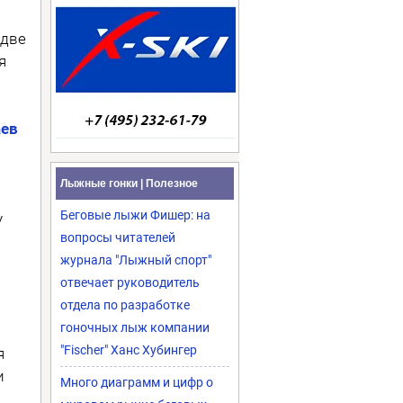
 две
я
аев
Лыжные гонки | Полезное
Беговые лыжи Фишер: на
у
вопросы читателей
журнала "Лыжный спорт"
отвечает руководитель
отдела по разработке
гоночных лыж компании
"Fischer" Ханс Хубингер
я
и
Много диаграмм и цифр о