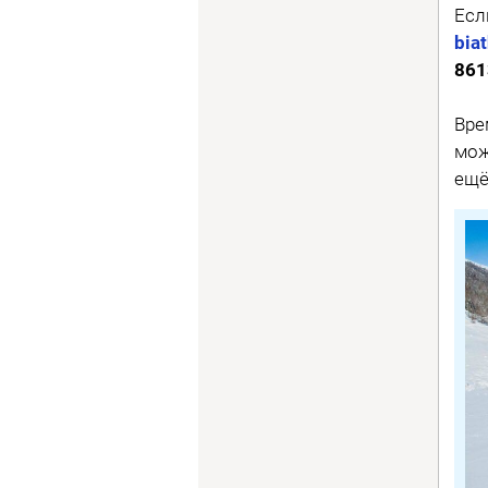
Есл
bia
861
Вре
мож
ещё