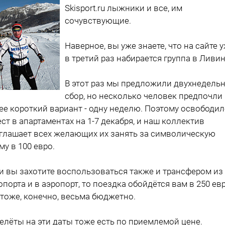
Skisport.ru лыжники и все, им
сочувствующие.
Наверное, вы уже знаете, что на сайте 
в третий раз набирается группа в Ливи
В этот раз мы предложили двухнедель
сбор, но несколько человек предпочли
ее короткий вариант - одну неделю. Поэтому освободи
ест в апартаментах на 1-7 декабря, и наш коллектив
глашает всех желающих их занять за символическую
му в 100 евро.
и вы захотите воспользоваться также и трансфером из
опорта и в аэропорт, то поездка обойдётся вам в 250 ев
 тоже, конечно, весьма бюджетно.
елёты на эти даты тоже есть по приемлемой цене.