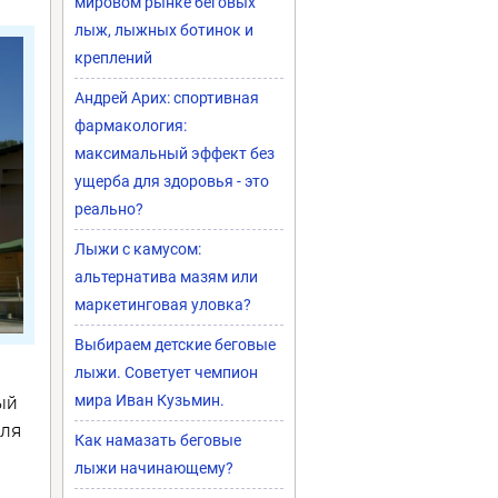
мировом рынке беговых
лыж, лыжных ботинок и
креплений
Андрей Арих: спортивная
фармакология:
максимальный эффект без
ущерба для здоровья - это
реально?
Лыжи с камусом:
альтернатива мазям или
маркетинговая уловка?
Выбираем детские беговые
лыжи. Советует чемпион
ый
мира Иван Кузьмин.
для
Как намазать беговые
лыжи начинающему?