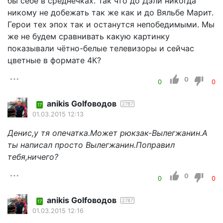
бы себе в среднечках. Так что до Дэли никогда
никому не добежать так же как и до Вяльбе Марит.
Герои тех эпох так и останутся непобедимыми. Мы
же не будем сравнивать какую картинку
показывали чётно-белые телевизоры и сейчас
цветные в формате 4К?
0
0
0
anikis Golfоводов
2787
17
01.03.2015 12:13
Денис,у тя опечатка.Может рюкзак-Вылегжанин.А
ты написал просто Вылегжанин.Поправил
тебя,ничего?
0
0
0
anikis Golfоводов
2787
17
01.03.2015 12:16