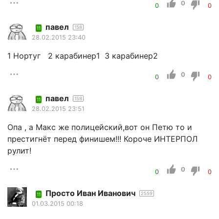
0
0
0
павел
158
11
28.02.2015 23:40
1 Нортуг 2 карабинер1 3 карабинер2
0
0
0
павел
158
11
28.02.2015 23:51
Опа , а Макс же полицейский,вот он Петю то и
престигнёт перед финишем!!! Короче ИНТЕРПОЛ
рулит!
0
0
0
Просто Иван Иванович
2559
11
01.03.2015 00:18