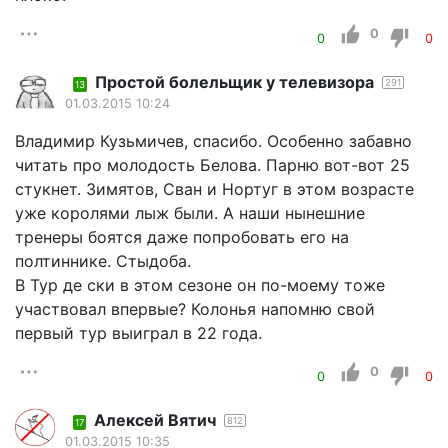
0
0
0
Простой болельщик у телевизора
291
13
01.03.2015 10:24
Владимир Кузьмичев, спасибо. Особенно забавно
читать про молодость Белова. Парню вот-вот 25
стукнет. Зимятов, Сван и Нортуг в этом возрасте
уже королями лыж были. А наши нынешние
тренеры боятся даже попробовать его на
полтиннике. Стыдоба.
В Тур де ски в этом сезоне он по-моему тоже
участвовал впервые? Колонья напомню свой
первый тур выиграл в 22 года.
0
0
0
Алексей Вятич
812
17
01.03.2015 10:35