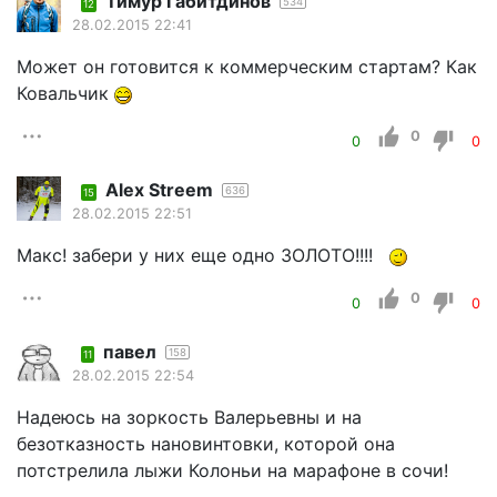
Тимур Габитдинов
534
12
28.02.2015 22:41
Может он готовится к коммерческим стартам? Как
Ковальчик
0
0
0
Alex Streem
636
15
28.02.2015 22:51
Макс! забери у них еще одно ЗОЛОТО!!!!
0
0
0
павел
158
11
28.02.2015 22:54
Надеюсь на зоркость Валерьевны и на
безотказность нановинтовки, которой она
потстрелила лыжи Колоньи на марафоне в сочи!