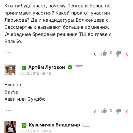
Кто-нибудь знает, почему Легков и Белов не
принимают участия? Какой прок от участия
Ларькова? Да и кандидатуры Волженцева с
Бессмертных вызывают большие сомнения.
Очередные бредовые решения ТШ во главе с
Вяльбе.
0
0
0
Артём Луговой
1379
21
01.03.2015 09:48
Ульсон
Бауэр
Хави или Сундбю
0
0
0
Кузьмичев Владимир
1819
20
01.03.2015 09:49