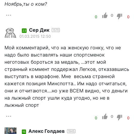
Ноябрь,ты о ком?
0
0
0
Сер Дик
1570
23
01.03.2015 12:50
Мой комментарий, что на женскую гонку, что не
надо было выставлять наши спортсменок
неготовых бороться за медаль, ...этот мой
странный коммент поддержал Легков, отказавшись
выступать в марафоне. Мне весьма странной
кажется позиция Минспотта.. Им надо отчитаться,
они и отчитаются....но уже ВСЕМ видно, что деньги
на лыжный спорт ушли куда угодно, но не в
лыжный спорт
0
0
0
Алекс Голдаев
1945
15