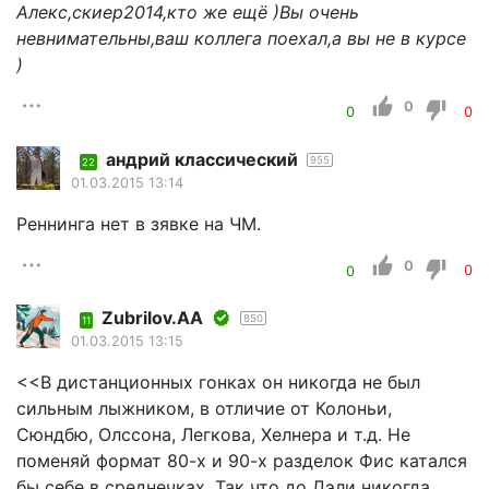
Алекс,скиер2014,кто же ещё )Вы очень
невнимательны,ваш коллега поехал,а вы не в курсе
)
0
0
0
андрий классический
955
22
01.03.2015 13:14
Реннинга нет в зявке на ЧМ.
0
0
0
Zubrilov.AA
850
11
01.03.2015 13:15
<<В дистанционных гонках он никогда не был
сильным лыжником, в отличие от Колоньи,
Сюндбю, Олссона, Легкова, Хелнера и т.д. Не
поменяй формат 80-х и 90-х разделок Фис катался
бы себе в среднечках. Так что до Дэли никогда