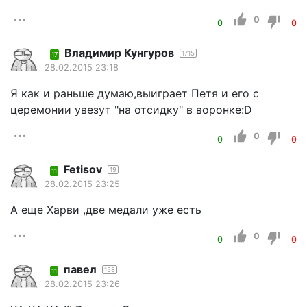
0
0
0
Владимир Кунгуров
1715
17
28.02.2015 23:18
Я как и раньше думаю,выиграет Петя и его с
церемонии увезут "на отсидку" в воронке:D
0
0
0
Fetisov
19
11
28.02.2015 23:25
А еще Харви ,две медали уже есть
0
0
0
павел
158
11
28.02.2015 23:26