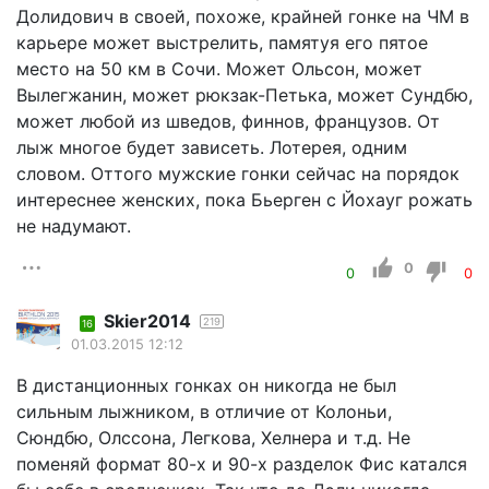
Долидович в своей, похоже, крайней гонке на ЧМ в
карьере может выстрелить, памятуя его пятое
место на 50 км в Сочи. Может Ольсон, может
Вылегжанин, может рюкзак-Петька, может Сундбю,
может любой из шведов, финнов, французов. От
лыж многое будет зависеть. Лотерея, одним
словом. Оттого мужские гонки сейчас на порядок
интереснее женских, пока Бьерген с Йохауг рожать
не надумают.
0
0
0
Skier2014
219
16
01.03.2015 12:12
В дистанционных гонках он никогда не был
сильным лыжником, в отличие от Колоньи,
Сюндбю, Олссона, Легкова, Хелнера и т.д. Не
поменяй формат 80-х и 90-х разделок Фис катался