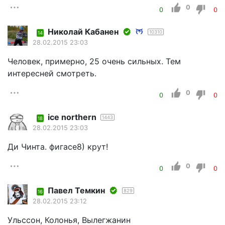
0
0
0
Николай Кабанен
10310
14
28.02.2015 23:03
Человек, примерно, 25 очень сильных. Тем
интересней смотреть.
0
0
0
ice northern
1443
18
28.02.2015 23:03
Ди Чинта. фигасе8) крут!
0
0
0
Павел Темкин
829
16
28.02.2015 23:12
Ульссон, Колонья, Вылегжанин