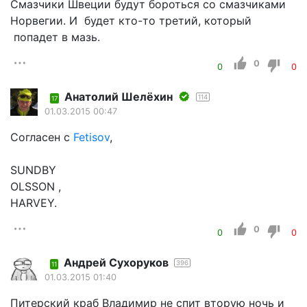
Смазчики Швеции будут бороться со смазчиками
Норвегии. И будет кто-то третий, который
попадет в мазь.
0
0
0
Анатолий Шелёхин
114
17
01.03.2015 00:47
Согласен с
Fetisov
,
SUNDBY
OLSSON ,
HARVEY.
0
0
0
Андрей Сухоруков
396
11
01.03.2015 01:40
Питерский краб Владимир не спит вторую ночь и