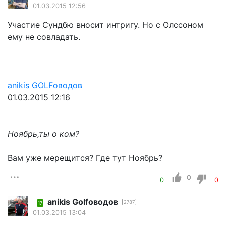
01.03.2015 12:56
Участие Сундбю вносит интригу. Но с Олссоном
ему не совладать.
anikis GOLFоводов
01.03.2015 12:16
Ноябрь,ты о ком?
Вам уже мерещится? Где тут Ноябрь?
0
0
0
anikis Golfоводов
2787
17
01.03.2015 13:04