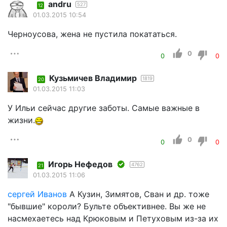
andru
527
12
01.03.2015 10:54
Черноусова, жена не пустила покататься.
0
0
0
Кузьмичев Владимир
1819
20
01.03.2015 11:03
У Ильи сейчас другие заботы. Самые важные в
жизни.
0
0
0
Игорь Нефедов
4762
21
01.03.2015 11:06
сергей Иванов
А Кузин, Зимятов, Сван и др. тоже
"бывшие" короли? Бульте объективнее. Вы же не
насмехаетесь над Крюковым и Петуховым из-за их