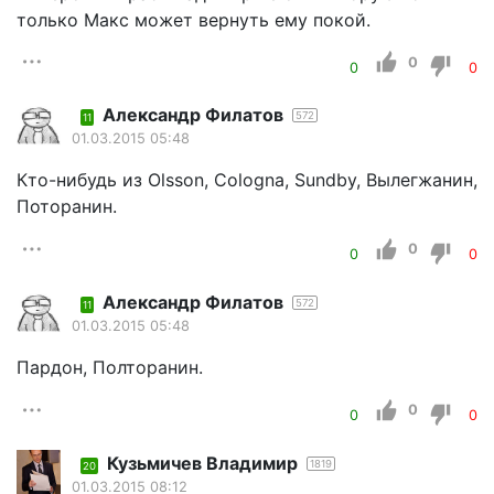
только Макс может вернуть ему покой.
0
0
0
Александр Филатов
572
11
01.03.2015 05:48
Кто-нибудь из Olsson, Cologna, Sundby, Вылегжанин,
Поторанин.
0
0
0
Александр Филатов
572
11
01.03.2015 05:48
Пардон, Полторанин.
0
0
0
Кузьмичев Владимир
1819
20
01.03.2015 08:12