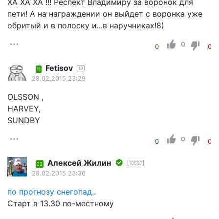
ХА ХА ХА !!! Респект Владимиру за воронок для
пети! А на награждении он выйдет с воронка уже
обритый и в полоску и...в наручниках!8)
0
0
0
Fetisov
19
11
28.02.2015 23:29
OLSSON ,
HARVEY,
SUNDBY
0
0
0
Алексей Жилин
10537
23
28.02.2015 23:36
по прогнозу снегопад..
Старт в 13.30 по-местному