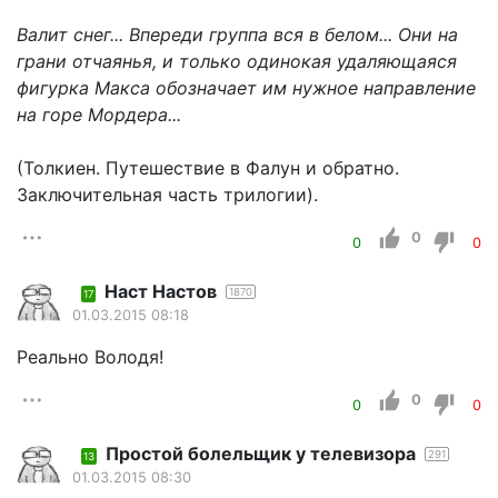
Валит снег... Впереди группа вся в белом... Они на
грани отчаянья, и только одинокая удаляющаяся
фигурка Макса обозначает им нужное направление
на горе Мордера...
(Толкиен. Путешествие в Фалун и обратно.
Заключительная часть трилогии).
0
0
0
Наст Настов
1870
17
01.03.2015 08:18
Реально Володя!
0
0
0
Простой болельщик у телевизора
291
13
01.03.2015 08:30