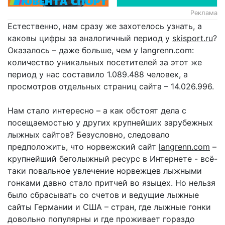
Реклама
Естественно, нам сразу же захотелось узнать, а
каковы цифры за аналогичный период у
skisport.ru
?
Оказалось – даже больше, чем у langrenn.com:
количество уникальных посетителей за этот же
период у нас составило 1.089.488 человек, а
просмотров отдельных страниц сайта – 14.026.996.
Нам стало интересно – а как обстоят дела с
посещаемостью у других крупнейших зарубежных
лыжных сайтов? Безусловно, следовало
предположить, что норвежский сайт
langrenn.com
–
крупнейший беголыжный ресурс в Интернете - всё-
таки повальное увлечение норвежцев лыжными
гонками давно стало притчей во языцех. Но нельзя
было сбрасывать со счетов и ведущие лыжные
сайты Германии и США – стран, где лыжные гонки
довольно популярны и где проживает гораздо