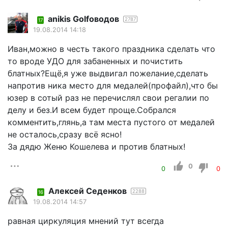
anikis Golfоводов
2787
17
19.08.2014 14:18
Иван,можно в честь такого праздника сделать что
то вроде УДО для забаненных и почистить
блатных?Ещё,я уже выдвигал пожелание,сделать
напротив ника место для медалей(профайл),что бы
юзер в сотый раз не перечислял свои регалии по
делу и без.И всем будет проще.Собрался
комментить,глянь,а там места пустого от медалей
не осталось,сразу всё ясно!
За дядю Женю Кошелева и против блатных!
0
0
0
Алексей Седенков
2288
16
19.08.2014 14:57
равная циркуляция мнений тут всегда