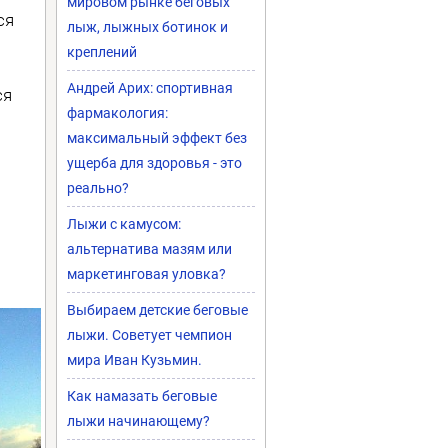
мировом рынке беговых
ся
лыж, лыжных ботинок и
креплений
Андрей Арих: спортивная
ся
фармакология:
максимальный эффект без
ущерба для здоровья - это
реально?
Лыжи с камусом:
альтернатива мазям или
маркетинговая уловка?
Выбираем детские беговые
лыжи. Советует чемпион
мира Иван Кузьмин.
Как намазать беговые
лыжи начинающему?