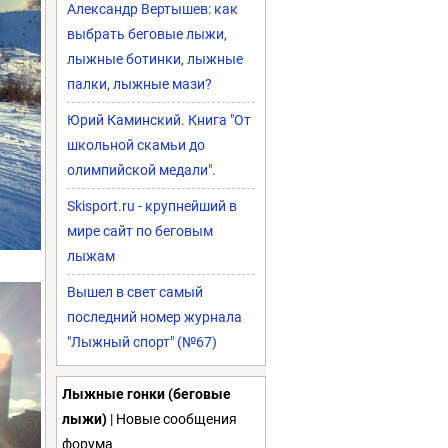
Александр Вертышев: как
выбрать беговые лыжи,
лыжные ботинки, лыжные
палки, лыжные мази?
Юрий Каминский. Книга "От
школьной скамьи до
олимпийской медали".
Skisport.ru - крупнейший в
мире сайт по беговым
лыжам
Вышел в свет самый
последний номер журнала
"Лыжный спорт" (№67)
Лыжные гонки (беговые
лыжи)
| Новые сообщения
форума