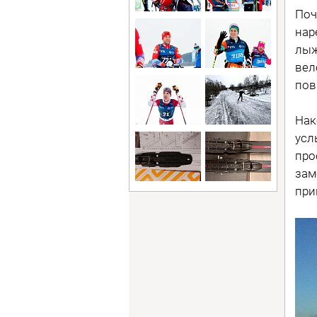
Поч
нар
лыж
вел
пов
Нак
усл
про
зам
при