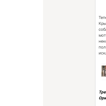
Теп
Кры
соб
мот
нек
пол
иск
Тре
Ори