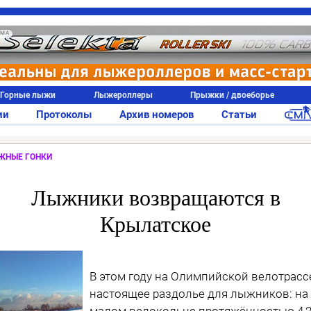
АМА
Горные лыжи
Лыжероллеры
Прыжки / двоеборье
ии
Протоколы
Архив номеров
Статьи
ЖНЫЕ ГОНКИ
Лыжники возвращаются в
Крылатское
В этом году на Олимпийской велотрасс
настоящее раздолье для лыжников: на
малом велокольце протяжённостью 4,