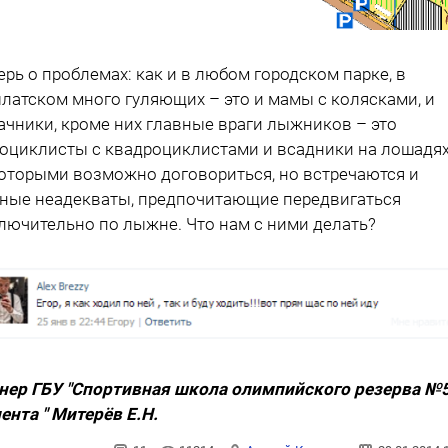
ерь о проблемах: как и в любом городском парке, в
латском много гуляющих – это и мамы с колясками, и
ачники, кроме них главные враги лыжников – это
оциклисты с квадроциклистами и всадники на лошадях
оторыми возможно договориться, но встречаются и
ные неадекваты, предпочитающие передвигаться
лючительно по лыжне. Что нам с ними делать?
нер ГБУ "Спортивная школа олимпийского резерва №5
ента " Митерёв Е.Н.