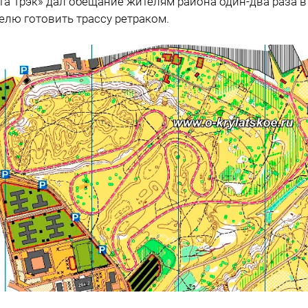
та Трэк» дал обещание жителям района один-два раза в
елю готовить трассу ретраком.