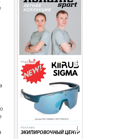
и
РЕКЛАМА
а
го
е
РЕКЛАМА
а