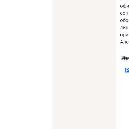
офи
соп
обо
лиш
ори
Але