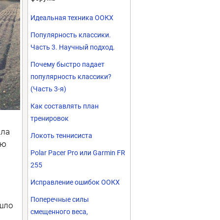
Идеальная техника ООКХ
Популярность классики.
Часть 3. Научный подход.
Почему быстро падает
популярность классики?
(Часть 3-я)
Как составлять план
тренировок
ыла
Локоть теннисиста
ью
Polar Pacer Pro или Garmin FR
255
Исправление ошибок ООКХ
Поперечные силы
ошло
смещенного веса,