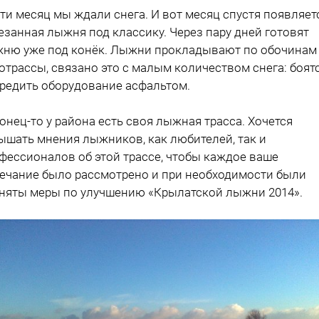
ти месяц мы ждали снега. И вот месяц спустя появляет
езанная лыжня под классику. Через пару дней готовят
ню уже под конёк. Лыжни прокладывают по обочинам
отрассы, связано это с малым количеством снега: боят
редить оборудование асфальтом.
онец-то у района есть своя лыжная трасса. Хочется
ышать мнения лыжников, как любителей, так и
фессионалов об этой трассе, чтобы каждое ваше
ечание было рассмотрено и при необходимости были
няты меры по улучшению «Крылатской лыжни 2014».