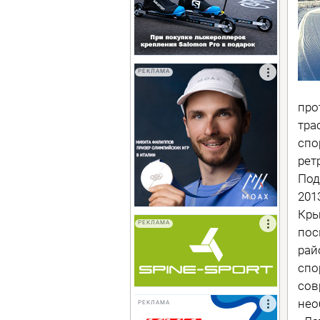
РЕКЛАМА
про
тра
спо
рет
Под
201
Кры
РЕКЛАМА
пос
рай
спо
сов
нео
РЕКЛАМА