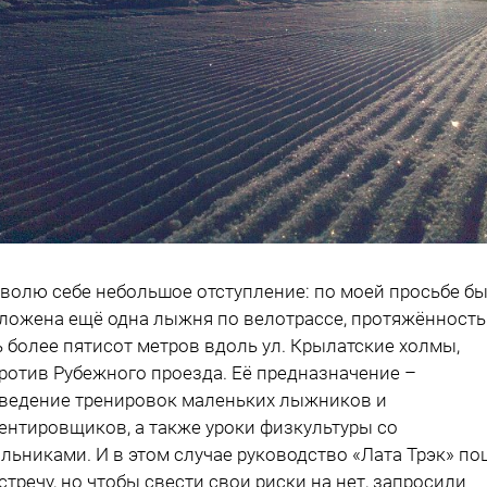
волю себе небольшое отступление: по моей просьбе б
ложена ещё одна лыжня по велотрассе, протяжённост
ь более пятисот метров вдоль ул. Крылатские холмы,
ротив Рубежного проезда. Её предназначение –
ведение тренировок маленьких лыжников и
ентировщиков, а также уроки физкультуры со
льниками. И в этом случае руководство «Лата Трэк» п
стречу, но чтобы свести свои риски на нет, запросили