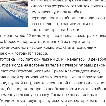
километра ретраком готовится лыжня 
под классику, и под конёк с
периодичностью обновления один-два
раза в неделю, в зависимости от
состояния трассы. Лыжня
тяжённостью 4,2 километра включена в реестр лыжных
сс Москомспорта, ответственный за подготовку –
ртивно-экологический комплекс «Лата Трэк», чьим
раком и готовится трасса.
готовка «Крылатской лыжни 2014» началась 18 декабря
3 года, когда на встрече жителей с главой управы район
латское Струговщиковым Юрием Александровичем,
вящённой организации зимнего отдыха на территории
она, группой лиц, заинтересованной в развитии лыжно
рта, был поднят вопрос о необходимости иметь в район
ременную лыжную трассу. Тогда все согласились с
бходимостью такую трассу иметь, и директор комплекс