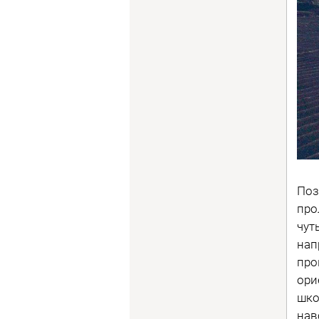
Поз
про
чут
нап
про
ори
шко
нав