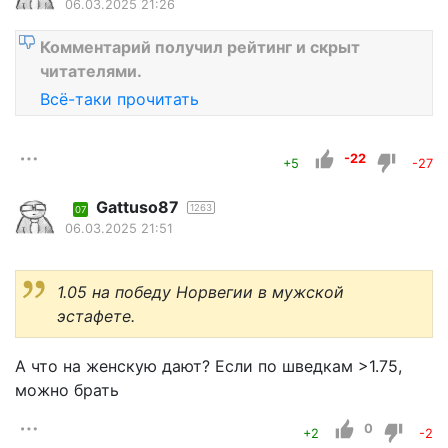
06.03.2025 21:26
Комментарий получил рейтинг и скрыт
читателями.
Всё-таки прочитать
-22
+5
-27
Gattuso87
1263
07
06.03.2025 21:51
1.05 на победу Норвегии в мужской
эстафете.
А что на женскую дают? Если по шведкам >1.75,
можно брать
0
+2
-2