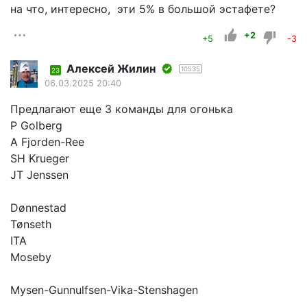
на что, интересно, эти 5% в большой эстафете?
+2
+5
-3
Алексей Жилин
10535
23
06.03.2025 20:40
Предлагают еще 3 команды для огонька
P Golberg
A Fjorden-Ree
SH Krueger
JT Jenssen
Dønnestad
Tønseth
ITA
Moseby
Mysen-Gunnulfsen-Vika-Stenshagen