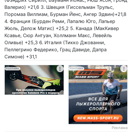
(Фэндрих Сирилл, Бауманн Йонас, Рюш Ясон, Гронд
Валерио) +21,6 3. Швеция (Гиссельман Трульс,
Поромаа Виллиам, Бурман Йенс, Ангер Эдвин)+21,8
4. Франция (Бурден Реми, Лапалю Юго, Лапьер
Жюль, Делож Матис) +25,2 5. Канада (МакКивер
Ксавье, Сюр Антуан, Холлманн Макс, Левейль
Оливье) +25,3 6. Италия (Тикко Джованни,
Пеллегрино Федерико, Грац Давиде, Дапра
Симоне) +31,1
РЕКЛАМА
РЕКЛАМА
Реклама