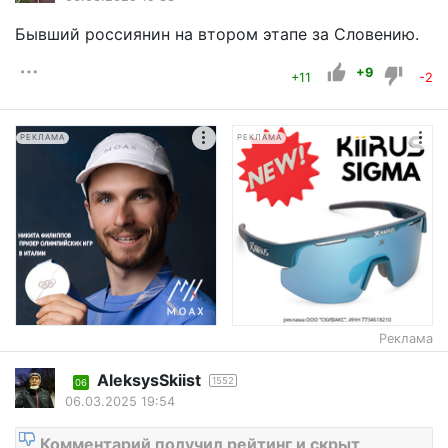
Бывший россиянин на втором этапе за Словению.
+9
+11
-2
РЕКЛАМА
РЕКЛАМА
Реклама
AleksysSkiist
1552
06
06.03.2025 19:54
Комментарий получил рейтинг и скрыт