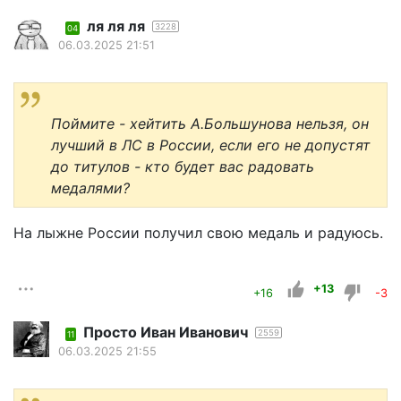
ля ля ля
3228
04
06.03.2025 21:51
Поймите - хейтить А.Большунова нельзя, он
лучший в ЛС в России, если его не допустят
до титулов - кто будет вас радовать
медалями?
На лыжне России получил свою медаль и радуюсь.
+13
+16
-3
Просто Иван Иванович
2559
11
06.03.2025 21:55