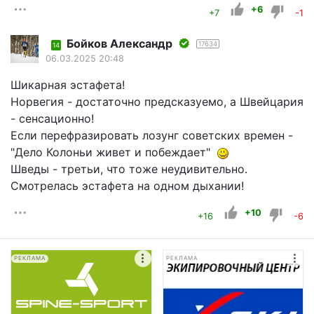
+6
+7
-1
Бойков Александр
17634
14
06.03.2025 20:48
Шикарная эстафета!
Норвегия - достаточно предсказуемо, а Швейцария
- сенсационно!
Если перефразировать лозунг советских времен -
"Дело Колоньи живет и побеждает"
Шведы - третьи, что тоже неудивительно.
Смотрелась эстафета на одном дыхании!
+10
+16
-6
РЕКЛАМА
РЕКЛАМА