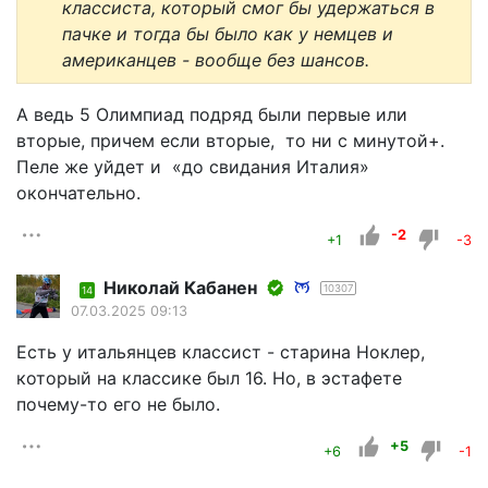
классиста, который смог бы удержаться в
пачке и тогда бы было как у немцев и
американцев - вообще без шансов.
А ведь 5 Олимпиад подряд были первые или
вторые, причем если вторые, то ни с минутой+.
Пеле же уйдет и «до свидания Италия»
окончательно.
-2
+1
-3
Николай Кабанен
10307
14
07.03.2025 09:13
Есть у итальянцев классист - старина Ноклер,
который на классике был 16. Но, в эстафете
почему-то его не было.
+5
+6
-1