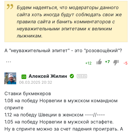
Будем надеяться, что модераторы данного
сайта хоть иногда будут соблюдать свои же
правила сайта и банить комментаторов с
неуважительными эпитетами к великим
лыжникам.
А "неуважительный эпитет" - это "розовощёкий"?
+7
+12
-5
Алексей Жилин
10535
23
06.03.2025 20:32
Ставки букмекеров
1.08 на победу Норвегии в мужском командном
спринте
1.12 на победу Швеции в женском ----//----
1.05 на победу Норвегии в мужской эстафете.
Ну в спринте можно за счет падения проиграть. А