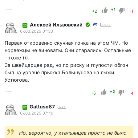
+1
+2
-1
Алексей Ильвовский
27883
23
07.03.2025 01:33
Первая откровенно скучная гонка на этом ЧМ. Но
норвежцы не виноваты. Они старались. Остальные
- тоже ))).
За швейцарцев рад, но по риску и глупости обгон
был на уровне прыжка Большунова на лыжи
Устюгова.
+2
+6
-4
Gattuso87
1263
07
07.03.2025 07:49
Но, вероятно, у итальянцев просто не было