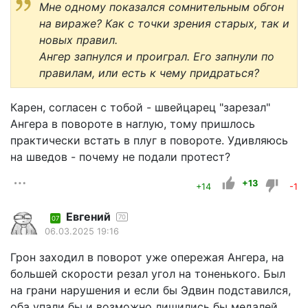
Мне одному показался сомнительным обгон
на вираже? Как с точки зрения старых, так и
новых правил.
Ангер запнулся и проиграл. Его запнули по
правилам, или есть к чему придраться?
Карен, согласен с тобой - швейцарец "зарезал"
Ангера в повороте в наглую, тому пришлось
практически встать в плуг в повороте. Удивляюсь
на шведов - почему не подали протест?
+13
+14
-1
Евгений
70
07
06.03.2025 19:16
Грон заходил в поворот уже опережая Ангера, на
большей скорости резал угол на тоненького. Был
на грани нарушения и если бы Эдвин подставился,
оба упали бы и возможно лишились бы медалей.