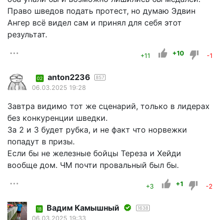
Право шведов подать протест, но думаю Эдвин
Ангер всё видел сам и принял для себя этот
результат.
+10
+11
-1
anton2236
857
02
06.03.2025 19:28
Завтра видимо тот же сценарий, только в лидерах
без конкуренции шведки.
За 2 и 3 будет рубка, и не факт что норвежки
попадут в призы.
Если бы не железные бойцы Тереза и Хейди
вообще дом. ЧМ почти провальный был бы.
+1
+3
-2
Вадим Камышный
1638
18
06.03.2025 19:33