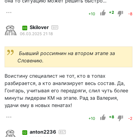
она то ситуацию может решить быстро...
+2
+10
-8
Skilover
501
03
06.03.2025 21:18
Бывший россиянин на втором этапе за
Словению.
Воистину специалист не тот, кто в топах
разбирается, а кто анализирует весь состав. Да,
Гонтарь, учитывая его передряги, слил чуть более
минуты лидерам КМ на этапе. Рад за Валерия,
удачи ему в новых пенатах!
+8
+10
-2
anton2236
857
02