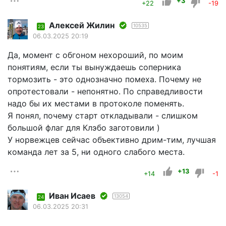
+3
+22
-19
Алексей Жилин
10535
23
06.03.2025 20:19
Да, момент с обгоном нехороший, по моим
понятиям, если ты вынуждаешь соперника
тормозить - это однозначно помеха. Почему не
опротестовали - непонятно. По справедливости
надо бы их местами в протоколе поменять.
Я понял, почему старт откладывали - слишком
большой флаг для Клэбо заготовили )
У норвежцев сейчас объективно дрим-тим, лучшая
команда лет за 5, ни одного слабого места.
+13
+14
-1
Иван Исаев
13054
24
06.03.2025 20:31