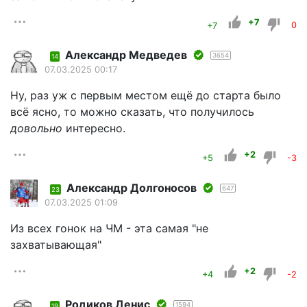
+7
+7
0
Александр Медведев
3654
14
07.03.2025 00:17
Ну, раз уж с первым местом ещё до старта было
всё ясно, то можно сказать, что получилось
довольно
интересно.
+2
+5
-3
Александр Долгоносов
647
23
07.03.2025 01:09
Из всех гонок на ЧМ - эта самая "не
захватывающая"
+2
+4
-2
Родиков Денис
1594
19