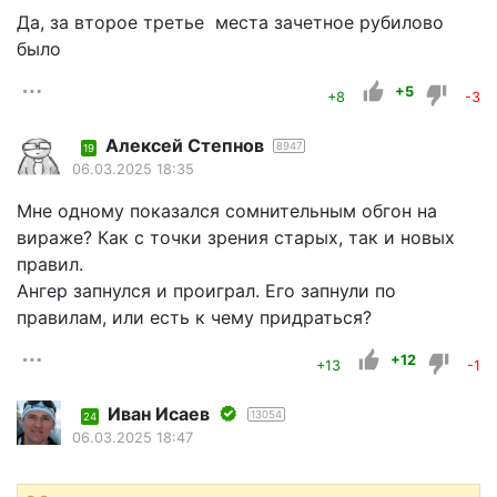
Да, за второе третье места зачетное рубилово
было
+5
+8
-3
Алексей Степнов
8947
19
06.03.2025 18:35
Мне одному показался сомнительным обгон на
вираже? Как с точки зрения старых, так и новых
правил.
Ангер запнулся и проиграл. Его запнули по
правилам, или есть к чему придраться?
+12
+13
-1
Иван Исаев
13054
24
06.03.2025 18:47