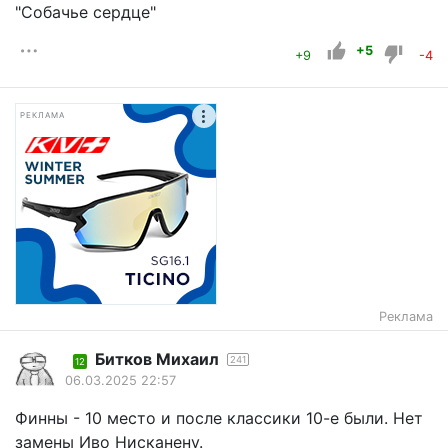
"Собачье сердце"
+5
+9
-4
РЕКЛАМА
Реклама
Битков Михаил
241
12
06.03.2025 22:57
Финны - 10 место и после классики 10-е были. Нет
замены Иво Нисканену.