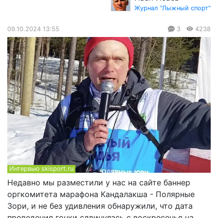
Журнал "Лыжный спорт"
09.10.2024 13:55
3
4238
Интервью skisport.ru
Недавно мы разместили у нас на сайте баннер
оргкомитета марафона Кандалакша - Полярные
Зори, и не без удивления обнаружили, что дата
проведения гонки сдвинулась с воскресенья на