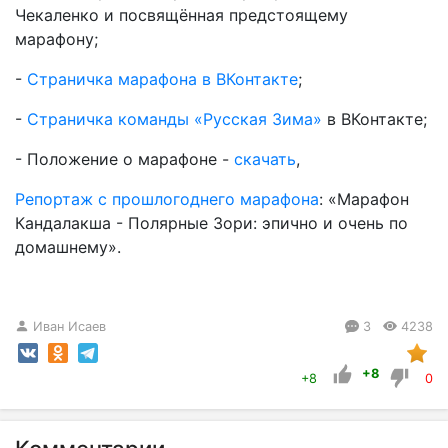
Чекаленко и посвящённая предстоящему
марафону;
-
Страничка марафона в ВКонтакте
;
-
Страничка команды «Русская Зима»
в ВКонтакте;
- Положение о марафоне -
скачать
,
Репортаж с прошлогоднего марафона
: «Марафон
Кандалакша - Полярные Зори: эпично и очень по
домашнему».
Иван Исаев
3
4238
+8
+8
0