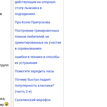
действующие на опорную
стопу лыжника в
подседаниях
 в
Про Колю Припускова
Построение тренировочных
планов любителей, не
ориентированных на участие
в соревнованиях
ошибки в технике и способы
их устранения
групп
Помогите зарядить часы
Почему быстро падает
популярность классики?
(часть 2-я)
ака,
Сахалинский марафон
мир
.