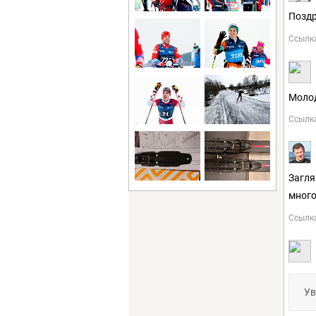
Поздр
Ссылк
Молод
Ссылк
Загля
мног
Ссылк
Ув