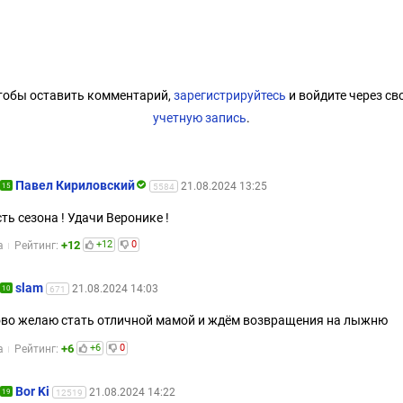
тобы оставить комментарий,
зарегистрируйтесь
и войдите через св
учетную запись
.
Павел Кириловский
21.08.2024 13:25
15
5584
ть сезона ! Удачи Веронике !
+12
+12
0
а
Рейтинг:
slam
21.08.2024 14:03
10
671
во желаю стать отличной мамой и ждём возвращения на лыжню
+6
+6
0
а
Рейтинг:
Bor Ki
21.08.2024 14:22
19
12519