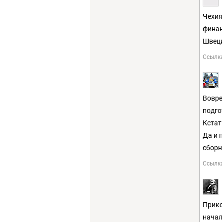
Чехия
финан
Швеци
Ссылк
Вовре
подго
Кстат
Да и 
сбор
Ссылк
Прико
начал