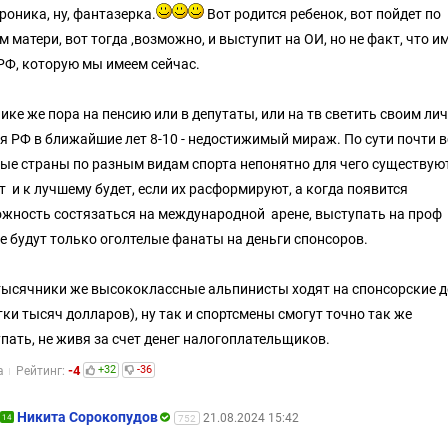
ероника, ну, фантазерка.
Вот родится ребенок, вот пойдет по
м матери, вот тогда ,возможно, и выступит на ОИ, но не факт, что и
 РФ, которую мы имеем сейчас.
ике же пора на пенсию или в депутаты, или на тв светить своим ли
я РФ в ближайшие лет 8-10 - недостижимый мираж. По сути почти в
ые страны по разным видам спорта непонятно для чего существую
 и к лучшему будет, если их расформируют, а когда появится
жность состязаться на международной арене, выступать на проф
е будут только оголтелые фанаты на деньги спонсоров.
тысячники же высококлассные альпинисты ходят на спонсорские д
тки тысяч долларов), ну так и спортсмены смогут точно так же
пать, не живя за счет денег налогоплательщиков.
-4
+32
-36
а
Рейтинг:
Никита Сорокопудов
21.08.2024 15:42
14
752