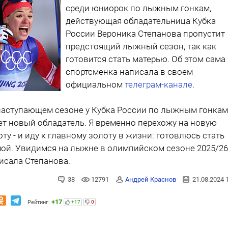
среди юниорок по лыжным гонкам,
действующая обладательница Кубка
России Вероника Степанова пропустит
предстоящий лыжный сезон, так как
готовится стать матерью. Об этом сама
спортсменка написала в своем
официальном
телеграм-канале
.
 наступающем сезоне у Кубка России по лыжным гонкам
ет новый обладатель. Я временно перехожу на новую
оту - и иду к главному золоту в жизни: готовлюсь стать
ой. Увидимся на лыжне в олимпийском сезоне 2025/26!
исала Степанова.
38
12791
Андрей Краснов
21.08.2024 
+17
Рейтинг:
+17
0