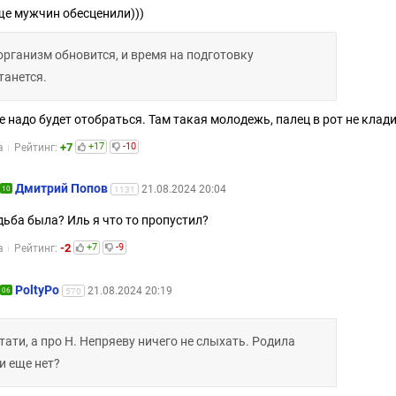
е мужчин обесценили)))
организм обновится, и время на подготовку
танется.
е надо будет отобраться. Там такая молодежь, палец в рот не клад
+7
+17
-10
а
Рейтинг:
Дмитрий Попов
21.08.2024 20:04
10
1131
дьба была? Иль я что то пропустил?
-2
+7
-9
а
Рейтинг:
PoltyPo
21.08.2024 20:19
06
570
тати, а про Н. Непряеву ничего не слыхать. Родила
и еще нет?