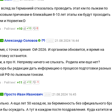
 вслед за Германией отказалась проводить этап км по лыжам по
совым причинам-в ближайшие 8-10 лет этапы км будут проходить
и и Норвегии:D
+10
+10
0
а
Рейтинг:
Александр Соловов
21.08.2024 16:44
19
3402
мя, с точки зрения ОИ-2026. И организм обновится, и время на
товку останется.
и, а про Н. Непряеву ничего не слыхать. Родила или еще нет?
пора бы редакции дать информацию о процессе подготовки разных 
ной РФ по лыжным гонкам.
+11
+12
-1
а
Рейтинг:
Просто Иван Иванович
21.08.2024 16:45
11
2559
льно. А еще лет 50 назад ее, за беременность без официального бр
и бы осуждать. А тут в каждом посте поздравления. Куда катится 