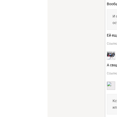
Вообщ
И 
ос
Ей ещ
Ссылк
А сва
Ссылк
Кс
ил