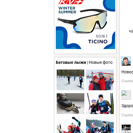
Ч
Беговые лыжи
| Новые фото
Новос
Ссылк
Здоро
Ссылк