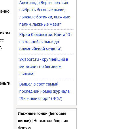
Александр Вертышев: как
выбрать беговые лыжи,
менно
лыжные ботинки, лыжные
палки, лыжные мази?
чиком.
Юрий Каминский. Книга "От
се
школьной скамьи до
т.
олимпийской медали".
Skisport.ru - крупнейший в
мире сайт по беговым
лыжам
еньги
Вышел в свет самый
последний номер журнала
"Лыжный спорт" (№67)
Лыжные гонки (беговые
лыжи)
| Новые сообщения
форума