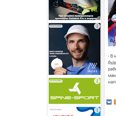
РЕКЛАМА
- В
буд
раб
мам
нап
РЕКЛАМА
РЕКЛАМА