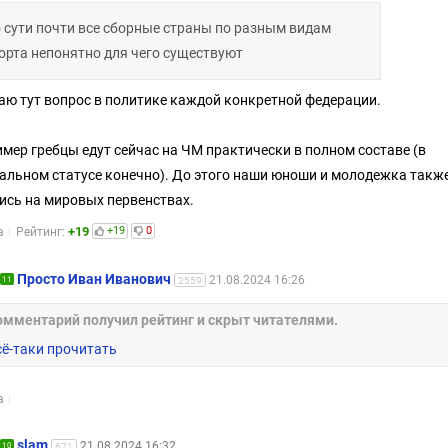
 сути почти все сборные страны по разным видам
орта непонятно для чего существуют
аю тут вопрос в политике каждой конкретной федерации.
мер гребцы едут сейчас на ЧМ практически в полном составе (в
альном статусе конечно). До этого наши юноши и молодежка такж
ись на мировых первенствах.
+19
+19
0
а
Рейтинг:
Просто Иван Иванович
21.08.2024 16:26
11
2559
омментарий получил рейтинг и скрыт читателями.
сё-таки прочитать
а
slam
21.08.2024 16:32
10
671