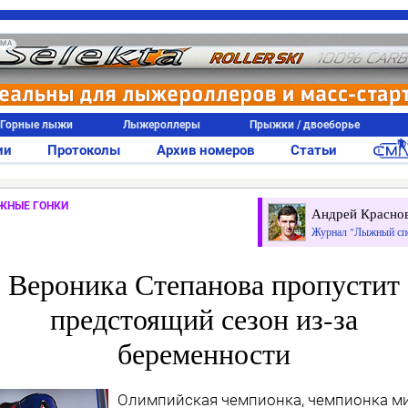
АМА
Горные лыжи
Лыжероллеры
Прыжки / двоеборье
ии
Протоколы
Архив номеров
Статьи
ЖНЫЕ ГОНКИ
Андрей Красно
Журнал "Лыжный сп
Вероника Степанова пропустит
предстоящий сезон из-за
беременности
Олимпийская чемпионка, чемпионка м