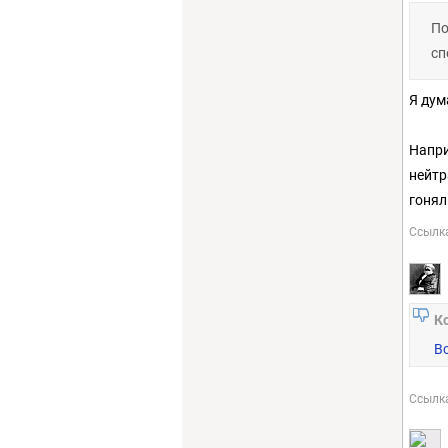
По
сп
Я дум
Напри
нейтр
гонял
Ссылк
К
В
Ссылк