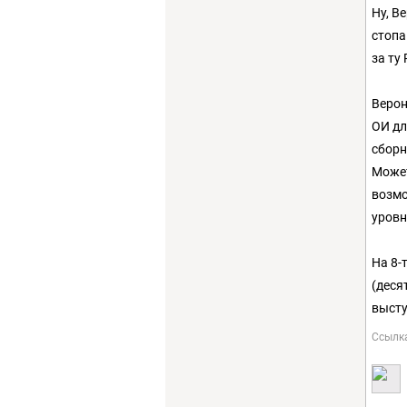
Ну, В
стопа
за ту
Верон
ОИ дл
сборн
Может
возмо
уровн
На 8-
(деся
высту
Ссылк