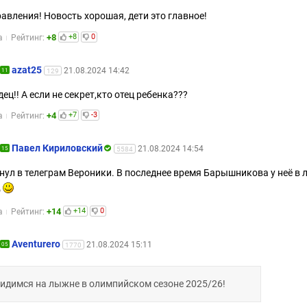
авления! Новость хорошая, дети это главное!
+8
+8
0
а
Рейтинг:
azat25
21.08.2024 14:42
11
129
ец!! А если не секрет,кто отец ребенка???
+4
+7
-3
а
Рейтинг:
Павел Кириловский
21.08.2024 14:54
15
5584
нул в телеграм Вероники. В последнее время Барышникова у неё в 
о
+14
+14
0
а
Рейтинг:
Aventurero
21.08.2024 15:11
05
1770
идимся на лыжне в олимпийском сезоне 2025/26!