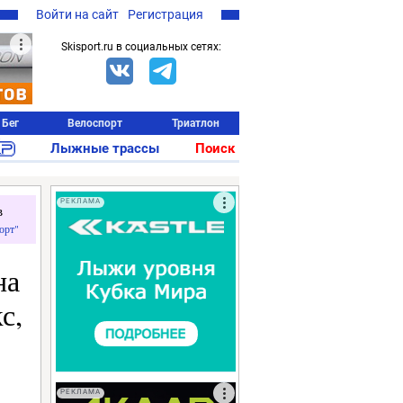
Войти на сайт
Регистрация
Skisport.ru в социальных сетях:
Бег
Велоспорт
Триатлон
Лыжные трассы
Поиск
РЕКЛАМА
в
орт"
на
с,
РЕКЛАМА