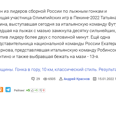
н из лидеров сборной России по лыжным гонкам и
ущая участница Олимпийских игр в Пекине-2022 Татьян
ина, выступавшая сегодня за итальянскую команду Фут
едшая на лыжах с мазью замкнула десятку сильнейших,
упив лидеру более двух с половиной минут. Ещё одна
дставительница национальной команды России Екатер
рнова, представлявшая итальянскую команду Робинсо
нтино и также выбравшая бежать на мази - 13-я.
щины. Гонка в гору, 10 км, классический стиль. Результ
29
6505
Андрей Краснов
15.01.2022 
+5
Рейтинг:
+5
0