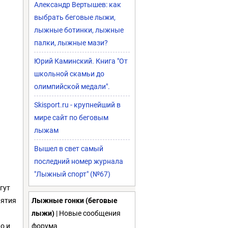
Александр Вертышев: как
выбрать беговые лыжи,
лыжные ботинки, лыжные
палки, лыжные мази?
Юрий Каминский. Книга "От
школьной скамьи до
олимпийской медали".
Skisport.ru - крупнейший в
мире сайт по беговым
лыжам
Вышел в свет самый
последний номер журнала
"Лыжный спорт" (№67)
гут
нятия
Лыжные гонки (беговые
лыжи)
| Новые сообщения
о и
форума