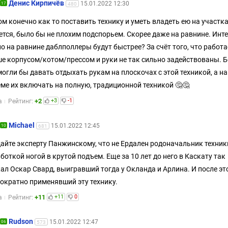
Денис Кирпичёв
15.01.2022 12:30
17
480
ом конечно как то поставить технику и уметь владеть ею на участка
ется, было бы не плохим подспорьем. Скорее даже на равнине. Инт
о на равнине даблполлеры будут быстрее? За счёт того, что работ
е корпусом/котом/прессом и руки не так сильно задействованы. 
огли бы давать отдыхать рукам на плоскочах с этой техникой, а на
ме их включать на полную, традиционной техникой 🤔🤔
+2
+3
-1
а
Рейтинг:
Michael
15.01.2022 12:45
10
681
айте эксперту Панжинскому, что не Ердален родоначальник техник
боткой ногой в крутой подъем. Еще за 10 лет до него в Каскату так
ал Оскар Свард, выигравший тогда у Окланда и Арлина. И после эт
ократно применявший эту технику.
+11
+11
0
а
Рейтинг:
Rudson
15.01.2022 12:47
06
573