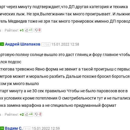
арт через минуту подтверждает,что ДП другая категория и техника
ических лыж. Не зря,Вылегжанин так много проигрывает. И лыжни
ель Медведев тоже не зря так много тренировок именно ДП провод
+1
+1
0
а
Рейтинг:
Андрей Шлапаков
15.01.2022 12:58
14
1736
артовую поляну солнце вышло это даст глянец и фору главное чтоб
лся подсос
тюгова тревожно Явно форма не звенит а такой проигрыш с первы
етров может и морально разбить Дальше похоже бросил бороться
ком уж много вышло
тарт минуту а не 30 сек правильно Чтобы не было паровозов все в
х условиях кроме потепления О смотрибельности тут и не пыталис
нка замена марафона а не специально придуманный формат
+2
+4
-2
а
Рейтинг:
Вадим С.
15.01.2022 12:59
08
313