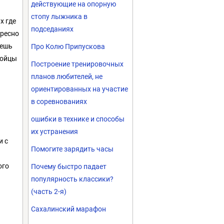
действующие на опорную
стопу лыжника в
х где
подседаниях
ересно
аешь
Про Колю Припускова
Бойцы
Построение тренировочных
планов любителей, не
ориентированных на участие
в соревнованиях
ошибки в технике и способы
их устранения
и с
Помогите зарядить часы
ого
Почему быстро падает
популярность классики?
(часть 2-я)
Сахалинский марафон