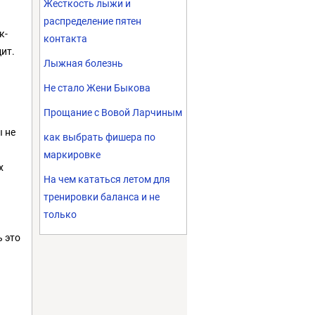
Жесткость лыжи и
распределение пятен
к-
контакта
ит.
Лыжная болезнь
Не стало Жени Быкова
Прощание с Вовой Ларчиным
ы не
как выбрать фишера по
маркировке
х
На чем кататься летом для
тренировки баланса и не
только
ь это