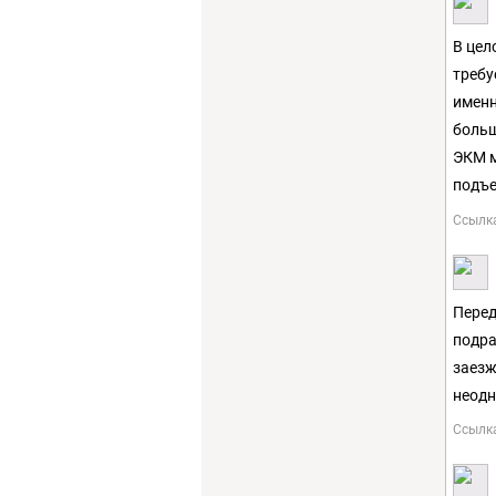
В цел
требу
именн
больш
ЭКМ м
подъе
Ссылк
Перед
подра
заезж
неодн
Ссылк