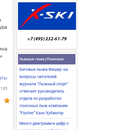
а
ура
ина
н-
Лыжные гонки | Полезное
Беговые лыжи Фишер: на
вопросы читателей
аты
журнала "Лыжный спорт"
11:21
отвечает руководитель
отдела по разработке
гоночных лыж компании
"Fischer" Ханс Хубингер
Много диаграмм и цифр о