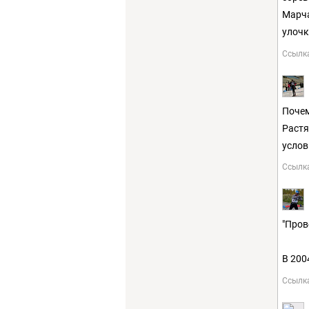
Марча
улочк
Ссылк
Почем
Растя
услов
Ссылк
"Пров
В 200
Ссылк