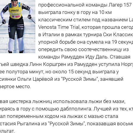
профессиональной команды Лагер 157
выиграла гонку в гору на 10 км
классическим стилем под названием L
Venosta Time Trial, которая прошла сего
в Италии в рамках турнира Ски Классик
упорной борьбе она сумела на 19 секун
опередить свою соотечественницу из
команды Рамудден Иду Даль. Ставшая
тьей шведка Линн Коршгрен из Рамудден уступила Норг
ее полутора минут, но около 15 секунд выиграла у
сиянки Ольги Царёвой из "Русской Зимы", занявшей
вертое место.
вая шестерка лыжниц использовала лыжи без мази,
ираясь в гору с помощью даблполинга. Лучшей из тех, к
ал попеременным ходом на лыжах с мазью стала
стасия Рыгалина из "Русской Зимы", показавшая восьм
ультат.