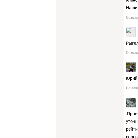
Наши 
Ссылк
Рыгал
Ссылк
Юрий,
Ссылк
Прово
уточн
рейти
сорев