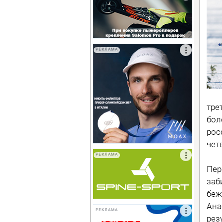
РЕКЛАМА
тре
бол
рос
чет
РЕКЛАМА
Пер
заб
беж
Ана
РЕКЛАМА
рез