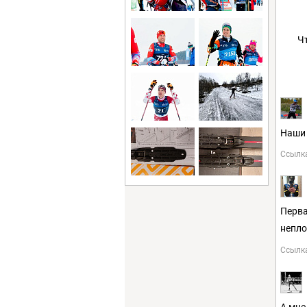
Ч
Наши 
Ссылк
Перва
непло
Ссылк
А мне