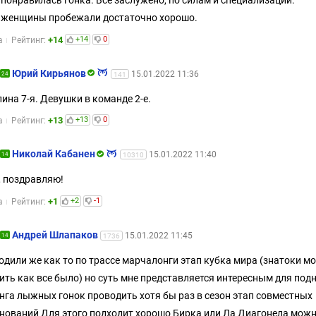
женщины пробежали достаточно хорошо.
+14
+14
0
а
Рейтинг:
Юрий Кирьянов
15.01.2022 11:36
24
141
ина 7-я. Девушки в команде 2-е.
+13
+13
0
а
Рейтинг:
Николай Кабанен
15.01.2022 11:40
14
10310
 поздравляю!
+1
+2
-1
а
Рейтинг:
Андрей Шлапаков
15.01.2022 11:45
14
1736
дили же как то по трассе марчалонги этап кубка мира (знатоки мо
ить как все было) но суть мне представляется интересным для под
нга лыжных гонок проводить хотя бы раз в сезон этап совместных
нований Для этого подходит хорошо Бирка или Ла Диагонела можн