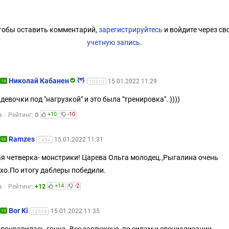
тобы оставить комментарий,
зарегистрируйтесь
и войдите через св
учетную запись
.
Николай Кабанен
15.01.2022 11:29
14
10310
девочки под "нагрузкой" и это была "тренировка". ))))
0
+10
-10
а
Рейтинг:
Ramzes
15.01.2022 11:31
06
1454
я четверка- монстрики! Царева Ольга молодец.,Рыгалина очень
хо.По итогу даблеры победили.
+12
+14
-2
а
Рейтинг:
Bor Ki
15.01.2022 11:35
19
12519
 понравилась гонка. Все заслужено, по силам и специализации.