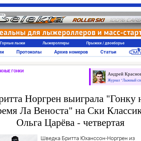
АМА
Горные лыжи
Лыжероллеры
Прыжки / двоеборье
ии
Протоколы
Архив номеров
Статьи
ЖНЫЕ ГОНКИ
Андрей Красно
Журнал "Лыжный сп
ритта Норгрен выиграла "Гонку 
ремя Ла Веноста" на Ски Классик
Ольга Царёва - четвертая
Шведка Бритта Юханссон-Норгрен из