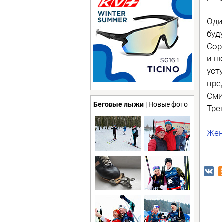
Оди
буд
Сор
и ш
уст
пре
Сми
Беговые лыжи
| Новые фото
Тре
Жен