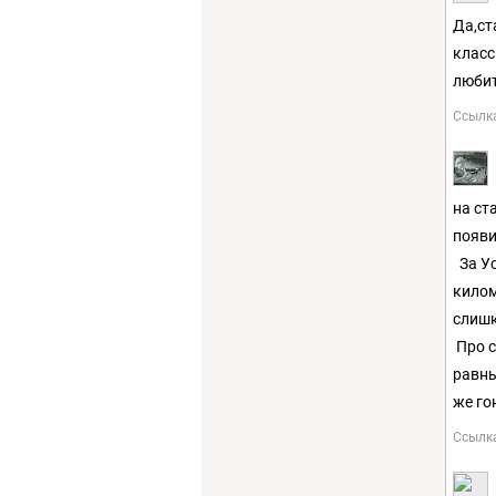
Да,ст
класс
любит
Ссылк
на ст
появи
За Ус
килом
слиш
Про с
равны
же го
Ссылк