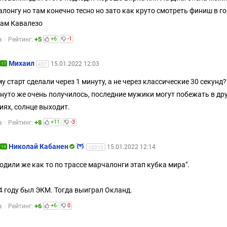
лонгу но там конечно тесно но зато как круто смотреть финиш в го
ам Кавалезо
+5
+6
-1
а
Рейтинг:
Михаил
15.01.2022 12:03
17
437
у старт сделали через 1 минуту, а не через классические 30 секунд?
нуто же очень получилось, последние мужики могут побежать в др
иях, солнце выходит.
+8
+11
-3
а
Рейтинг:
Николай Кабанен
15.01.2022 12:14
14
10310
одили же как то по трассе марчалонги этап кубка мира".
4 году был ЭКМ. Тогда выиграл Окланд.
+6
+6
0
а
Рейтинг: