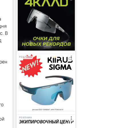
a
дня
с. В
д
РЕКЛАМА
рен
то
ой
РЕКЛАМА