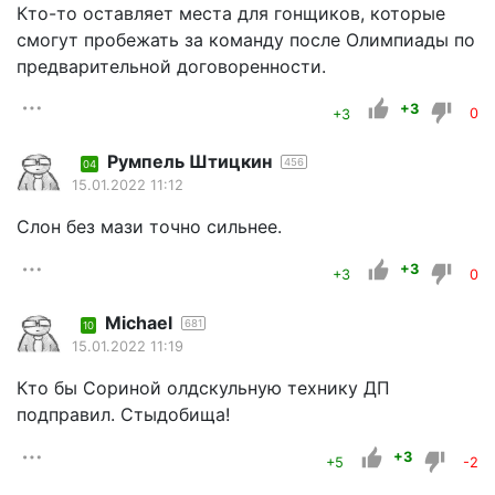
Кто-то оставляет места для гонщиков, которые
смогут пробежать за команду после Олимпиады по
предварительной договоренности.
+3
+3
0
Румпель Штицкин
456
04
15.01.2022 11:12
Слон без мази точно сильнее.
+3
+3
0
Michael
681
10
15.01.2022 11:19
Кто бы Сориной олдскульную технику ДП
подправил. Стыдобища!
+3
+5
-2