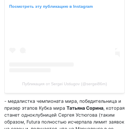
Посмотреть эту публикацию в Instagram
Публикация от Sergei Ustiugov (@sergei86m)
- медалистка чемпионата мира, победительница и
призер этапов Кубка мира
Татьяна Сорина
, которая
станет одноклубницей Сергея Устюгова (таким
образом, Futura полностью исчерпала лимит заявок
на сезон и, получается, что на Марчалонге в ее