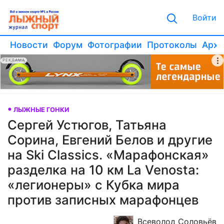
Войти
Новости
Форум
Фотографии
Протоколы
Архи
РЕКЛАМА
ЛЫЖНЫЕ ГОНКИ
Сергей Устюгов, Татьяна
Сорина, Евгений Белов и другие
на Ski Classics. «Марафонская»
разделка на 10 км La Venosta:
«легионеры» с Кубка мира
против записных марафонцев
Всеволод Соловьёв