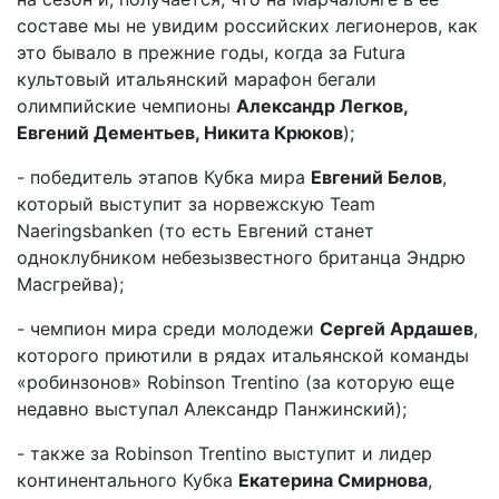
составе мы не увидим российских легионеров, как
это бывало в прежние годы, когда за Futura
культовый итальянский марафон бегали
олимпийские чемпионы
Александр Легков,
Евгений Дементьев, Никита Крюков
);
- победитель этапов Кубка мира
Евгений Белов
,
который выступит за норвежскую Team
Naeringsbanken (то есть Евгений станет
одноклубником небезызвестного британца Эндрю
Масгрейва);
- чемпион мира среди молодежи
Сергей Ардашев
,
которого приютили в рядах итальянской команды
«робинзонов» Robinson Trentino (за которую еще
недавно выступал Александр Панжинский);
- также за Robinson Trentino выступит и лидер
континентального Кубка
Екатерина Смирнова
,