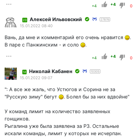
+4
+4
0
Алексей Ильвовский
27876
23
15.01.2022 08:40
Вань, да мне и комментарий его очень нравится
.
В паре с Панжинским - и соло
.
+4
+4
0
Николай Кабанен
10305
14
15.01.2022 09:07
": А все же жаль, что Устюгов и Сорина не за
"Русскую зиму" бегут
. Болел бы за них вдвойне"
У команд лимит на количество заявленных
гонщиков.
Рыгалина уже была заявлена за РЗ. Остальные
искали команды, лимит у которых не исчерпан.