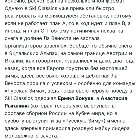
конечно, расчет был на несколько иной формат.
Однако в Ski Classics уже привыкли быстро
реагировать на меняющуюся обстановку, поэтому
если не работает план А, то в ход идет и план B, а
иногда и план C. Поэтому нетипичная нехватка
снега в долине Ла Веноста не застала
организаторов врасплох. Вообще-то обычно снега
в Эцтальских Альпах, на самой границе Австрии и
Италии, как говорится, «завались» и даже два года
назад, когда вся Европа грустила без настоящей
зимы, здесь всё было хорошо и дебютная Ла
Веноста прошла с успехом – особенно для команды
«Русская Зима», ведь тогда свою первую победу в
Ski Classics одержал
Ермил Вокуев
, а
Анастасия
Рыгалина
(которая теперь уже выступает в
составе сборной России на Кубке мира, но в
субботу выступит и за «Русскую Зиму») именно
здесь впервые примерила розовую майку лидера
молодежного зачета.