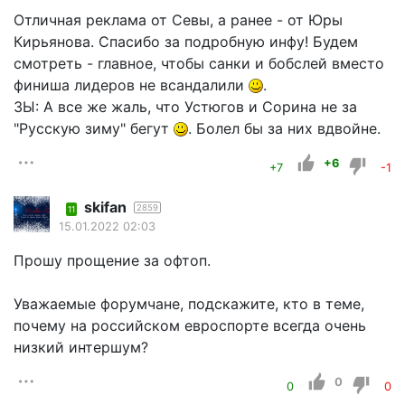
Отличная реклама от Севы, а ранее - от Юры
Кирьянова. Спасибо за подробную инфу! Будем
смотреть - главное, чтобы санки и бобслей вместо
финиша лидеров не всандалили
.
ЗЫ: А все же жаль, что Устюгов и Сорина не за
"Русскую зиму" бегут
. Болел бы за них вдвойне.
+6
+7
-1
skifan
2859
11
15.01.2022 02:03
Прошу прощение за офтоп.
Уважаемые форумчане, подскажите, кто в теме,
почему на российском евроспорте всегда очень
низкий интершум?
0
0
0