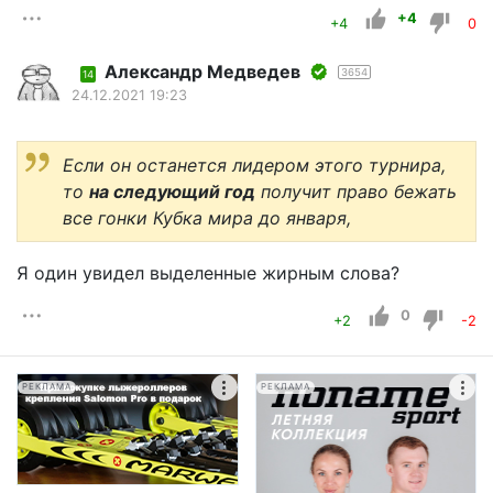
+4
+4
0
Александр Медведев
3654
14
24.12.2021 19:23
Если он останется лидером этого турнира,
то
на следующий год
получит право бежать
все гонки Кубка мира до января,
Я один увидел выделенные жирным слова?
0
+2
-2
РЕКЛАМА
РЕКЛАМА