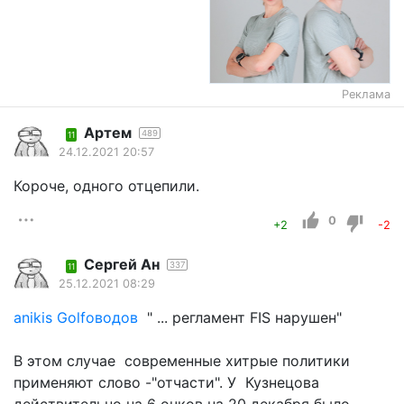
Реклама
Артем
489
11
24.12.2021 20:57
Короче, одного отцепили.
0
+2
-2
Сергей Ан
337
11
25.12.2021 08:29
anikis Golfоводов
" ... регламент FIS нарушен"
В этом случае современные хитрые политики
применяют слово -"отчасти". У Кузнецова
действительно на 6 очков на 20 декабря было