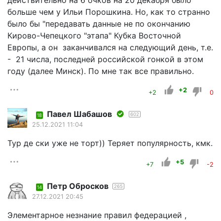
больше чем у Ильи Порошкина. Но, как то странно
было бы "передавать данные не по окончанию
Кирово-Чепецкого "этапа" Кубка Восточной
Европы, а он заканчивался на следующий день, т.е.
- 21 числа, последней российской гонкой в этом
году (далее Минск). По мне так все правильно.
+2
+2
0
Павел Шабашов
602
18
25.12.2021 11:04
Тур де ски уже не торт)) Теряет популярность, кмк.
+5
+7
-2
Петр Обросков
265
14
27.12.2021 20:45
Элементарное незнание правил федерацией ,