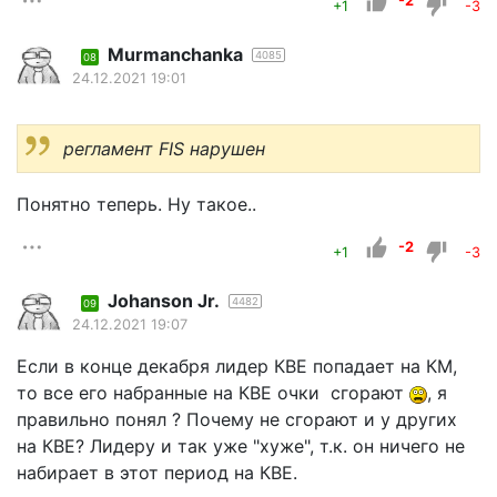
-2
+1
-3
Murmanchanka
4085
08
24.12.2021 19:01
регламент FIS нарушен
Понятно теперь. Ну такое..
-2
+1
-3
Johanson Jr.
4482
09
24.12.2021 19:07
Если в конце декабря лидер КВЕ попадает на КМ,
то все его набранные на КВЕ очки сгорают
, я
правильно понял ? Почему не сгорают и у других
на КВЕ? Лидеру и так уже "хуже", т.к. он ничего не
набирает в этот период на КВЕ.