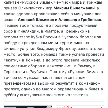
капитан «Русской Зимы», чемпион мира и трижды
призер Олимпийских игр
Максим Вылегжанин
, а
также здорово проявлявшие себя в минувшие два
сезона
Алексей Шемякин и Александр Гребенько.
Первые трое только что провели продуктивный
сбор в Финляндии, в Иматре, а Гребенько на
втором этапе Кубка России в Чусовом боролся за
победу в трехдневном мини-туре и лишь на
финише уступил Владимиру Фролову, заняв второе
место. Более того, команда также успела провести
«вкатку» в Тюмени, а до этого провела несколько
совместных сборов в межсезонье – в Рамзау, в
Терсколе и в Раубичах. Поэтому «Русская Зима», а
точнее ее мужская часть, является явным
претендентом на высокий результат в командном
прологе, однако во многом определяющим будет в
субботу выступление женского коллектива.