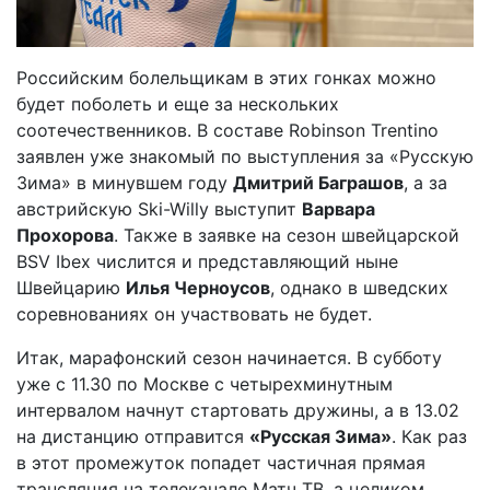
Российским болельщикам в этих гонках можно
будет поболеть и еще за нескольких
соотечественников. В составе Robinson Trentino
заявлен уже знакомый по выступления за «Русскую
Зима» в минувшем году
Дмитрий Баграшов
, а за
австрийскую Ski-Willy выступит
Варвара
Прохорова
. Также в заявке на сезон швейцарской
BSV Ibex числится и представляющий ныне
Швейцарию
Илья Черноусов
, однако в шведских
соревнованиях он участвовать не будет.
Итак, марафонский сезон начинается. В субботу
уже с 11.30 по Москве с четырехминутным
интервалом начнут стартовать дружины, а в 13.02
на дистанцию отправится
«Русская Зима»
. Как раз
в этот промежуток попадет частичная прямая
трансляция на телеканале Матч ТВ, а целиком