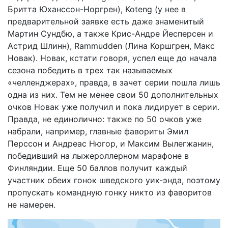
Бритта Юханссон-Норгрен), Koteng (у нее в
предварительной заявке есть даже знаменитый
Мартин Сундбю, а также Крис-Андре Йесперсен и
Астрид Шлинн), Rammudden (Лина Коршгрен, Макс
Новак). Новак, кстати говоря, успел еще до начала
сезона победить в трех так называемых
«челленджерах», правда, в зачет серии пошла лишь
одна из них. Тем не менее свои 50 дополнительных
очков Новак уже получил и пока лидирует в серии.
Правда, не единолично: также по 50 очков уже
набрали, например, главные фавориты Эмил
Перссон и Андреас Нюгор, и Максим Вылегжанин,
победивший на лыжероллерном марафоне в
Финляндии. Еще 50 баллов получит каждый
участник обеих гонок шведского уик-энда, поэтому
пропускать командную гонку никто из фаворитов
не намерен.