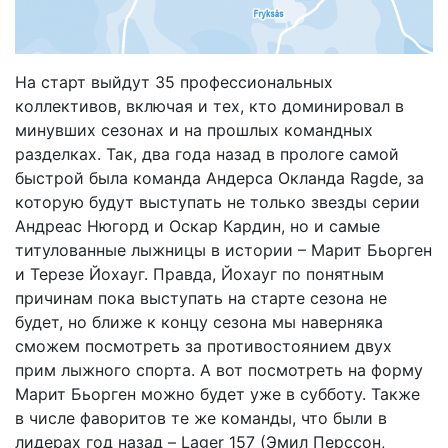
На старт выйдут 35 профессиональных
коллективов, включая и тех, кто доминировал в
минувших сезонах и на прошлых командных
разделках. Так, два года назад в прологе самой
быстрой была команда Андерса Окланда Ragde, за
которую будут выступать не только звезды серии
Андреас Нюгорд и Оскар Кардин, но и самые
титулованные лыжницы в истории – Марит Бьорген
и Терезе Йохауг. Правда, Йохауг по понятным
причинам пока выступать на старте сезона не
будет, но ближе к концу сезона мы наверняка
сможем посмотреть за противостоянием двух
прим лыжного спорта. А вот посмотреть на форму
Марит Бьорген можно будет уже в субботу. Также
в числе фаворитов те же команды, что были в
лидерах год назад – Lager 157 (Эмил Перссон,