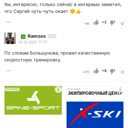
Хм, интересно, только сейчас в интервью заметил,
что Сергей чуть-чуть окает 🙂👍.
+2
+4
-2
Ramzes
1454
06
12.12.2021 17:17
По словам Большунова, провел качественную
скоростную тренировку.
+8
+11
-3
РЕКЛАМА
РЕКЛАМА