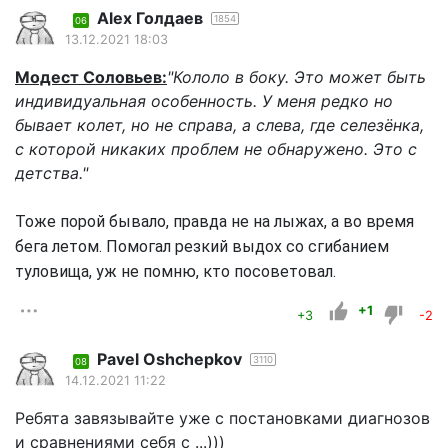
Alex Голдаев
1854
06
13.12.2021 18:03
Модест Соловьев:
"Кололо в боку. Это может быть
индивидуальная особенность. У меня редко но
бывает колет, но не справа, а слева, где селезёнка,
с которой никаких проблем не обнаружено. Это с
детства."
Тоже порой бывало, правда не на лыжах, а во время
бега летом. Помогал резкий выдох со сгибанием
туловища, уж не помню, кто посоветовал.
+1
+3
-2
Pavel Oshchepkov
3110
08
14.12.2021 11:22
Ребята завязывайте уже с постановками диагнозов
и сравнениями себя с ...)))