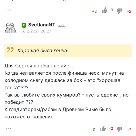
0
+2
-2
SvetlanaNT
293
11
16.12.2021 20:27
Хорошая была гонка!
Для Сергея вообще не айс...
Когда чел валяется после финиша неск. минут на
холодном снегу держась за бок - это "хорошая
гонка" ???
Так вы любите своих кумиров? - пусть сдохнет, но
победит ???
К гладиаторам/рабам в Древнем Риме было
похожее отношение.
-2
0
-2