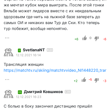
же мечтал кубок мира выиграть. После этой гонки
Вяльбе может лидеров вместе с их неидеальным
здоровьем где-нить на лыжной базе запереть до
самых ОИ и никаких вам Тур де Ски. Кто теперь
тур побежит, вообще непонятно.
0
+6
-6
SvetlanaNT
293
11
12.12.2021 16:14
Трансляция женщин
https://matchtv.ru/skiing/matchtvvideo_NI1448220_tran
-1
+2
-3
Дмитрий Ковшиков
802
05
12.12.2021 16:23
С болью в боку закончил дистанцию пришёл