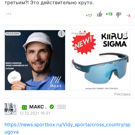
третьим?! Это действительно круто.
+13
+17
-4
РЕКЛАМА
РЕКЛАМА
Реклама
MAKC .
7868
23
12.12.2021 16:31
https://news.sportbox.ru/Vidy_sporta/cross_country/sp
­ugova