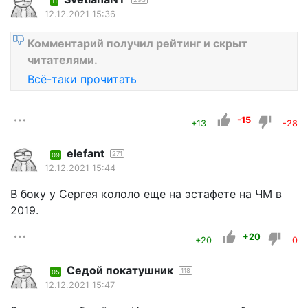
11
12.12.2021 15:36
Комментарий получил рейтинг и скрыт
читателями.
Всё-таки прочитать
-15
+13
-28
elefant
271
09
12.12.2021 15:44
В боку у Сергея кололо еще на эстафете на ЧМ в
2019.
+20
+20
0
Седой покатушник
118
05
12.12.2021 15:47