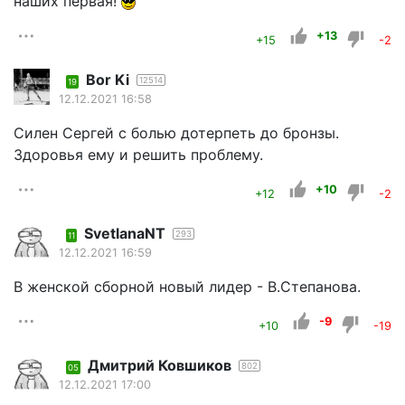
наших первая!
+13
+15
-2
Bor Ki
12514
19
12.12.2021 16:58
Силен Сергей с болью дотерпеть до бронзы.
Здоровья ему и решить проблему.
+10
+12
-2
SvetlanaNT
293
11
12.12.2021 16:59
В женской сборной новый лидер - В.Степанова.
-9
+10
-19
Дмитрий Ковшиков
802
05
12.12.2021 17:00