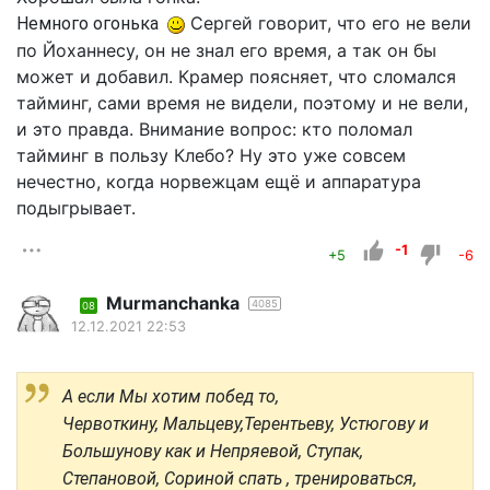
Сергей говорит, что его не вели
Немного огонька
по Йоханнесу, он не знал его время, а так он бы
может и добавил. Крамер поясняет, что сломался
тайминг, сами время не видели, поэтому и не вели,
и это правда. Внимание вопрос: кто поломал
тайминг в пользу Клебо? Ну это уже совсем
нечестно, когда норвежцам ещё и аппаратура
подыгрывает.
-1
+5
-6
Murmanchanka
4085
08
12.12.2021 22:53
А если Мы хотим побед то,
Червоткину, Мальцеву,Терентьеву, Устюгову и
Большунову как и Непряевой, Ступак,
Степановой, Сориной спать , тренироваться,