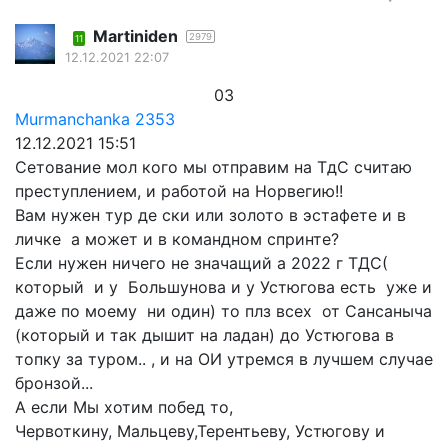
Martiniden
2979
11
12.12.2021 22:07
03
Murmanchanka
2353
12.12.2021 15:51
Сетование мол кого мы отправим на ТдС считаю
преступлением, и работой на Норвегию!!
Вам нужен тур де ски или золото в эстафете и в
личке а может и в командном спринте?
Если нужен ничего не значащий а 2022 г ТДС(
который и у Большунова и у Устюгова есть уже и
даже по моему ни один) то плз всех от Сансаныча
(который и так дышит на ладан) до Устюгова в
топку за туром.. , и на ОИ утремся в лучшем случае
бронзой...
А если Мы хотим побед то,
Червоткину, Мальцеву,Терентьеву, Устюгову и