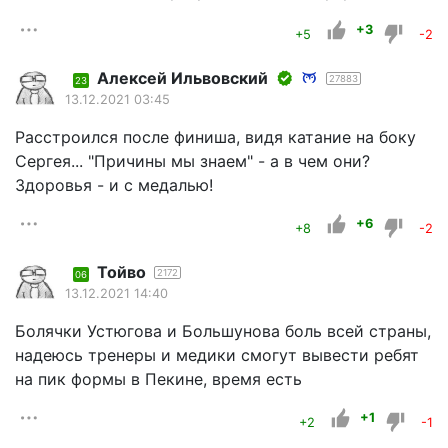
+3
+5
-2
Алексей Ильвовский
27883
23
13.12.2021 03:45
Расстроился после финиша, видя катание на боку
Сергея... "Причины мы знаем" - а в чем они?
Здоровья - и с медалью!
+6
+8
-2
Тойво
2172
06
13.12.2021 14:40
Болячки Устюгова и Большунова боль всей страны,
надеюсь тренеры и медики смогут вывести ребят
на пик формы в Пекине, время есть
+1
+2
-1