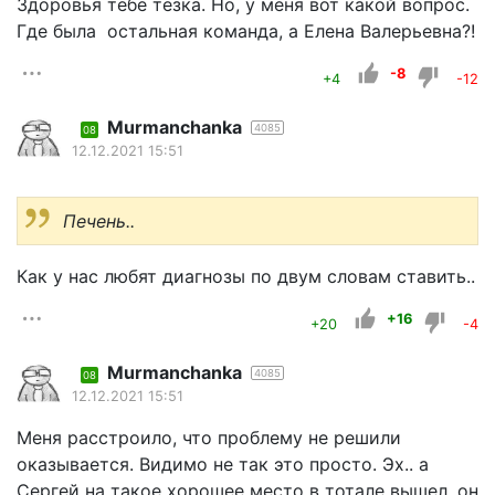
Здоровья тебе тёзка. Но, у меня вот какой вопрос.
Где была остальная команда, а Елена Валерьевна?!
-8
+4
-12
Murmanchanka
4085
08
12.12.2021 15:51
Печень..
Как у нас любят диагнозы по двум словам ставить..
+16
+20
-4
Murmanchanka
4085
08
12.12.2021 15:51
Меня расстроило, что проблему не решили
оказывается. Видимо не так это просто. Эх.. а
Сергей на такое хорошее место в тотале вышел, он