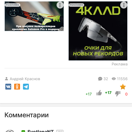
РЕКЛАМА
РЕКЛАМА
Реклама
Андрей Краснов
32
11556
+17
+17
0
Комментарии
SvetlanaNT
293