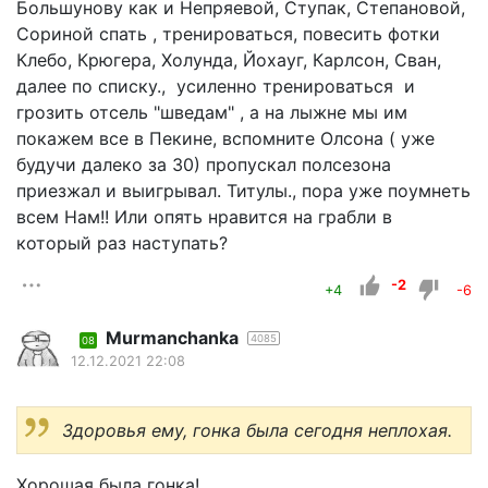
Большунову как и Непряевой, Ступак, Степановой,
Сориной спать , тренироваться, повесить фотки
Клебо, Крюгера, Холунда, Йохауг, Карлсон, Сван,
далее по списку., усиленно тренироваться и
грозить отсель "шведам" , а на лыжне мы им
покажем все в Пекине, вспомните Олсона ( уже
будучи далеко за 30) пропускал полсезона
приезжал и выигрывал. Титулы., пора уже поумнеть
всем Нам!! Или опять нравится на грабли в
который раз наступать?
-2
+4
-6
Murmanchanka
4085
08
12.12.2021 22:08
Здоровья ему, гонка была сегодня неплохая.
Хорошая была гонка!