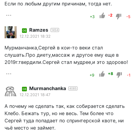
Если по любым другим причинам, тогда нет.
-2
+3
-5
Ramzes
1454
06
12.12.2021 18:32
Мурманчанка,Сергей в кои-то веки стал
слушать.Про диету,массаж и другое ему еще в
2019г.твердили.Сергей стал мудрее,и это здорово!
+8
+9
-1
Murmanchanka
4085
08
12.12.2021 18:47
А почему не сделать так, как собирается сделать
Клебо. Бежать тур, но не весь. Тем более что
Сергей туда попадает по спринтерской квоте, ни
чьё место не займет.