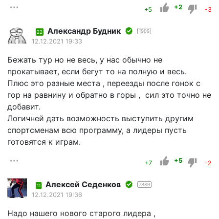
+2
+5
-3
Александр Будник
1909
22
12.12.2021 19:33
Бежать тур но не весь, у нас обычно не
прокатывает, если бегут то на полную и весь.
Плюс это разные места , переезды после гонок с
гор на равнину и обратно в горы , сил это точно не
добавит.
Логичней дать возможность выступить другим
спортсменам всю программу, а лидеры пусть
готовятся к играм.
+5
+7
-2
Алексей Седенков
7889
11
12.12.2021 19:36
Надо нашего нового старого лидера ,