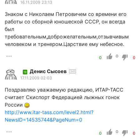
16.11.2009 23:13
Знаком с Николаем Петровичем со времени его
работы со сборной юношеской СССР, он всегда
был
требовательным,доброжелательным,отзывчивым
человеком и тренером.Царствие ему небесное.
0
0
0
Денис Сысоев
341
19
17.11.2009 02:03
Поздравляю уважаемую редакцию, ИТАР-ТАСС
считает Скиспорт Федерацией лыжных гонок
России
http://www.itar-tass.com/level2.html?
NewsID=14535744&PageNum=0
0
0
0