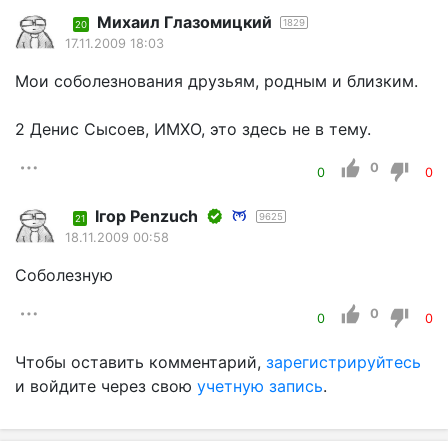
Михаил Глазомицкий
1829
20
17.11.2009 18:03
Мои соболезнования друзьям, родным и близким.
2 Денис Сысоев, ИМХО, это здесь не в тему.
0
0
0
Iгор Penzuch
9625
21
18.11.2009 00:58
Соболезную
0
0
0
Чтобы оставить комментарий,
зарегистрируйтесь
и войдите через свою
учетную запись
.