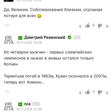
16.11.2009 13:19
Да, Великие. Соболезнования близким, огромная
потеря для всех
0
0
0
Дмитрий Ревинский
2119
22
16.11.2009 14:28
Из четверки мужчин - первых олимпийских
чемпионов в лыжах в живых остался только
Колчин
Терентьев погиб в 1963м, Кузин скончался в 2007м,
теперь вот Аникин...
0
0
0
n/a
1664
24
16.11.2009 15:38