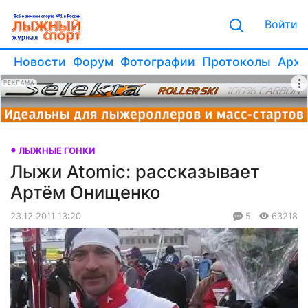
Войти
Новости
Форум
Фотографии
Протоколы
Архи
РЕКЛАМА
ЛЫЖНЫЕ ГОНКИ
Лыжи Atomic: рассказывает
Артём Онищенко
23.12.2011 13:20
5
63218