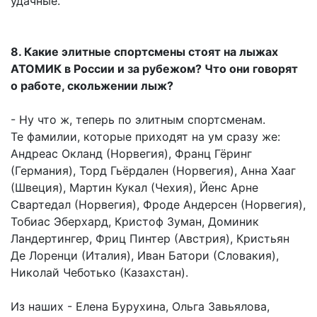
удачные.
8. Какие элитные спортсмены стоят на лыжах
АТОМИК в России и за рубежом? Что они говорят
о работе, скольжении лыж?
- Ну что ж, теперь по элитным спортсменам.
Те фамилии, которые приходят на ум сразу же:
Андреас Окланд (Норвегия), Франц Гёринг
(Германия), Торд Гьёрдален (Норвегия), Анна Хааг
(Швеция), Мартин Кукал (Чехия), Йенс Арне
Свартедал (Норвегия), Фроде Андерсен (Норвегия),
Тобиас Эберхард, Кристоф Зуман, Доминик
Ландертингер, Фриц Пинтер (Австрия), Кристьян
Де Лоренци (Италия), Иван Батори (Словакия),
Николай Чеботько (Казахстан).
Из наших - Елена Бурухина, Ольга Завьялова,