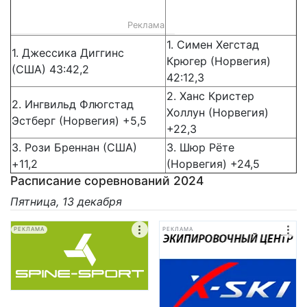
Реклама
1. Симен Хегстад
1. Джессика Диггинс
Крюгер (Норвегия)
(США) 43:42,2
42:12,3
2. Ханс Кристер
2. Ингвильд Флюгстад
Холлун (Норвегия)
Эстберг (Норвегия) +5,5
+22,3
3. Рози Бреннан (США)
3. Шюр Рёте
+11,2
(Норвегия) +24,5
Расписание соревнований 2024
Пятница, 13 декабря
РЕКЛАМА
РЕКЛАМА