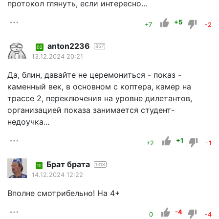
протокол глянуть, если интересно...
+5
+7
-2
anton2236
857
02
13.12.2024 20:21
Да, блин, давайте не церемониться - показ -
каменный век, в основном с коптера, камер на
трассе 2, переключения на уровне дилетантов,
организацией показа занимается студент-
недоучка...
+1
+2
-1
Брат брата
1318
10
14.12.2024 12:22
Вполне смотрибельно! На 4+
-4
0
-4