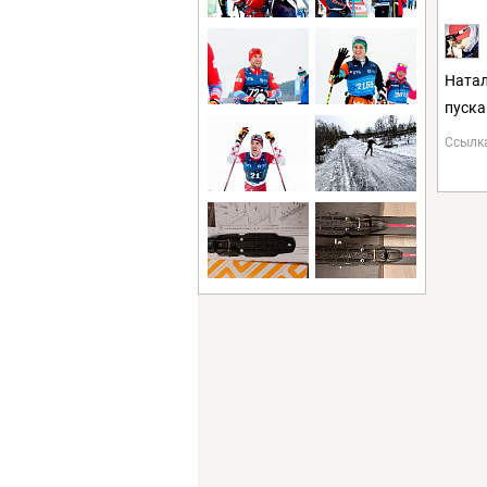
Натал
пуска
Ссылк