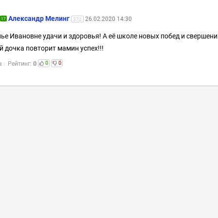
Александр Мелинг
26.02.2020 14:30
17
372
ье Ивановне удачи и здоровья! А её школе новых побед и свершени
й дочка повторит мамин успех!!!
0
0
0
а
Рейтинг: