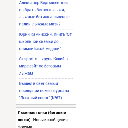
Александр Вертышев: как
выбрать беговые лыжи,
лыжные ботинки, лыжные
палки, лыжные мази?
Юрий Каминский. Книга "От
школьной скамьи до
олимпийской медали".
Skisport.ru - крупнейший в
мире сайт по беговым
лыжам
Вышел в свет самый
последний номер журнала
"Лыжный спорт" (№67)
Лыжные гонки (беговые
лыжи)
| Новые сообщения
форума