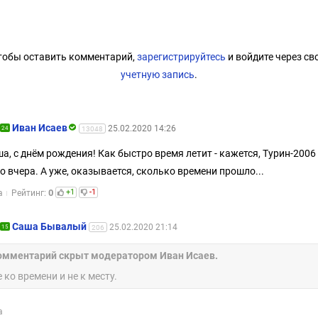
тобы оставить комментарий,
зарегистрируйтесь
и войдите через св
учетную запись
.
Иван Исаев
25.02.2020 14:26
24
13048
а, с днём рождения! Как быстро время летит - кажется, Турин-2006
о вчера. А уже, оказывается, сколько времени прошло...
0
+1
-1
а
Рейтинг:
Саша Бывалый
25.02.2020 21:14
15
206
омментарий скрыт модератором Иван Исаев.
 ко времени и не к месту.
а