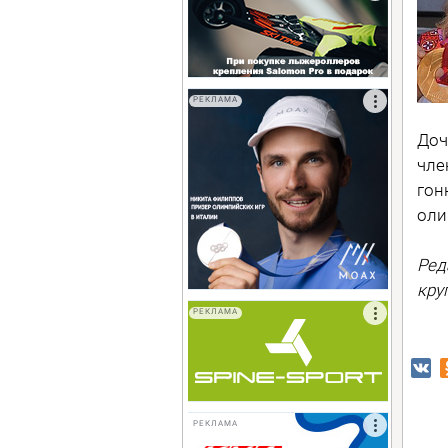
РЕКЛАМА
Доч
чле
гон
оли
Ред
кру
РЕКЛАМА
РЕКЛАМА