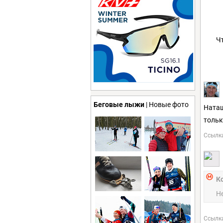
Ч
Беговые лыжи
| Новые фото
Наташ
тольк
Ссылк
К
Не
Ссылк