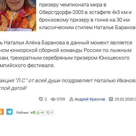
призеру чемпионата мира в
Оберстдорфе-2005 в эстафете 4х5 км и
бронзовому призеру в гонке на 30 км
классическим стилем Наталье Баранов
ь Натальи Алёна Баранова в данный момент является
ном юниорской сборной команды России по лыжным
кам, трехкратным серебряным призером Юношеского
мпийского фестиваля.
акция "Л.С." от всей души поздравляет Наталью Иванов
глой датой!
2
3709
Андрей Краснов
25.02.2020 
+5
Рейтинг:
+6
-1