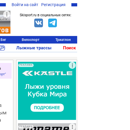
Войти на сайт
Регистрация
Skisport.ru в социальных сетях:
Бег
Велоспорт
Триатлон
Лыжные трассы
Поиск
РЕКЛАМА
в
орт"
я
ным
а
РЕКЛАМА