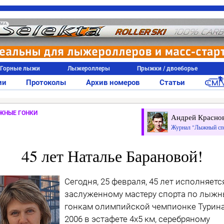
АМА
Горные лыжи
Лыжероллеры
Прыжки / двоеборье
ии
Протоколы
Архив номеров
Статьи
ЖНЫЕ ГОНКИ
Андрей Красно
Журнал "Лыжный сп
45 лет Наталье Барановой!
Сегодня, 25 февраля, 45 лет исполняетс
заслуженному мастеру спорта по лыж
гонкам олимпийской чемпионке Турин
2006 в эстафете 4х5 км, серебряному