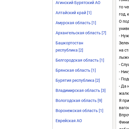
Агинский Бурятский АО
то ч
Алтайский край [1]
год, 
О по
Амурская область [1]
унив
Архангельская область [7]
- Ну
Зелен
Башкортостан
на с
республика [2]
лыжн
Белгородская область [1]
- Слу
Брянская область [1]
- Ник
- По
Бурятия республика [2]
- Да 
Владимирская область [3]
жалк
Я при
Вологодская область [9]
ваго
Воронежская область [1]
Впро
Еврейская АО
Фини