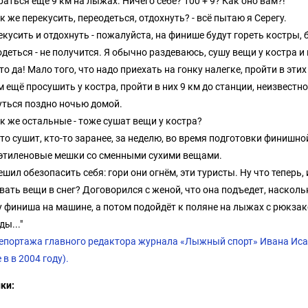
аться ещё 9 км на лыжах. Ничего себе? 100 + 9? Как оно вам?!
ак же перекусить, переодеться, отдохнуть? - всё пытаю я Серегу.
екусить и отдохнуть - пожалуйста, на финише будут гореть костры, 
одеться - не получится. Я обычно раздеваюсь, сушу вещи у костра 
то да! Мало того, что надо приехать на гонку налегке, пройти в эти
 ещё просушить у костра, пройти в них 9 км до станции, неизвестн
уться поздно ночью домой.
ак же остальные - тоже сушат вещи у костра?
-то сушит, кто-то заранее, за неделю, во время подготовки финишно
этиленовые мешки со сменными сухими вещами.
ешил обезопасить себя: гори они огнём, эти туристы. Ну что теперь, 
вать вещи в снег? Договорился с женой, что она подъедет, насколь
у финиша на машине, а потом подойдёт к поляне на лыжах с рюкзак
ы..."
репортажа главного редактора журнала «Лыжный спорт» Ивана Исае
 в в 2004 году).
ки: