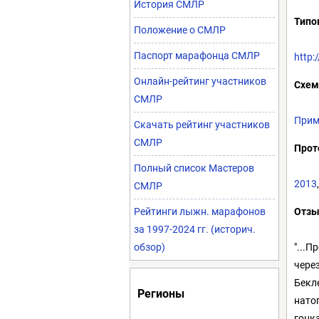
История СМЛР
Типо
Положение о СМЛР
Паспорт марафонца СМЛР
http:
Онлайн-рейтинг участников
Схем
СМЛР
Прим
Скачать рейтинг участников
СМЛР
Прот
Полный список Мастеров
2013
СМЛР
Рейтинги лыжн. марафонов
Отз
за 1997-2024 гг. (историч.
обзор)
"...
чере
Бекле
Регионы
нато
гонка