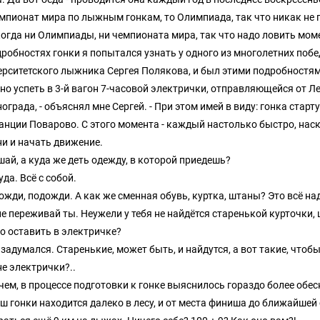
емпионат мира по лыжным гонкам, то Олимпиада, так что никак не 
когда ни Олимпиады, ни чемпионата мира, так что надо ловить моме
дробностях гонки я попытался узнать у одного из многолетних поб
ерситетского лыжника Сергея Полякова, и был этими подробностям
жно успеть в 3-й вагон 7-часовой электрички, отправляющейся от Л
ограда, - объяснял мне Сергей. - При этом имей в виду: гонка стар
танции Поварово. С этого момента - каждый настолько быстро, нас
и и начать движение.
шай, а куда же деть одежду, в которой приедешь?
уда. Всё с собой.
дожди, подожди. А как же сменная обувь, куртка, штаны? Это всё н
не переживай ты. Неужели у тебя не найдётся старенькой курточки,
о оставить в электричке?
задумался. Старенькие, может быть, и найдутся, а вот такие, чтоб
не электрички?..
чем, в процессе подготовки к гонке выяснилось гораздо более об
ш гонки находится далеко в лесу, и от места финиша до ближайшей