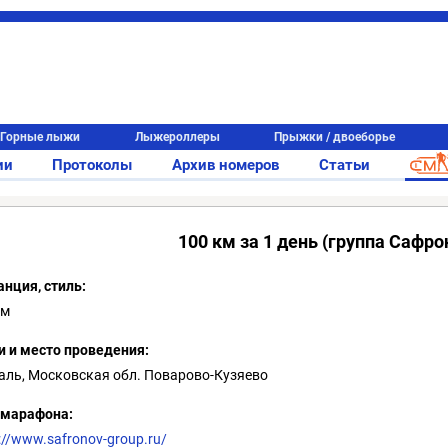
Горные лыжи
Лыжероллеры
Прыжки / двоеборье
ии
Протоколы
Архив номеров
Статьи
100 км за 1 день (группа Сафро
анция, стиль:
км
и и место проведения:
аль, Московская обл. Поварово-Кузяево
 марафона:
://www.safronov-group.ru/