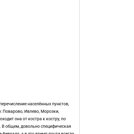
 перечисление населённых пунктов,
о: Поварово, Ивлево, Морозки,
ходит она от костра к костру, по
. В общем, довольно специфическая
 февраля, а в это время почти всегда