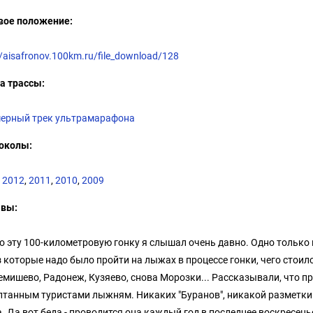
вое положение:
//aisafronov.100km.ru/file_download/128
а трассы:
ерный трек ультрамарафона
околы:
,
2012
,
2011
,
2010
,
2009
ывы:
Про эту 100-километровую гонку я слышал очень давно. Одно только
з которые надо было пройти на лыжах в процессе гонки, чего стоил
мишево, Радонеж, Кузяево, снова Морозки... Рассказывали, что про
птанным туристами лыжням. Никаких "Буранов", никакой разметки
. Да вот беда - проводится она каждый год в последнее воскресенье