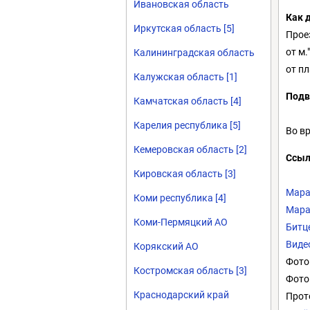
Ивановская область
Как 
Иркутская область [5]
Проез
от м.
Калининградская область
от пл
Калужская область [1]
Подв
Камчатская область [4]
Карелия республика [5]
Во в
Кемеровская область [2]
Ссыл
Кировская область [3]
Мара
Коми республика [4]
Мара
Коми-Пермяцкий АО
Битц
Виде
Корякский АО
Фото
Костромская область [3]
Фото
Краснодарский край
Прот