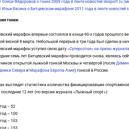
 Олеси Фёдоровой о гонке 2009 года в ленте новостей skisport.ru (
 Ильи Васина о Битцевском марафоне 2011 года в ленте новостей sk
рия гонки:
евский марафон впервые состоялся в конце 90-х годов прошлого век
ой весной 8 марта. Небольшой перерыв в три года был сделан в на
евский марафон уступил свою дату
«Суперсотне» на призы журнал
едние семь лет Битцевский марафон проводится снова, являясь се
тников открытой лыжной гонкой Москвы и четвёртой (после
Дёмин
дника Севера
и
Марафона Европа-Азия
) гонкой в России.
как выглядит статистика количества финишировавших спортсменов 
а последние 12 лет (по версии журнала «Лыжный спорт»):
год – 52
год – 100
год – 103
год – 153