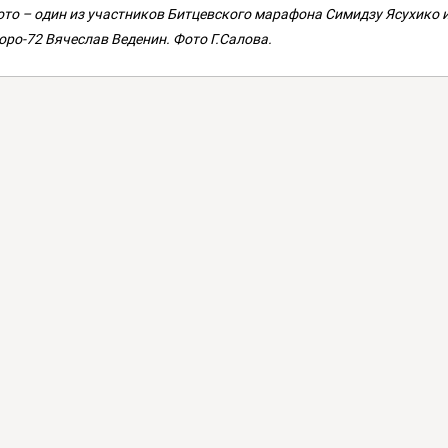
ото – один из участников Битцевского марафона Симидзу Ясухико
оро-72 Вячеслав Веденин. Фото Г.Салова.