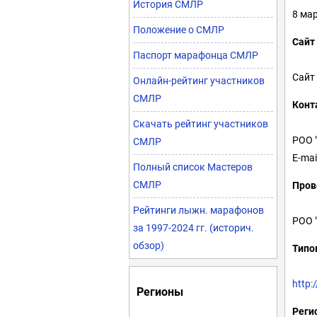
История СМЛР
8 мар
Положение о СМЛР
Сайт
Паспорт марафонца СМЛР
Сайт
Онлайн-рейтинг участников
СМЛР
Конт
Скачать рейтинг участников
РОО "
СМЛР
E-mai
Полный список Мастеров
СМЛР
Пров
Рейтинги лыжн. марафонов
РОО 
за 1997-2024 гг. (историч.
обзор)
Типо
http:
Регионы
Реги