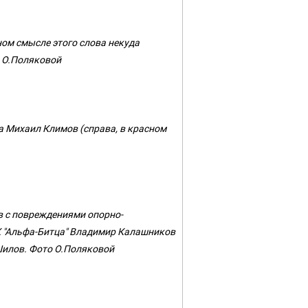
ном смысле этого слова некуда
о О.Поляковой
рта Михаил Климов (справа, в красном
в с повреждениями опорно-
СК "Альфа-Битца" Владимир Калашников
Шилов. Фото О.Поляковой