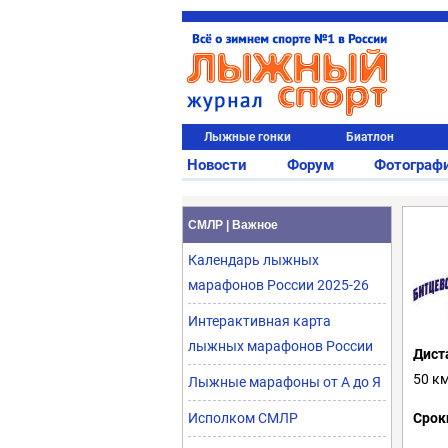
Лыжные гонки
Биатлон
Новости
Форум
Фотограф
СМЛР | Важное
Календарь лыжных
марафонов России 2025-26
Интерактивная карта
лыжных марафонов России
Дист
50 к
Лыжные марафоны от А до Я
Исполком СМЛР
Срок