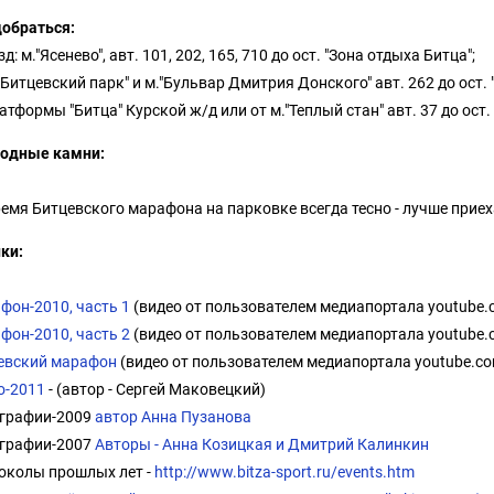
добраться:
д: м."Ясенево", авт. 101, 202, 165, 710 до ост. "Зона отдыха Битца";
"Битцевский парк" и м."Бульвар Дмитрия Донского" авт. 262 до ост. 
атформы "Битца" Курской ж/д или от м."Теплый стан" авт. 37 до ост.
одные камни:
ремя Битцевского марафона на парковке всегда тесно - лучше приех
ки:
фон-2010, часть 1
(видео от пользователем медиапортала youtube.c
фон-2010, часть 2
(видео от пользователем медиапортала youtube.c
евский марафон
(видео от пользователем медиапортала youtube.com
о-2011
- (автор - Сергей Маковецкий)
графии-2009
автор Анна Пузанова
графии-2007
Авторы - Анна Козицкая и Дмитрий Калинкин
околы прошлых лет -
http://www.bitza-sport.ru/events.htm