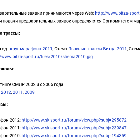
варительные заявки принимаются через Web:
http://www.bitza-sport
и подачи предварительных заявок определяются Оргкомитетом ма
а трассы:
год -
круг марафона-2011
, Схема
Лыжные трассы Битца-2011
, Схем
//www.bitza-sport.ru/files/2010/shema2010.jpg
околы:
тинге СМЛР 2002 и c 2006 года
,
2012
,
2011
,
2009
ывы:
фон-2012:
http://www.skisport.ru/forum/view.php?subj=295872
фон-2011:
http://www.skisport.ru/forum/view.php?subj=239847
фон-2010:
http://www.skisport.ru/forum/view.php?subj=194359