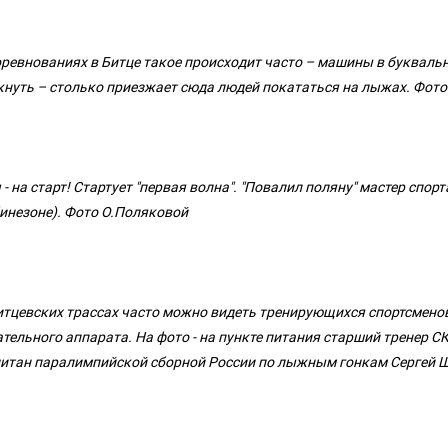
оревнованиях в Битце такое происходит часто – машины в букваль
кнуть – столько приезжает сюда людей покататься на лыжах. Фот
- на старт! Стартует "первая волна". "Повалил поляну" мастер спо
инезоне). Фото О.Поляковой
итцевских трассах часто можно видеть тренирующихся спортсмено
ательного аппарата. На фото - на пункте питания старший тренер 
питан паралимпийской сборной России по лыжным гонкам Сергей 