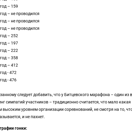
год – 159
 год – не проводился
 год – не проводился
 год – не проводился
год – 252
год – 197
год – 222
год – 358
год – 412
год - 472
год - 476
азанному следует добавить, что у Битцевского марафона – один из
инг симпатий участников – традиционно считается, что мало какая
м высоким уровнем организации соревнований, не смотря на то, 
азывается, и не пахнет.
графии гонки: