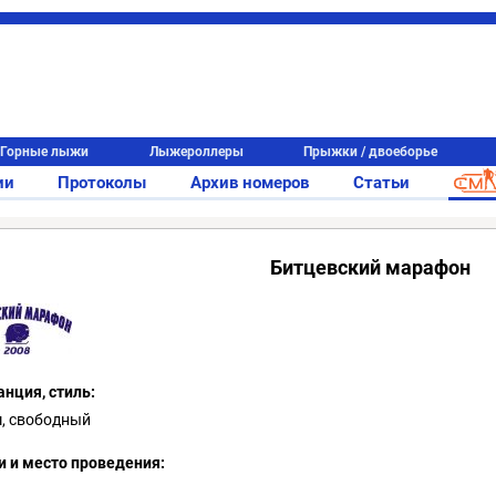
Горные лыжи
Лыжероллеры
Прыжки / двоеборье
ии
Протоколы
Архив номеров
Статьи
Битцевский марафон
анция, стиль:
м, свободный
и и место проведения: