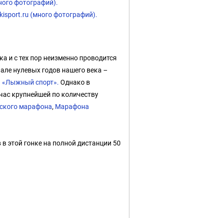
много фотографий).
isport.ru (много фотографий).
а и с тех пор неизменно проводится
чале нулевых годов нашего века –
а «Лыжный спорт».
Однако в
йчас крупнейшей по количеству
ского марафона
,
Марафона
в этой гонке на полной дистанции 50