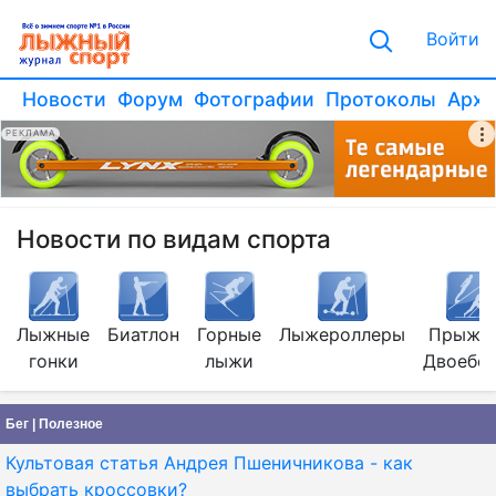
Войти
Новости
Форум
Фотографии
Протоколы
Архи
РЕКЛАМА
Новости по видам спорта
Лыжные
Биатлон
Горные
Лыжероллеры
Прыжки
гонки
лыжи
Двоебо
Бег | Полезное
Культовая статья Андрея Пшеничникова - как
выбрать кроссовки?