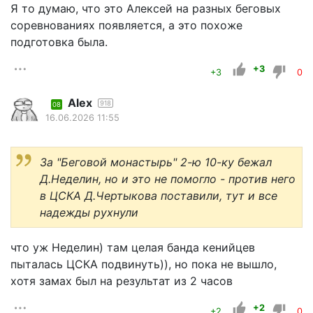
Я то думаю, что это Алексей на разных беговых
соревнованиях появляется, а это похоже
подготовка была.
+3
+3
0
Alex
918
08
16.06.2026 11:55
За "Беговой монастырь" 2-ю 10-ку бежал
Д.Неделин, но и это не помогло - против него
в ЦСКА Д.Чертыкова поставили, тут и все
надежды рухнули
что уж Неделин) там целая банда кенийцев
пыталась ЦСКА подвинуть)), но пока не вышло,
хотя замах был на результат из 2 часов
+2
+2
0