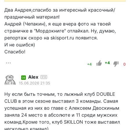
Два Андрея,спасибо за интересный красочный/
праздничный материал!
Андрей (Чепакин), я еще вчера фото на твоей
страничке в "Мордокниге" отлайкал. Ну, думаю,
репортаж скоро на skisport.ru появится.
И не ошибся)
Спасибо!
+4
+4
0
Alex
918
08
15.06.2026 21:35
Ну если быть точным, то лыжный клуб DOUBLE
CLUB в этом сезоне выставил 3 команды. Самая
успешная из них во главе с Алексеем Двоскиным
заняла 24 место в абсолюте и 11 среди мужских
команд.Кроме того, клуб SKILLON тоже выставил
несколько команд)