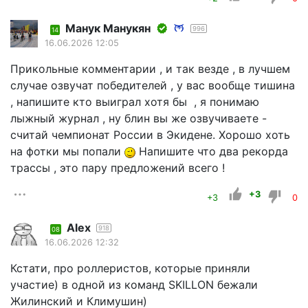
Манук Манукян
996
14
16.06.2026 12:05
Прикольные комментарии , и так везде , в лучшем
случае озвучат победителей , у вас вообще тишина
, напишите кто выиграл хотя бы , я понимаю
лыжный журнал , ну блин вы же озвучиваете -
считай чемпионат России в Экидене. Хорошо хоть
на фотки мы попали
Напишите что два рекорда
трассы , это пару предложений всего !
+3
+3
0
Alex
918
08
16.06.2026 12:32
Кстати, про роллеристов, которые приняли
участие) в одной из команд SKILLON бежали
Жилинский и Климушин)