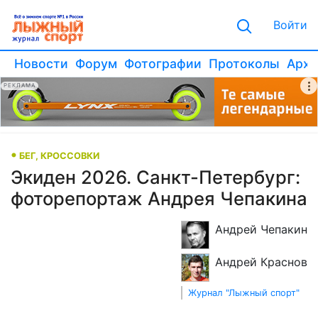
Войти
Новости
Форум
Фотографии
Протоколы
Архи
РЕКЛАМА
БЕГ, КРОССОВКИ
Экиден 2026. Санкт-Петербург:
фоторепортаж Андрея Чепакина
Андрей Чепакин
Андрей Краснов
Журнал "Лыжный спорт"