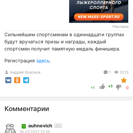
Реклама
Сильнейшим спортсменам в одиннадцати группах
будут вручаться призы и награды, каждый
спортсмен получит памятную медаль финишера.
Регистрация
здесь
.
Андрей Краснов
1
3213
+1
+1
0
Комментарии
auhnevich
460
12
30.07.2021 12:16