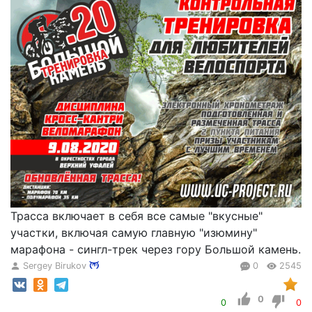
Трасса включает в себя все самые "вкусные"
участки, включая самую главную "изюмину"
марафона - сингл-трек через гору Большой камень.
Sergey Birukov
0
2545
0
0
0