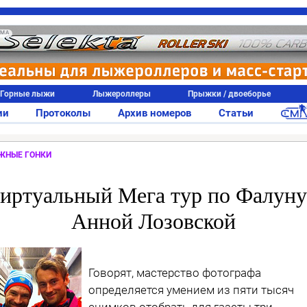
АМА
Горные лыжи
Лыжероллеры
Прыжки / двоеборье
ии
Протоколы
Архив номеров
Статьи
ЖНЫЕ ГОНКИ
иртуальный Мега тур по Фалуну
Анной Лозовской
Говорят, мастерство фотографа
определяется умением из пяти тысяч
снимков отобрать для газеты три,