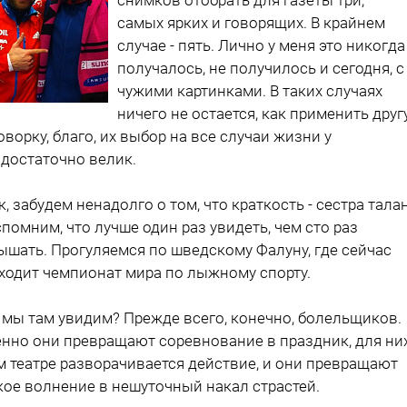
самых ярких и говорящих. В крайнем
случае - пять. Лично у меня это никогда
получалось, не получилось и сегодня, с
чужими картинками. В таких случаях
ничего не остается, как применить дру
оворку, благо, их выбор на все случаи жизни у
 достаточно велик.
к, забудем ненадолго о том, что краткость - сестра тала
спомним, что лучше один раз увидеть, чем сто раз
ышать. Прогуляемся по шведскому Фалуну, где сейчас
ходит чемпионат мира по лыжному спорту.
 мы там увидим? Прежде всего, конечно, болельщиков.
нно они превращают соревнование в праздник, для ни
м театре разворачивается действие, и они превращают
кое волнение в нешуточный накал страстей.