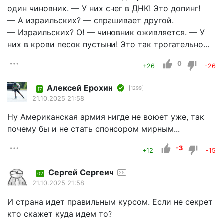
один чиновник. — У них снег в ДНК! Это допинг!
— А израильских? — спрашивает другой.
— Израильских? О! — чиновник оживляется. — У
них в крови песок пустыни! Это так трогательно...
0
+26
-26
Алексей Ерохин
1299
17
21.10.2025 21:58
Ну Американская армия нигде не воюет уже, так
почему бы и не стать спонсором мирным...
-3
+12
-15
Сергей Сергеич
25
02
21.10.2025 21:58
И страна идет правильным курсом. Если не секрет
кто скажет куда идем то?