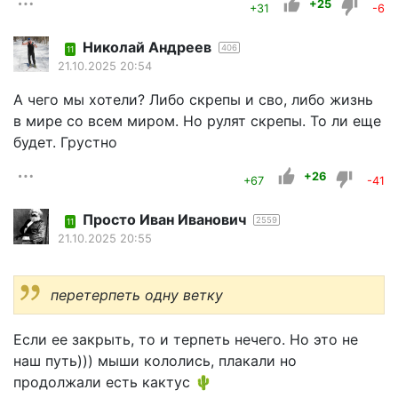
+25
+31
-6
Николай Андреев
406
11
21.10.2025 20:54
А чего мы хотели? Либо скрепы и сво, либо жизнь
в мире со всем миром. Но рулят скрепы. То ли еще
будет. Грустно
+26
+67
-41
Просто Иван Иванович
2559
11
21.10.2025 20:55
перетерпеть одну ветку
Если ее закрыть, то и терпеть нечего. Но это не
наш путь))) мыши кололись, плакали но
продолжали есть кактус 🌵