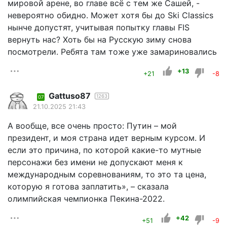
мировой арене, во главе всё с тем же Сашей, -
невероятно обидно. Может хотя бы до Ski Classics
нынче допустят, учитывая попытку главы FIS
вернуть нас? Хоть бы на Русскую зиму снова
посмотрели. Ребята там тоже уже замариновались
+13
+21
-8
Gattuso87
1263
07
21.10.2025 21:43
А вообще, все очень просто: Путин – мой
президент, и моя страна идет верным курсом. И
если это причина, по которой какие-то мутные
персонажи без имени не допускают меня к
международным соревнованиям, то это та цена,
которую я готова заплатить», – сказала
олимпийская чемпионка Пекина-2022.
+42
+51
-9