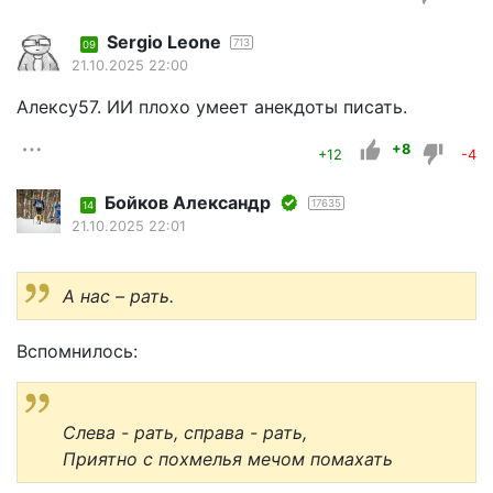
Sergio Leone
713
09
21.10.2025 22:00
Алексу57. ИИ плохо умеет анекдоты писать.
+8
+12
-4
Бойков Александр
17635
14
21.10.2025 22:01
А нас – рать.
Вспомнилось:
Слева - рать, справа - рать,
Приятно с похмелья мечом помахать