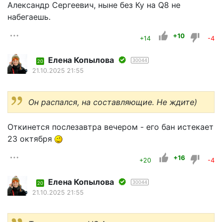
Александр Сергеевич, ныне без Ку на Q8 не
набегаешь.
+10
+14
-4
Елена Копылова
30044
20
21.10.2025 21:55
Он распался, на составляющие. Не ждите)
Откинется послезавтра вечером - его бан истекает
23 октября
+16
+20
-4
Елена Копылова
30044
20
21.10.2025 21:55