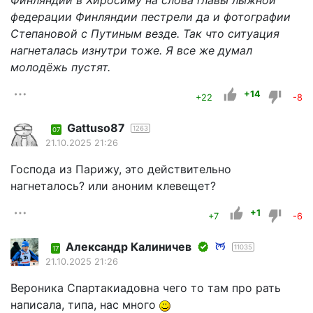
Финляндии в Хиросиму на слова главы лыжной
федерации Финляндии пестрели да и фотографии
Степановой с Путиным везде. Так что ситуация
нагнеталась изнутри тоже. Я все же думал
молодёжь пустят.
+14
+22
-8
Gattuso87
1263
07
21.10.2025 21:26
Господа из Парижу, это действительно
нагнеталось? или аноним клевещет?
+1
+7
-6
Александр Калиничев
11035
17
21.10.2025 21:26
Вероника Спартакиадовна чего то там про рать
написала, типа, нас много