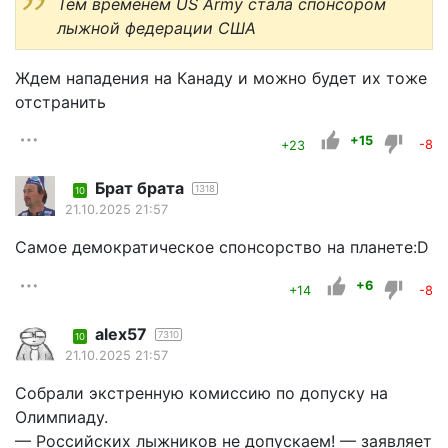
Тем временем US Army стала спонсором
лыжной федерации США
Ждем нападения на Канаду и можно будет их тоже
отстранить
+15
+23
-8
Брат брата
1318
10
21.10.2025 21:57
Cамое демократическое спонсорство на планете:D
+6
+14
-8
alex57
7310
10
21.10.2025 21:57
Собрали экстренную комиссию по допуску на
Олимпиаду.
— Российских лыжников не допускаем! — заявляет