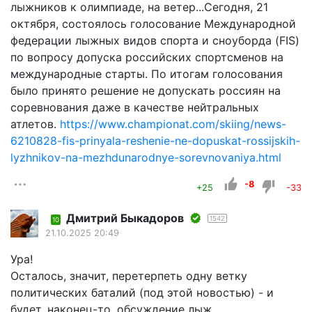
лыжников к олимпиаде, на ветер...Сегодня, 21
октября, состоялось голосование Международной
федерации лыжных видов спорта и сноуборда (FIS)
по вопросу допуска российских спортсменов на
международные старты. По итогам голосования
было принято решение не допускать россиян на
соревнования даже в качестве нейтральных
атлетов.
https://www.championat.com/skiing/news-
6210828-fis-prinyala-reshenie-ne-dopuskat-rossijskih-
lyzhnikov-na-mezhdunarodnye-sorevnovaniya.html
-8
+25
-33
Дмитрий Быкадоров
1542
10
21.10.2025 20:49
Ура!
Осталось, значит, перетерпеть одну ветку
политических баталий (под этой новостью) - и
будет, наконец-то, обсуждение лыж.