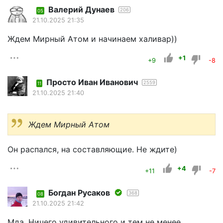
Валерий Дунаев
206
05
21.10.2025 21:35
Ждем Мирный Атом и начинаем халивар))
+1
+9
-8
Просто Иван Иванович
2559
11
21.10.2025 21:40
Ждем Мирный Атом
Он распался, на составляющие. Не ждите)
+4
+11
-7
Богдан Русаков
368
08
21.10.2025 21:42
Мда. Ничего удивительного и тем не менее,