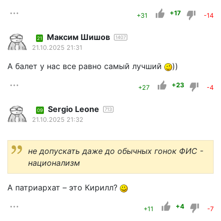
+17
+31
-14
Максим Шишов
1407
21
21.10.2025 21:31
А балет у нас все равно самый лучший
))
+23
+27
-4
Sergio Leone
713
09
21.10.2025 21:32
не допускать даже до обычных гонок ФИС -
национализм
А патриархат – это Кирилл?
+4
+11
-7