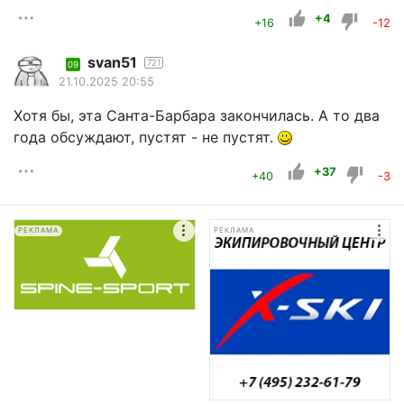
+4
+16
-12
svan51
721
09
21.10.2025 20:55
Хотя бы, эта Санта-Барбара закончилась. А то два
года обсуждают, пустят - не пустят.
+37
+40
-3
РЕКЛАМА
РЕКЛАМА