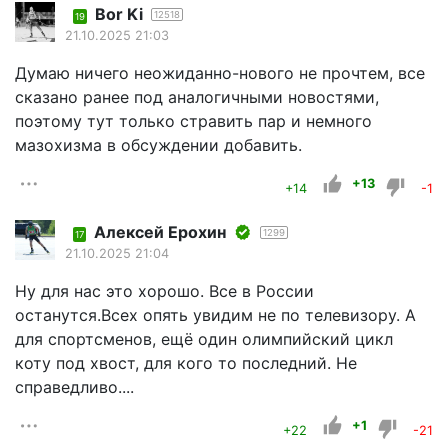
Bor Ki
12518
19
21.10.2025 21:03
Думаю ничего неожиданно-нового не прочтем, все
сказано ранее под аналогичными новостями,
поэтому тут только стравить пар и немного
мазохизма в обсуждении добавить.
+13
+14
-1
Алексей Ерохин
1299
17
21.10.2025 21:04
Ну для нас это хорошо. Все в России
останутся.Всех опять увидим не по телевизору. А
для спортсменов, ещё один олимпийский цикл
коту под хвост, для кого то последний. Не
справедливо....
+1
+22
-21