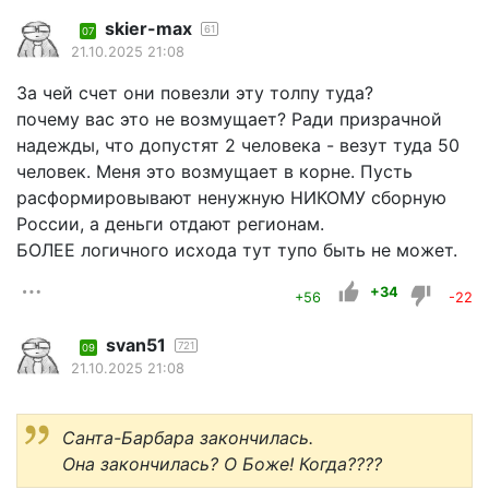
skier-max
61
07
21.10.2025 21:08
За чей счет они повезли эту толпу туда?
почему вас это не возмущает? Ради призрачной
надежды, что допустят 2 человека - везут туда 50
человек. Меня это возмущает в корне. Пусть
расформировывают ненужную НИКОМУ сборную
России, а деньги отдают регионам.
БОЛЕЕ логичного исхода тут тупо быть не может.
+34
+56
-22
svan51
721
09
21.10.2025 21:08
Санта-Барбара закончилась.
Она закончилась? О Боже! Когда????