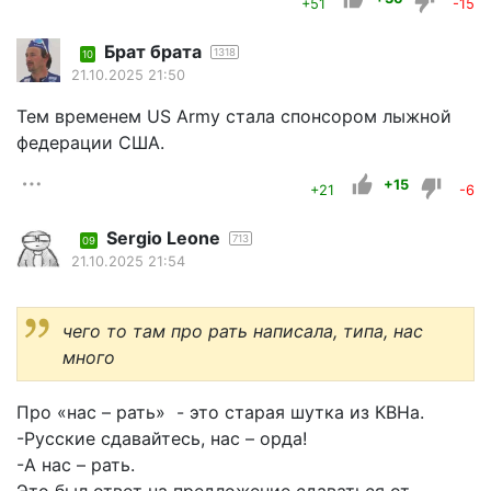
+51
-15
Брат брата
1318
10
21.10.2025 21:50
Тем временем US Army стала спонсором лыжной
федерации США.
+15
+21
-6
Sergio Leone
713
09
21.10.2025 21:54
чего то там про рать написала, типа, нас
много
Про «нас – рать» - это старая шутка из КВНа.
-Русские сдавайтесь, нас – орда!
-А нас – рать.
Это был ответ на предложение сдаваться от