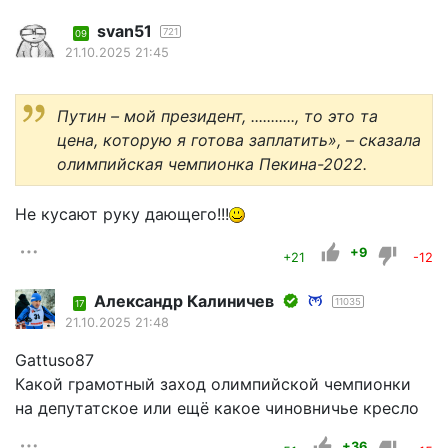
svan51
721
09
21.10.2025 21:45
Путин – мой президент, ..........., то это та
цена, которую я готова заплатить», – сказала
олимпийская чемпионка Пекина-2022.
Не кусают руку дающего!!!
+9
+21
-12
Александр Калиничев
11035
17
21.10.2025 21:48
Gattuso87
Какой грамотный заход олимпийской чемпионки
на депутатское или ещё какое чиновничье кресло
+36