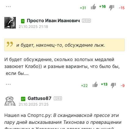
+16
+31
-15
Просто Иван Иванович
2559
11
21.10.2025 21:18
и будет, наконец-то, обсуждение лыж.
И будет обсуждение, сколько золотых медалей
завоюет Клэбо)) и разные варианты, что было бы,
если бы....
+13
+22
-9
Gattuso87
1263
07
21.10.2025 21:25
Нашел на Спортс.ру:
В скандинавской прессе эти
пару дней высказывания Тихонова о превращении