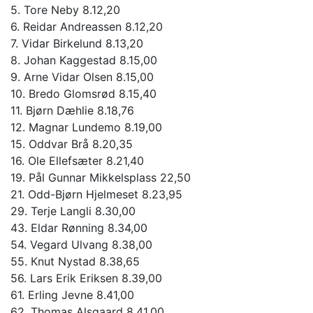
5. Tore Neby 8.12,20
6. Reidar Andreassen 8.12,20
7. Vidar Birkelund 8.13,20
8. Johan Kaggestad 8.15,00
9. Arne Vidar Olsen 8.15,00
10. Bredo Glomsrød 8.15,40
11. Bjørn Dæhlie 8.18,76
12. Magnar Lundemo 8.19,00
15. Oddvar Brå 8.20,35
16. Ole Ellefsæter 8.21,40
19. Pål Gunnar Mikkelsplass 22,50
21. Odd-Bjørn Hjelmeset 8.23,95
29. Terje Langli 8.30,00
43. Eldar Rønning 8.34,00
54. Vegard Ulvang 8.38,00
55. Кnut Nystad 8.38,65
56. Lars Erik Eriksen 8.39,00
61. Erling Jevne 8.41,00
62. Thomas Alsgaard 8.41,00