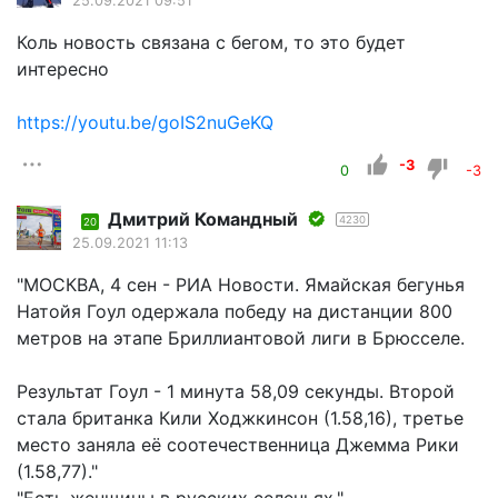
25.09.2021 09:51
Коль новость связана с бегом, то это будет
интересно
https://youtu.be/goIS2nuGeKQ
-3
0
-3
Дмитрий Командный
4230
20
25.09.2021 11:13
"МОСКВА, 4 сен - РИА Новости. Ямайская бегунья
Натойя Гоул одержала победу на дистанции 800
метров на этапе Бриллиантовой лиги в Брюсселе.
Результат Гоул - 1 минута 58,09 секунды. Второй
стала британка Кили Ходжкинсон (1.58,16), третье
место заняла её соотечественница Джемма Рики
(1.58,77)."
"Есть женщины в русских селеньях."