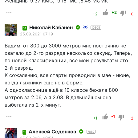
Женщины 9.37 КМС, 9.15 МС ,8.45 МСМК
+2
+2
0
Николай Кабанен
10305
14
25.09.2021 07:19
Вадим, от 800 до 3000 метров мне постоянно не
хватало до 2-го разряда несколько секунд. Теперь,
по новой классификации, все мои результаты это
2-й разряд.
К сожалению, все старты проводили в мае - июне,
когда лыжники ещё не в форме.
А одноклассница ещё в 10 классе бежала 800
метров за 2.06, а я 2.08. В дальнейшем она
выбегала из 2-х минут.
-1
+1
-2
Алексей Седенков
7882
11