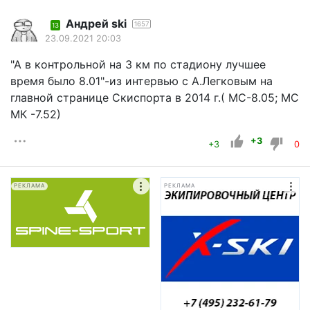
Андрей ski
1657
13
23.09.2021 20:03
"А в контрольной на 3 км по стадиону лучшее
время было 8.01"-из интервью с А.Легковым на
главной странице Скиспорта в 2014 г.( МС-8.05; МС
МК -7.52)
+3
+3
0
РЕКЛАМА
РЕКЛАМА