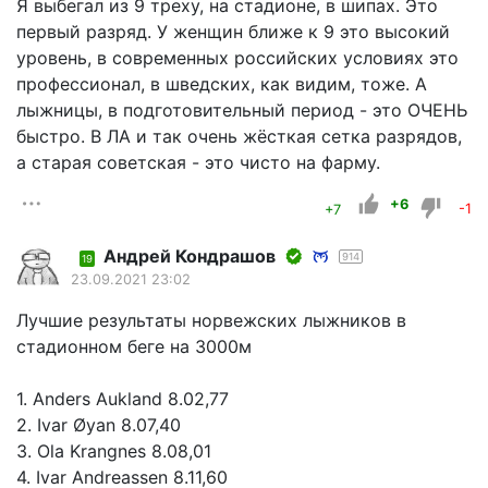
Я выбегал из 9 треху, на стадионе, в шипах. Это
первый разряд. У женщин ближе к 9 это высокий
уровень, в современных российских условиях это
профессионал, в шведских, как видим, тоже. А
лыжницы, в подготовительный период - это ОЧЕНЬ
быстро. В ЛА и так очень жёсткая сетка разрядов,
а старая советская - это чисто на фарму.
+6
+7
-1
Андрей Кондрашов
914
19
23.09.2021 23:02
Лучшие результаты норвежских лыжников в
стадионном беге на 3000м
1. Anders Aukland 8.02,77
2. Ivar Øyan 8.07,40
3. Ola Krangnes 8.08,01
4. Ivar Andreassen 8.11,60