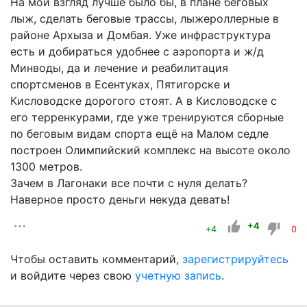
На мой взгляд лучше было бы, в плане беговых
лыж, сделать беговые трассы, лыжероллерные в
районе Архыза и Домбая. Уже инфраструктура
есть и добираться удобнее с аэропорта и ж/д
Минводы, да и лечение и реабилитация
спортсменов в Есентуках, Пятигорске и
Кисловодске дорогого стоят. А в Кисловодске с
его терренкурами, где уже тренируются сборные
по беговым видам спорта ещё на Малом седле
построен Олимпийский комплекс на высоте около
1300 метров.
Зачем в Лагонаки все почти с нуля делать?
Наверное просто деньги некуда девать!
+4
+4
0
Чтобы оставить комментарий,
зарегистрируйтесь
и войдите через свою
учетную запись
.