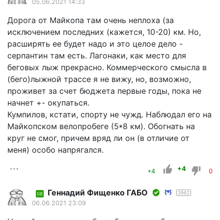
05.06.2021 14:33
Дорога от Майкопа там очень неплоха (за
исключением последних (кажется, 10-20) км. Но,
расширять ее будет надо и это целое дело -
серпантин там есть. Лагонаки, как место для
беговых лыж прекрасно. Коммерческого смысла в
(бего)лыжной трассе я не вижу, но, возможно,
проживет за счет бюджета первые годы, пока не
начнет +- окупаться.
Кумпилов, кстати, спорту не чужд. Наблюдал его на
Майкопском велопробеге (5*8 км). Обогнать на
круг не смог, причем вряд ли он (в отличие от
меня) особо напрягался.
+4
+4
0
Геннадий Фищенко ГАБО
3962
08
06.06.2021 23:09