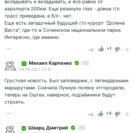
вкладывать и вкладывать, и всё равно от
аэропорта 200км. Еще резануло глаз - длина г/л
трасс приведена, а б/л - нет.
Еще есть загадочный будущий г/л курорт "Долина
Васта", где-то в Сочинском национальном парке.
Интересно, где именно.
+1
+2
-1
Михаил Карпенко
418
20
04.06.2021 23:41
Грустная новость. Был заповедник, с легендарными
маршрутами. Сначала Лунную поляну отгородили,
теперь на Оштен, наверное, подъёмники будут
строить.
+3
+4
-1
Шварц Дмитрий
795
16