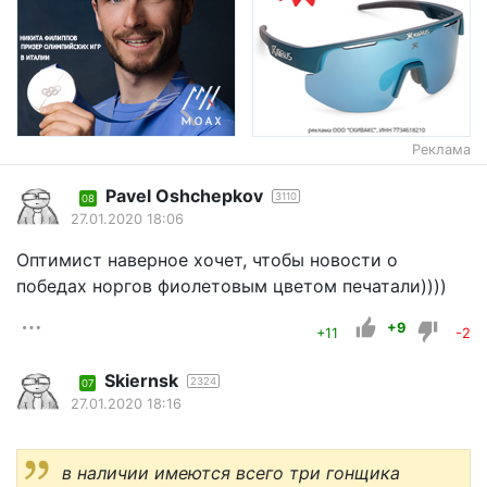
Реклама
Pavel Oshchepkov
3110
08
27.01.2020 18:06
Оптимист наверное хочет, чтобы новости о
победах норгов фиолетовым цветом печатали))))
+9
+11
-2
Skiernsk
2324
07
27.01.2020 18:16
в наличии имеются всего три гонщика