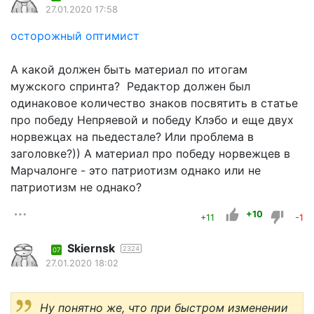
27.01.2020 17:58
осторожный оптимист
А какой должен быть материал по итогам
мужского спринта? Редактор должен был
одинаковое количество знаков посвятить в статье
про победу Непряевой и победу Клэбо и еще двух
норвежцах на пьедестале? Или проблема в
заголовке?)) А материал про победу норвежцев в
Марчалонге - это патриотизм однако или не
патриотизм не однако?
+10
+11
-1
Skiernsk
2324
07
27.01.2020 18:02
Ну понятно же, что при быстром изменении