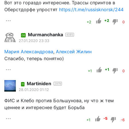
Вот это гораздо интереснее. Трассы спринтов в
Оберстдорфе упростят
https://t.me/russisknorsk/244
+2
+2
0
Murmanchanka
4085
08
27.01.2020 23:33
Мария Александрова
,
Алексей Жилин
Спасибо, теперь понятно)
+1
+1
0
Martiniden
2979
11
28.01.2020 01:12
ФИС и Клебо против Большунова, ну что ж тем
ценнее и интереснее будет Борьба
-5
+1
-6