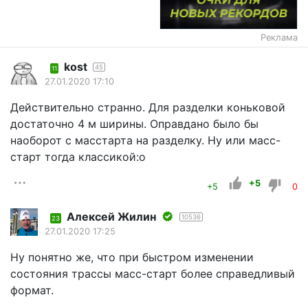
Реклама
kost
45
11
27.01.2020 17:10
Действительно странно. Для разделки коньковой
достаточно 4 м ширины. Оправдано было бы
наоборот с масстарта на разделку. Ну или масс-
старт тогда классикой:o
+5
+5
0
Алексей Жилин
10536
23
27.01.2020 17:25
Ну понятно же, что при быстром изменении
состояния трассы масс-старт более справедливый
формат.