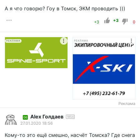
А я что говорю? Гоу в Томск, ЭКМ проводить )))
+3
+3
0
РЕКЛАМА
РЕКЛАМА
Реклама
Alex Голдаев
1854
06
27.01.2020 18:56
Кому-то это ещё смешно, насчёт Томска? Где снега