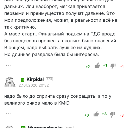
дальних. Или наоборот, мягкая прикатается
первыми и преимущество получат дальние. Это
мои предположения, может, в реальности всё не
так критично.
А масс-старт.. Финальный подъем на ТДС вроде
без эксцессов прошел, а сколько было опасений.
В общем, надо выбрать лучшее из худших.
Но длинная разделка была бы интересна.
+1
+2
-1
Kirpidal
268
11
27.01.2020 20:32
надо было до спринта сразу сокращать, а то у
великого очков мало в КМ:D
+3
+6
-3
Murmanchanka
4085