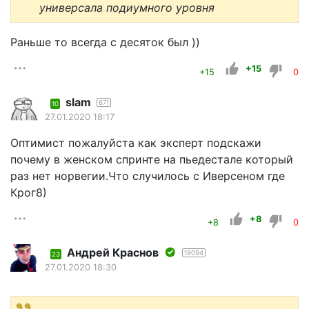
универсала подиумного уровня
Раньше то всегда с десяток был ))
+15
+15
0
slam
671
10
27.01.2020 18:17
Оптимист пожалуйста как эксперт подскажи
почему в женском спринте на пьедестале который
раз нет норвегии.Что случилось с Иверсеном где
Крог8)
+8
+8
0
Андрей Краснов
19094
23
27.01.2020 18:30