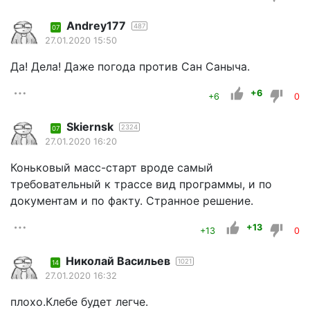
Andrey177
487
07
27.01.2020 15:50
Да! Дела! Даже погода против Сан Саныча.
+6
+6
0
Skiernsk
2324
07
27.01.2020 16:20
Коньковый масс-старт вроде самый
требовательный к трассе вид программы, и по
документам и по факту. Странное решение.
+13
+13
0
Николай Васильев
1021
14
27.01.2020 16:32
плохо.Клебе будет легче.