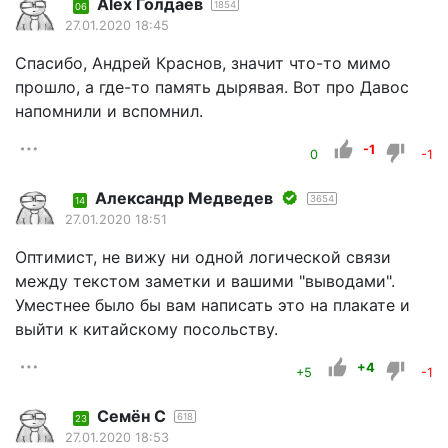
Alex Голдаев
1854
06
27.01.2020 18:45
Спасибо, Андрей Краснов, значит что-то мимо
прошло, а где-то память дырявая. Вот про Давос
напомнили и вспомнил.
-1
0
-1
Александр Медведев
3654
14
27.01.2020 18:51
Оптимист, не вижу ни одной логической связи
между текстом заметки и вашими "выводами".
Уместнее было бы вам написать это на плакате и
выйти к китайскому посольству.
+4
+5
-1
Семён С
618
23
27.01.2020 18:53