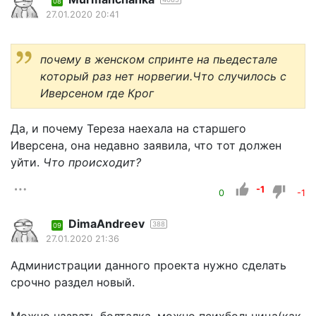
08
27.01.2020 20:41
почему в женском спринте на пьедестале
который раз нет норвегии.Что случилось с
Иверсеном где Крог
Да, и почему Тереза наехала на старшего
Иверсена, она недавно заявила, что тот должен
уйти.
Что происходит?
-1
0
-1
DimaAndreev
388
09
27.01.2020 21:36
Администрации данного проекта нужно сделать
срочно раздел новый.
Можно назвать болталка, можно психбольница(как