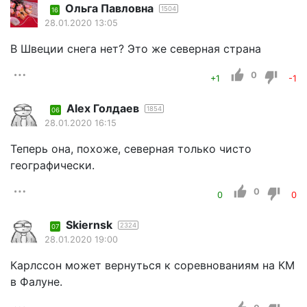
Ольга Павловна
1504
16
28.01.2020 13:05
В Швеции снега нет? Это же северная страна
0
+1
-1
Alex Голдаев
1854
06
28.01.2020 16:15
Теперь она, похоже, северная только чисто
географически.
0
0
0
Skiernsk
2324
07
28.01.2020 19:00
Карлссон может вернуться к соревнованиям на КМ
в Фалуне.