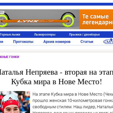
АМА
Горные лыжи
Лыжероллеры
Прыжки / двоеборье
ии
Протоколы
Архив номеров
Статьи
ЖНЫЕ ГОНКИ
аталья Непряева - вторая на эта
Кубка мира в Нове Место!
На этапе Кубка мира в Нове Место (Чех
прошло женская 10-километровая гонк
свободным стилем. Наш лидер, Наталь
Непряева, всю гонку провела на третье