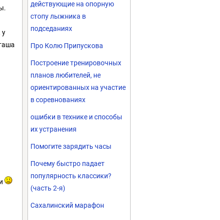
действующие на опорную
ы.
стопу лыжника в
подседаниях
 у
аташа
Про Колю Припускова
Построение тренировочных
планов любителей, не
ориентированных на участие
в соревнованиях
ошибки в технике и способы
их устранения
Помогите зарядить часы
Почему быстро падает
популярность классики?
ли
(часть 2-я)
Сахалинский марафон