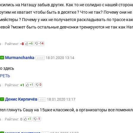
сились на Натащу забыв других. Как то не солидно с нашей сторон
ругим не хватает чтобы быть в десятке ? Что не так? Почему они не
мейстеры ? Почему у них не получается раскладывать по трассе как
евой ?может быть остальные девчонки тренируются не так как Н
-8
+6
-14
а
Рейтинг:
Murmanchanka
18.01.2020 13:14
08
4085
о здесь
РЕТЬ
+1
+1
0
а
Рейтинг:
Денис Кирпичёв
18.01.2020 13:17
17
480
отел глянуть Сашу на 15шке классикой, а организаторы все поменя
0
+1
-1
а
Рейтинг: