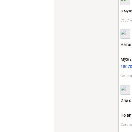
а муж
Ссылк
Наташ
Мужы
18070
Ссылк
Или с
По вп
Ссылк