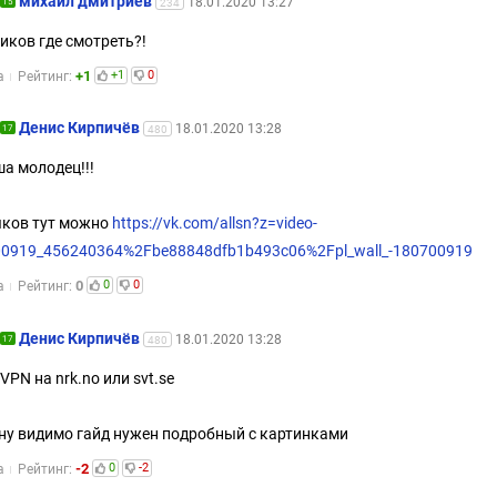
михаил дмитриев
18.01.2020 13:27
15
234
иков где смотреть?!
+1
+1
0
а
Рейтинг:
Денис Кирпичёв
18.01.2020 13:28
17
480
а молодец!!!
ков тут можно
https://vk.com/allsn?z=video-
0919_456240364%2Fbe88848dfb1b493c06%2Fpl_wall_-180700919
0
0
0
а
Рейтинг:
Денис Кирпичёв
18.01.2020 13:28
17
480
 VPN на nrk.no или svt.se
ну видимо гайд нужен подробный с картинками
-2
0
-2
а
Рейтинг: