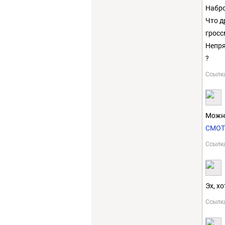
Набро
Что д
гросс
Непря
?
Ссылк
Можн
СМОТ
Ссылк
Эх, х
Ссылк