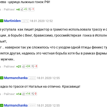
ева - царица лыжных гонок РФ!
+4
+5
-1
а
Рейтинг:
Martiniden
18.01.2020 12:52
11
2979
е уступала как пишет редактор а грамотно использовала трассу и 
ции , в борьбе с Венг, брависсимо, гроссмейстеркая гонка в Испол
ьи!!,
г .. наверное так уж сложилось что с уходом одной птицы феникс т
яется другая, надеюсь это честная борьба хотя бы в рамках фармы
 мужчин..
+21
+24
-3
а
Рейтинг:
Murmanchanka
18.01.2020 12:55
08
4085
адка по трассе от Натальи на отлично. Красавица!
+14
+14
0
а
Рейтинг:
Murmanchanka
18.01.2020 12:55
08
4085