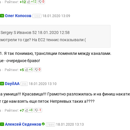
+12
+12
0
а
Рейтинг:
Олег Копосов
18.01.2020 13:09
16
1202
 Sergey S Иванов 52 18.01.2020 12:58
смотрели то где? На ЕС2 теннис показывали (
1. Я так понимаю, трансляции поменяли между каналами.
е - очередное браво!
+5
+5
0
а
Рейтинг:
DayilAA
18.01.2020 13:10
08
296
а умница!!! Красавица!!! Грамотно разложилась и на финиш накатил
т где нам взять еще пяток Непряевых таких а????
+7
+8
-1
а
Рейтинг:
Алексей Седенков
18.01.2020 13:13
11
7889