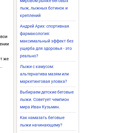
мировом рынке беговых
лыж, лыжных ботинок и
креплений
Андрей Арих: спортивная
фармакология:
свои
максимальный эффект без
нении
ущерба для здоровья - это
реально?
ут же
..
Лыжи с камусом:
альтернатива мазям или
маркетинговая уловка?
Выбираем детские беговые
лыжи. Советует чемпион
мира Иван Кузьмин.
Как намазать беговые
лыжи начинающему?