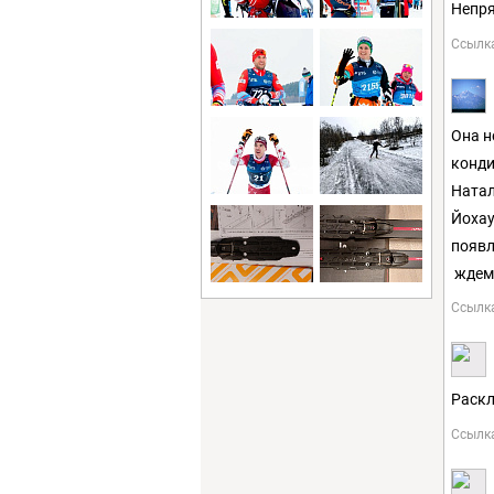
Непря
Ссылк
Она н
конди
Натал
Йохау
появл
ждем
Ссылк
Раскл
Ссылк