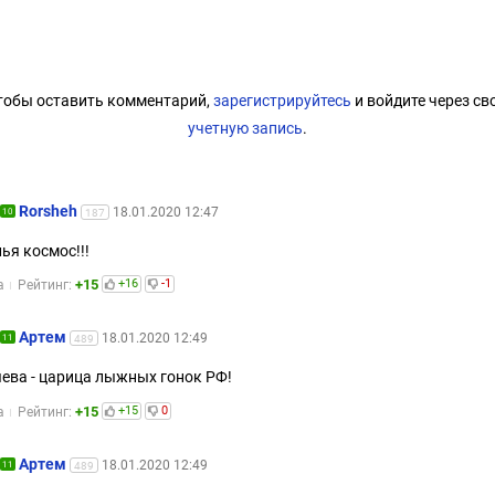
тобы оставить комментарий,
зарегистрируйтесь
и войдите через св
учетную запись
.
Rorsheh
18.01.2020 12:47
10
187
ья космос!!!
+15
+16
-1
а
Рейтинг:
Артем
18.01.2020 12:49
11
489
ева - царица лыжных гонок РФ!
+15
+15
0
а
Рейтинг:
Артем
18.01.2020 12:49
11
489