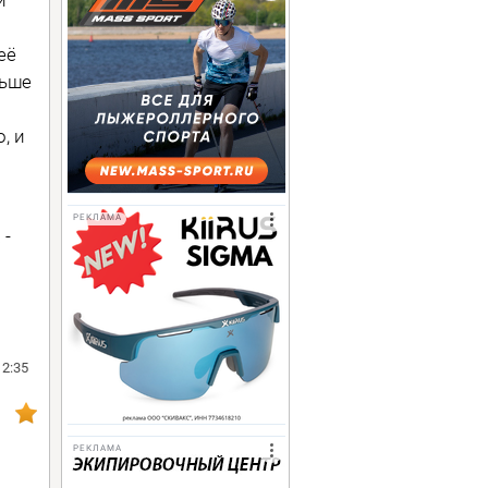
её
льше
, и
РЕКЛАМА
 -
12:35
РЕКЛАМА