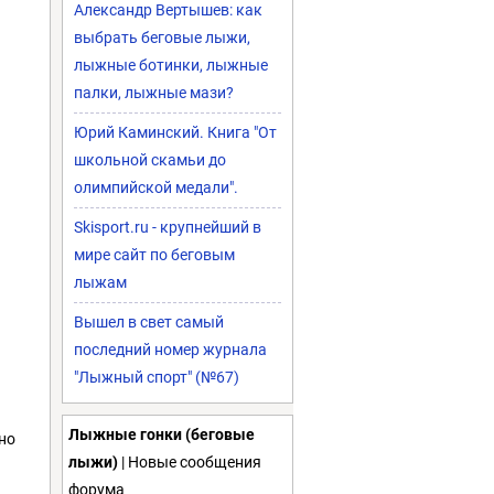
Александр Вертышев: как
выбрать беговые лыжи,
лыжные ботинки, лыжные
палки, лыжные мази?
Юрий Каминский. Книга "От
школьной скамьи до
олимпийской медали".
Skisport.ru - крупнейший в
мире сайт по беговым
лыжам
Вышел в свет самый
последний номер журнала
"Лыжный спорт" (№67)
Лыжные гонки (беговые
но
лыжи)
| Новые сообщения
форума