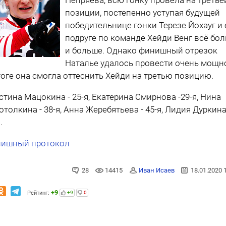
позиции, постепенно уступая будущей
победительнице гонки Терезе Йохауг и 
подруге по команде Хейди Венг всё бо
и больше. Однако финишный отрезок
Наталье удалось провести очень мощно
тоге она смогла оттеснить Хейди на третью позицию.
стина Мацокина - 25-я, Екатерина Смирнова -29-я, Нина
отолкина - 38-я, Анна Жеребятьева - 45-я, Лидия Дуркина
я.
ишный протокол
28
14415
Иван Исаев
18.01.2020 
+9
Рейтинг:
+9
0