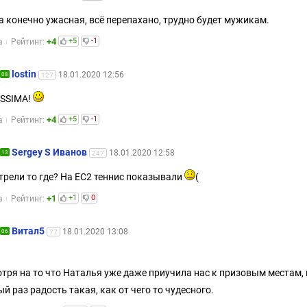
а конечно ужасная, всё перепахано, трудно будет мужикам.
+4
+5
-1
а
Рейтинг:
lostin
18.01.2020 12:56
08
127
ISSIMA!
+4
+5
-1
а
Рейтинг:
Sergey S Иванов
18.01.2020 12:58
13
247
трели то где? На ЕС2 теннис показывали
(
+1
+1
0
а
Рейтинг:
Витал5
18.01.2020 13:08
06
77
тря на то что Наталья уже даже приучила нас к призовым местам, 
й раз радость такая, как от чего то чудесного.