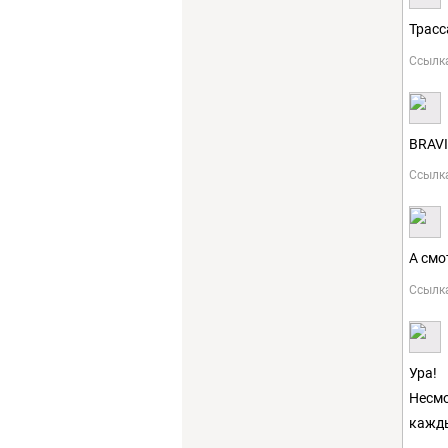
Трасс
Ссылк
BRAV
Ссылк
А смо
Ссылк
Ура!
Несмо
кажды