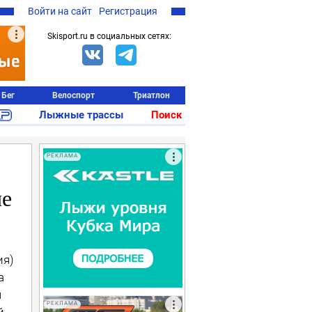
Войти на сайт
Регистрация
Skisport.ru в социальных сетях:
Бег
Велоспорт
Триатлон
Лыжные трассы
Поиск
РЕКЛАМА
пе
ия)
а
я
РЕКЛАМА
й