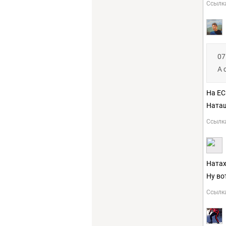
Ссылк
07
А 
На ЕС
Наташ
Ссылк
Натах
Ну во
Ссылк