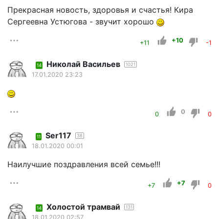
Прекрасная новость, здоровья и счастья! Кира
Сергеевна Устюгова - звучит хорошо
+10
+11
-1
Николай Васильев
1021
14
17.01.2020 23:23
0
0
0
Ser117
38
11
18.01.2020 00:01
Наилучшие поздравления всей семье!!!
+7
+7
0
Холостой трамвай
131
14
18.01.2020 02:57