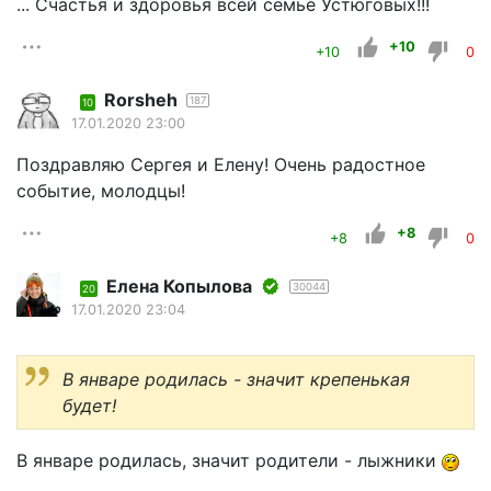
... Счастья и здоровья всей семье Устюговых!!!
+10
+10
0
Rorsheh
187
10
17.01.2020 23:00
Поздравляю Сергея и Елену! Очень радостное
событие, молодцы!
+8
+8
0
Елена Копылова
30044
20
17.01.2020 23:04
В январе родилась - значит крепенькая
будет!
В январе родилась, значит родители - лыжники