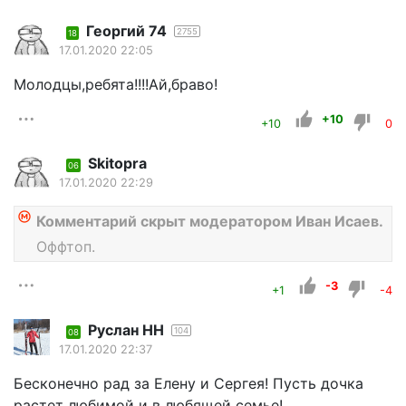
Георгий 74
2755
18
17.01.2020 22:05
Молодцы,ребята!!!!Ай,браво!
+10
+10
0
Skitopra
06
17.01.2020 22:29
Комментарий скрыт модератором Иван Исаев.
Оффтоп.
-3
+1
-4
Руслан НН
104
08
17.01.2020 22:37
Бесконечно рад за Елену и Сергея! Пусть дочка
растет любимой и в любящей семье!