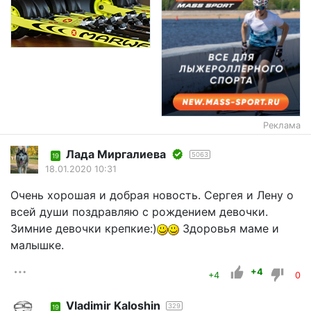
Реклама
Лада Миргалиева
5063
19
18.01.2020 10:31
Очень хорошая и добрая новость. Сергея и Лену о
всей души поздравляю с рождением девочки.
Зимние девочки крепкие:)
Здоровья маме и
малышке.
+4
+4
0
Vladimir Kaloshin
329
19