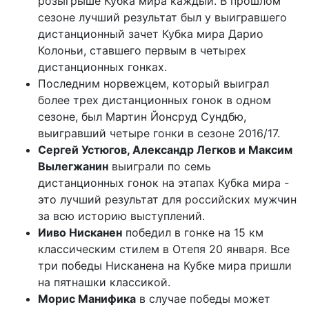
розыгрыше Кубка мира каждый. В прошлом
сезоне лучший результат был у выигравшего
дистанционный зачет Кубка мира Дарио
Колоньи, ставшего первым в четырех
дистанционных гонках.
Последним норвежцем, который выиграл
более трех дистанционных гонок в одном
сезоне, был Мартин Йонсруд Сундбю,
выигравший четыре гонки в сезоне 2016/17.
Сергей Устюгов, Александр Легков и Максим
Вылегжанин
выиграли по семь
дистанционных гонок на этапах Кубка мира -
это лучший результат для российских мужчин
за всю историю выступлений.
Ииво Нисканен
победил в гонке на 15 км
классическим стилем в Отепя 20 января. Все
три победы Нисканена на Кубке мира пришли
на пятнашки классикой.
Морис Манифика
в случае победы может