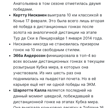
Анатольевна в том сезоне отметилась двумя
победами.
Кертту Нисканен
выиграла 10 км классикой в
Конье 17 февраля. Это была всего лишь вторая
её победа в дистанционных гонках после
золота на аналогичной дистанции на этапе
Тур де Ски в Ленцерхайде 1 января 2014 года.
Нисканен никогда не становилась призером
гонок на 10 км свободным стилем.
Эбба Андерссон
финишировала в топ-4 во
всех восьми дистанционных гонках в текущем
розыгрыше Кубка мира, в которых она
участвовала. Из них шесть раз она
поднималась на пьедестал почета. Но в её
карьере ещё нет ни одной победы на ЭКМ.
Шарлотте Калла
является последней на
данный момент шведкой, побеждавшей в
дистанционной гонке на этапах Кубка мира.
Она выиграла коньковую десятку в Тоблахе 16