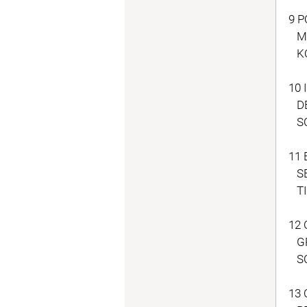
9 P
MA
KO
10 
DEB
SC
11 
SE
TI
12 
GR
SC
13 