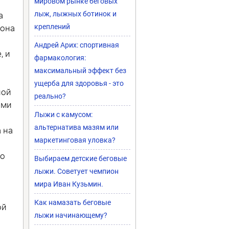
мировом рынке беговых
лыж, лыжных ботинок и
а
креплений
 она
Андрей Арих: спортивная
, и
фармакология:
максимальный эффект без
ущерба для здоровья - это
ной
реально?
ами
Лыжи с камусом:
альтернатива мазям или
 на
маркетинговая уловка?
го
Выбираем детские беговые
лыжи. Советует чемпион
мира Иван Кузьмин.
Как намазать беговые
ой
лыжи начинающему?