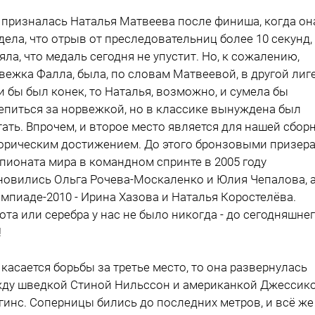
 призналась Наталья Матвеева после финиша, когда он
дела, что отрыв от преследовательниц более 10 секунд,
яла, что медаль сегодня не упустит. Но, к сожалению,
вежка Фалла, была, по словам Матвеевой, в другой лиге
и бы был конек, то Наталья, возможно, и сумела бы
епиться за норвежкой, но в классике вынуждена был
тать. Впрочем, и второе место является для нашей сбор
орическим достижением. До этого бронзовыми призер
пионата мира в командном спринте в 2005 году
новились Ольга Рочева-Москаленко и Юлия Чепалова, а
мпиаде-2010 - Ирина Хазова и Наталья Коростелёва.
ота или серебра у нас не было никогда - до сегодняшне
!
 касается борьбы за третье место, то она развернулась
ду шведкой Стиной Нильссон и американкой Джессик
гинс. Соперницы бились до последних метров, и всё же