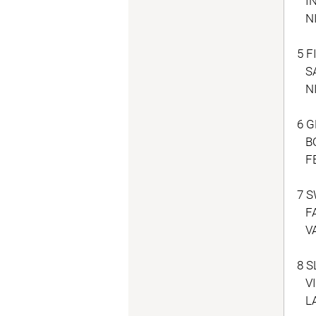
IN
NI
5 F
SAA
NI
6 G
BO
FE
7 S
FA
VAN
8 S
VI
LA