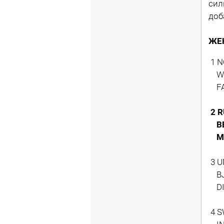
сил
доб
ЖЕ
1 N
WE
FAL
2 
BE
MA
3 U
BJ
DI
4 S