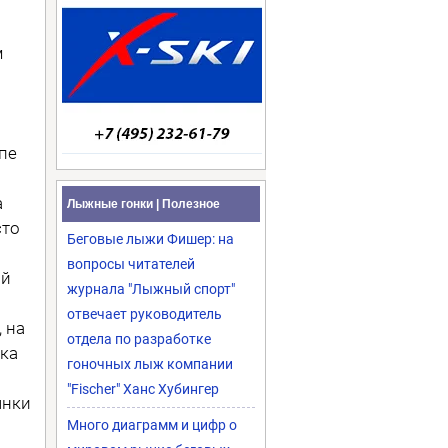
м
пе
а
Лыжные гонки | Полезное
сто
Беговые лыжи Фишер: на
вопросы читателей
ой
журнала "Лыжный спорт"
отвечает руководитель
 на
отдела по разработке
дка
гоночных лыж компании
"Fischer" Ханс Хубингер
янки
Много диаграмм и цифр о