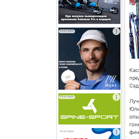
РЕКЛАМА
Кас
пре
Сэд
РЕКЛАМА
Луч
Юли
опы
гон
фин
РЕКЛАМА