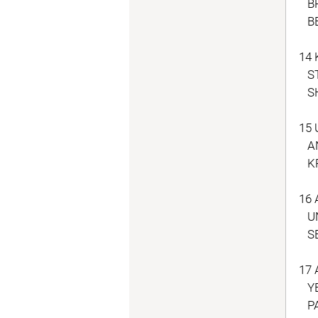
BR
BE
14 
ST
SH
15 
AN
KR
16 
UN
SE
17 
YE
PAU