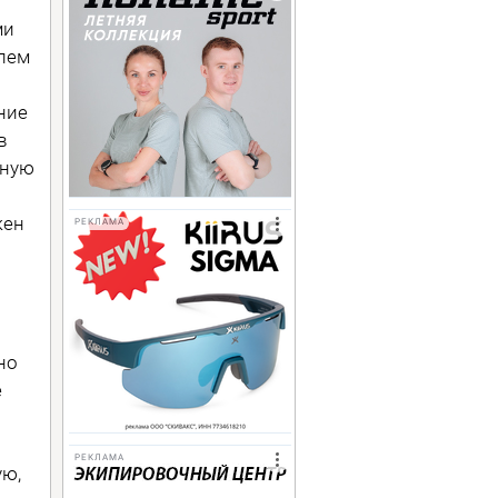
ми
лем
ние
в
шную
кен
РЕКЛАМА
но
е
РЕКЛАМА
ую,