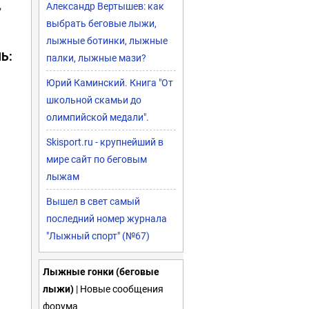
,
Александр Вертышев: как
выбрать беговые лыжи,
лыжные ботинки, лыжные
Ь:
палки, лыжные мази?
Юрий Каминский. Книга "От
школьной скамьи до
олимпийской медали".
Skisport.ru - крупнейший в
мире сайт по беговым
лыжам
Вышел в свет самый
последний номер журнала
"Лыжный спорт" (№67)
Лыжные гонки (беговые
лыжи)
| Новые сообщения
форума