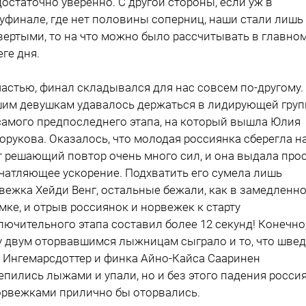
достаточно уверенно. С другой стороны, если уж в
уфинале, где нет половины соперниц, наши стали лишь
вертыми, то на что можно было рассчитывать в главно
еге дня.
частью, финал складывался для нас совсем по-другому.
им девушкам удавалось держаться в лидирующей груп
самого предпоследнего этапа, на который вышла Юлия
орукова. Оказалось, что молодая россиянка сберегла н
т решающий повтор очень много сил, и она выдала про
чатляющее ускорение. Подхватить его сумела лишь
вежка Хейди Венг, остальные бежали, как в замедленн
мке, и отрыв россиянок и норвежек к старту
лючительного этапа составил более 12 секунд! Конечно,
у двум оторвавшимся лыжницам сыграло и то, что шве
 Ингемарсдоттер и финка Айно-Кайса Сааринен
епились лыжами и упали, но и без этого падения росси
орвежками прилично бы оторвались.