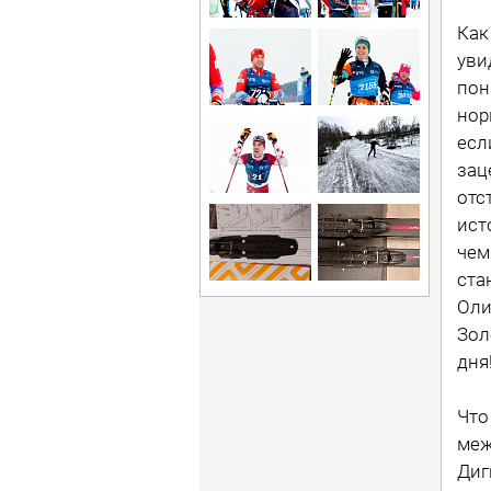
Как
уви
пон
нор
есл
зац
отс
ист
чем
ста
Оли
Зол
дня
Что
меж
Диг