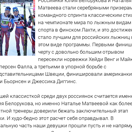
Россиянки Юлия Белорукова и Наталья
Матвеева стали серебряными призера
командного спринта классическим сти
на чемпионате мира по лыжным видам
спорта в финском Лахти, и это достиже
стало лучшим для российских лыжниц 
этом виде программы. Первыми фини
черту с довольно большим отрывом
пересекли норвежки Хейди Венг и Май
персен Фалла, а третьими в упорной борьбе с
дставительницами Швеции, финишировали американки
и Бьорнсен и Джессика Диггинс.
шей классисткой среди двух россиянок считается имен
я Белорукова, но именно Наталье Матвеевой как боле
тной тренеры доверили бежать заключительный этап
ки. И худо-бедно этот расчет себя оправдывал. В
альную часть наши девушки прошли пусть и не напрям