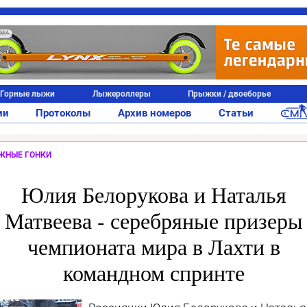
АМА
Горные лыжи
Лыжероллеры
Прыжки / двоеборье
ии
Протоколы
Архив номеров
Статьи
ЖНЫЕ ГОНКИ
Юлия Белорукова и Наталья
Матвеева - серебряные призеры
чемпионата мира в Лахти в
командном спринте