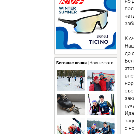
но 
пол
чет
заб
К с
Наш
до 
Бел
Беговые лыжи
| Новые фото
это
впе
нор
съе
зак
рук
Ида
зац
с н