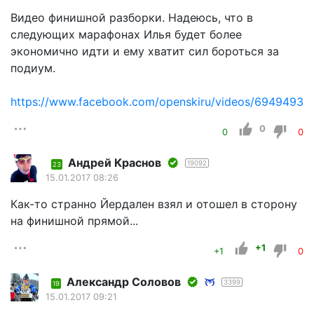
Видео финишной разборки. Надеюсь, что в
следующих марафонах Илья будет более
экономично идти и ему хватит сил бороться за
подиум.
https://www.facebook.com/openskiru/videos/69494931
0
0
0
Андрей Краснов
19092
23
15.01.2017 08:26
Как-то странно Йердален взял и отошел в сторону
на финишной прямой...
+1
+1
0
Александр Соловов
3399
19
15.01.2017 09:21