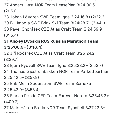
27 Anders Høst NOR Team LeasePlan 3:24:00.5+
(2:16.0)
28 Johan Lövgren SWE Team Igne 3:24:16.8+(2:32.3)
29 Bill Impola SWE Brink Ski Team 3:24:28.7+(2:44.1)
30 Pavel Ondrášek CZE Atlas Craft Team 3:24:59.9+
(3:15.4)
31 Alexey Dvoskin RUS Russian Marathon Team
3:25:00.9+(3:16.4)
32 Jiří Ročárek CZE Atlas Craft Team 3:25:24.2+
(3:39.7)
33 Björn Rydvall SWE Team Igne 3:25:38.2+(3:53.7)
34 Thomas Gjestrumbakken NOR Team Parkettpartner
3:25:42.5+(3:57.9)
35 Erik Melin Söderström SWE Team Serneke
3:25:42.9+(3:58.4)
36 Florian Rohde GER Team Forever Nordic 3:25:45.2+
(4:00.7)
37 Mats Håkon Breda NOR Team Synnfjell 3:27:22.3+