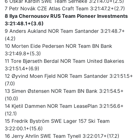
6 Oskar Kardin SWE Team Serneke 3:21:47.0+(2.5)
7 Petr Novák CZE Atlas Craft Team 3:21:47.2+(2.7)
8 Ilya Chernousov RUS Team Pioneer Investments
3:21:48.1+(3.6)
9 Anders Aukland NOR Team Santander 3:21:48.7+
(4.2)
10 Morten Eide Pedersen NOR Team BN Bank
3:21:49.8+(5.3)
11 Tore Bjørseth Berdal NOR Team United Bakeries
3:21:51.4+(6.9)
12 Øyvind Moen Fjeld NOR Team Santander 3:21:51.5+
(7.0)
13 Simen Østensen NOR Team BN Bank 3:21:54.5+
(10.0)
14 Kjetil Dammen NOR Team LeasePlan 3:21:56.6+
(12.1)
15 Fredrik Byström SWE Lager 157 Ski Team
3:22:00.1+(15.6)
16 Jerry Ahrlin SWE Team Tynell 3:22:01.7+(17.2)