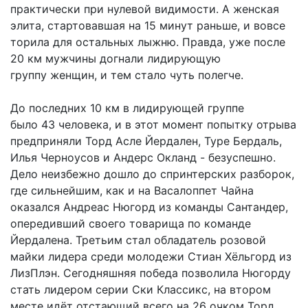
практически при нулевой видимости. А женская
элита, стартовавшая на 15 минут раньше, и вовсе
торила для остальных лыжню. Правда, уже после
20 км мужчины догнали лидирующую
группу женщин, и тем стало чуть полегче.
До последних 10 км в лидирующей группе
было 43 человека, и в этот момент попытку отрыва
предприняли Торд Асле Йердален, Туре Бердаль,
Илья Черноусов и Андерс Окланд - безуспешно.
Дело неизбежно дошло до спринтерских разборок,
где сильнейшим, как и на Васалоппет Чайна
оказался Андреас Нюгорд из команды Сантандер,
опередивший своего товарища по команде
Йердалена. Третьим стал обладатель розовой
майки лидера среди молодежи Стиан Хёльгорд из
ЛизПлэн. Сегодняшняя победа позволила Нюгорду
стать лидером серии Ски Классикс, на втором
месте идёт отстающий всего на 26 очком Торд