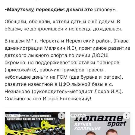
-Минуточку, переводим: деньги это
«money».
Обещали, обещали, хотели дать и ещё дадим. В
общем, не допросишься и не всегда дождёшься.
В нашем МР г. Нерехта и Нерехтский район, (Глава
администрации Малякин И.Е), позитивное развитие
детского лыжного спорта по линии ДЮСШ
скромно, но поддерживается: ставки тренеров
(приезжайте), рабочих-грумеров трассы,
небольшие деньги на ГСМ (два бурана и ратрак),
развитие известной в ЦФО лыжной базы в с.
Незнаново (руководитель-методист Лохов И.А.).
Спасибо за это Игорю Евгеньевичу!
РЕКЛАМА
РЕКЛАМА