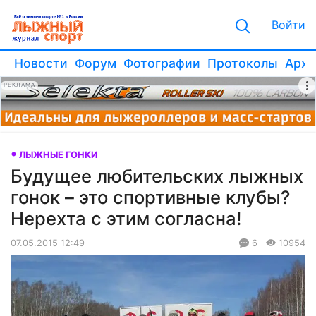
Войти
Новости
Форум
Фотографии
Протоколы
Архи
РЕКЛАМА
ЛЫЖНЫЕ ГОНКИ
Будущее любительских лыжных
гонок – это спортивные клубы?
Нерехта с этим согласна!
07.05.2015 12:49
6
10954