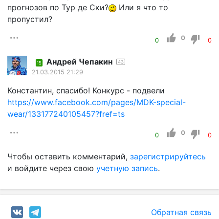
прогнозов по Тур де Ски?
Или я что то
пропустил?
0
0
0
Андрей Чепакин
43
15
21.03.2015 21:29
Константин, спасибо! Конкурс - подвели
https://www.facebook.com/pages/MDK-special-
wear/133177240105457?fref=ts
0
0
0
Чтобы оставить комментарий,
зарегистрируйтесь
и войдите через свою
учетную запись
.
Обратная связь