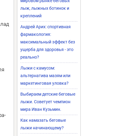
мировом рынке беговых
лыж, лыжных ботинок и
креплений
клад
Андрей Арих: спортивная
фармакология:
максимальный эффект без
ущерба для здоровья - это
реально?
Лыжи с камусом:
ля
альтернатива мазям или
маркетинговая уловка?
Выбираем детские беговые
лыжи. Советует чемпион
мира Иван Кузьмин.
фа-
Как намазать беговые
лыжи начинающему?
й