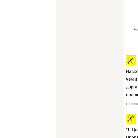
Ч
Наско
чём и
дорог
полож
Ссылк
"1. Ц
Пропа