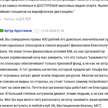
о из самых полезных и ДОСТУПНЫХ массовых видов спорта. Выяв
ейших гонщиков на марафонских дистанциях."
0
0
0
а
Рейтинг:
Артур Арустамов
12.03.2008 01:35
22
1360
ей, Вы совершенно правы 400 рублей это довольно значительная 
ичие серьезных спонсоров в списке внушает финансовое благополу
она. Не знаю точно финансовые условия БМ, но как организатор
льких соревнований хочу вас заверить, что это только "кажимость"
ло спонсоры обеспечивают только призовой фонд, а не как не зат
ревнования. А тот уровень качества, который предлагает Альфа-Би
ет огромных затрат денег и/или людских ресурсов. Многие затраты
я совсем не видны со стороны, но стоит только самому попробоват
стает на свои места. Почти все организаторы работают не благодар
ки. В большей степени энтузиазм движет этими людьми, а не как не
а. Мог бы еще много чего рассказать не хочу занимать ваше время
а можно вступить в любой клуб АБ, Мытищинские бизоны, МСТ,