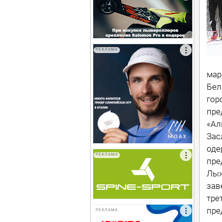
РЕКЛАМА
мар
Бел
гор
пре
«Ал
Зас
од
РЕКЛАМА
пре
Лыж
за
тре
пре
РЕКЛАМА