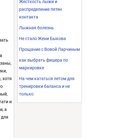
Жесткость лыжи и
распределение пятен
контакта
Лыжная болезнь
Не стало Жени Быкова
зать
Прощание с Вовой Ларчиным
а
как выбрать фишера по
езаны,
маркировке
ики,
, хотя
На чем кататься летом для
то
тренировки баланса и не
ный,
только
тати и
м, а
 для