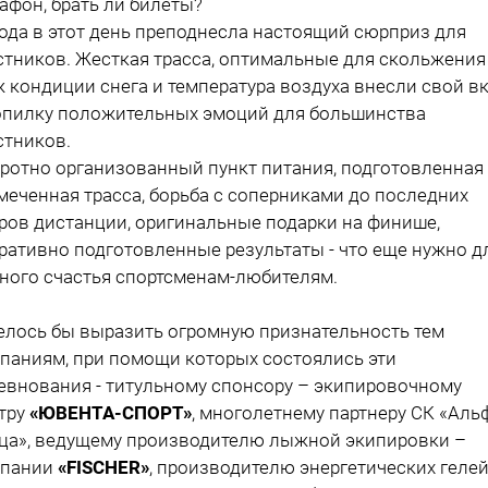
афон, брать ли билеты?
ода в этот день преподнесла настоящий сюрприз для
стников. Жесткая трасса, оптимальные для скольжения
 кондиции снега и температура воздуха внесли свой в
опилку положительных эмоций для большинства
стников.
ротно организованный пункт питания, подготовленная
меченная трасса, борьба с соперниками до последних
ров дистанции, оригинальные подарки на финише,
ративно подготовленные результаты - что еще нужно д
ного счастья спортсменам-любителям.
елось бы выразить огромную признательность тем
паниям, при помощи которых состоялись эти
евнования - титульному спонсору – экипировочному
тру
«ЮВЕНТА-СПОРТ»
, многолетнему партнеру СК «Аль
ца», ведущему производителю лыжной экипировки –
мпании
«FISCHER»
, производителю энергетических геле