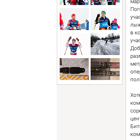
мар
Пог
уча
лыж
в к
уча
Доб
раз
мет
опе
пол
Хот
ком
сор
цен
Бит
ко