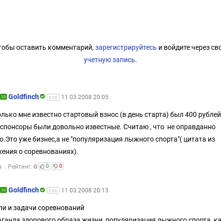
тобы оставить комментарий,
зарегистрируйтесь
и войдите через св
учетную запись
.
Goldfinch
11.03.2008 20:05
20
686
лько мне известно стартовый взнос (в день старта) был 400 рублей
 спонсоры были довольно известные. Считаю , что не оправданно
о.Это уже бизнес,а не "популяризация лыжного спорта"( цитата из
ения о соревнованиях).
0
0
0
а
Рейтинг:
Goldfinch
11.03.2008 20:13
20
686
ели и задачи соревнований
ганда здорового образа жизни, популяризация лыжного спорта, к