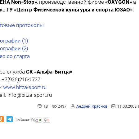
ЕНА Non-Stop»
, производственной фирме
«OXYGON»
а
кже
ГУ «Центр Физической культуры и спорта ЮЗАО»
.
говые протоколы
ографии (1)
ографии (2)
ео со старта
сс-служба
СК «Альфа-Битца»
. +7(926)216-1727
:
www.bitza-sport.ru
il: info@bitza-sport.ru
18
2437
Андрей Краснов
11.03.2008 
0
Рейтинг:
0
0