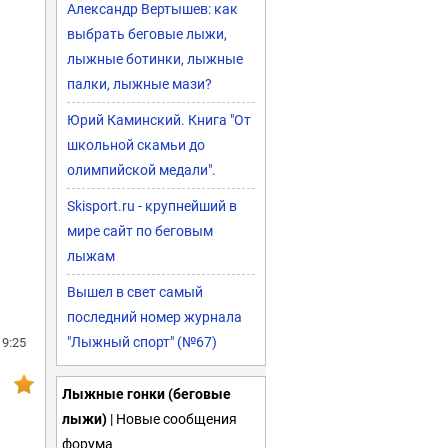
Александр Вертышев: как
выбрать беговые лыжи,
лыжные ботинки, лыжные
палки, лыжные мази?
Юрий Каминский. Книга "От
школьной скамьи до
олимпийской медали".
Skisport.ru - крупнейший в
мире сайт по беговым
лыжам
Вышел в свет самый
последний номер журнала
"Лыжный спорт" (№67)
19:25
Лыжные гонки (беговые
лыжи)
| Новые сообщения
форума