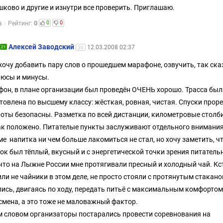
ково и другие и изнутри все проверить. Приглашаю.
0
0
0
а
Рейтинг:
Алексей Заводский
12.03.2008 02:37
21
30
хочу добавить пару слов о прошедшем марафоне, озвучить, так ска
люсы и минусы.
он, в плане организации был проведён ОЧЕНЬ хорошо. Трасса был
товлена по высшему классу: жёсткая, ровная, чистая. Спуски прор
оты безопасны. Разметка по всей дистанции, километровые столб
ак положено. Питателые пункты заслуживают отдельного внимания
ме напитка ни чем больше лакомиться не стал, но хочу заметить, ч
ок был тёплый, вкусный и с энергетической точки зрения питатель
 что на Лыжне России мне протягивали пресный и холодный чай. Кс
ли не чайники в этом деле, не просто стояли с протянутым стакано
ись, двигаясь по ходу, передать питьё с максимальным комфортом
смена, а это тоже не маловажный фактор.
 словом организаторы постарались провести соревнования на