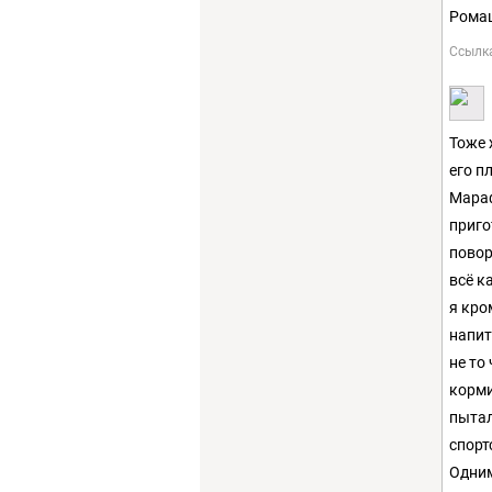
Ромаш
Ссылк
Тоже 
его п
Мараф
приго
повор
всё к
я кро
напит
не то
корми
пытал
спорт
Одним