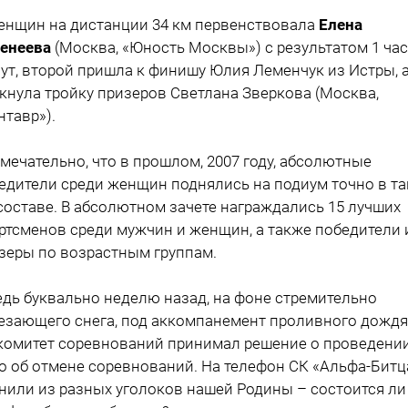
енщин на дистанции 34 км первенствовала
Елена
енеева
(Москва, «Юность Москвы») с результатом 1 час
ут, второй пришла к финишу Юлия Леменчук из Истры, 
кнула тройку призеров Светлана Зверкова (Москва,
нтавр»).
мечательно, что в прошлом, 2007 году, абсолютные
едители среди женщин поднялись на подиум точно в т
составе. В абсолютном зачете награждались 15 лучших
ртсменов среди мужчин и женщин, а также победители 
зеры по возрастным группам.
едь буквально неделю назад, на фоне стремительно
езающего снега, под аккомпанемент проливного дождя
комитет соревнований принимал решение о проведени
о об отмене соревнований. На телефон СК «Альфа-Битц
нили из разных уголоков нашей Родины – состоится ли