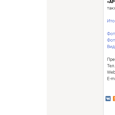
«АР
та
Ито
Фот
Фот
Вид
Пре
Тел
Web
E-ma