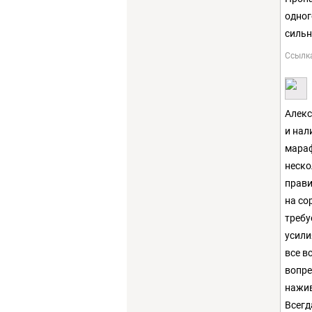
одног
сильн
Ссылк
Алекс
и нал
мараф
неско
прави
на со
требу
усили
все в
вопре
нажив
Всегд