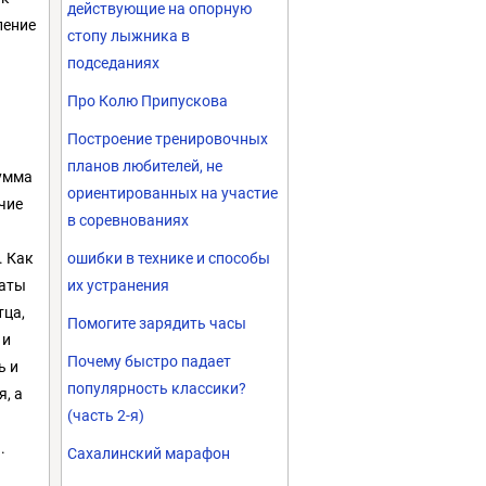
действующие на опорную
ление
стопу лыжника в
подседаниях
Про Колю Припускова
Построение тренировочных
планов любителей, не
сумма
ориентированных на участие
чие
в соревнованиях
. Как
ошибки в технике и способы
раты
их устранения
тца,
Помогите зарядить часы
 и
Почему быстро падает
ь и
популярность классики?
я, а
(часть 2-я)
.
Сахалинский марафон