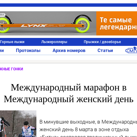
АМА
Горные лыжи
Лыжероллеры
Прыжки / двоеборье
ии
Протоколы
Архив номеров
Статьи
ЖНЫЕ ГОНКИ
Международный марафон в
Международный женский день
В минувшие выходные, в Международ
женский день 8 марта в зоне отдыха
«Битца» состоялся традиционный лыж