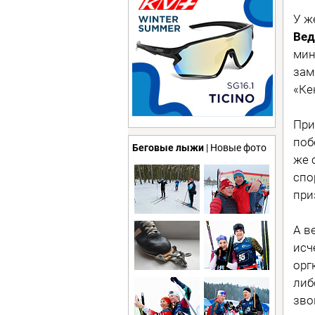
У ж
Вед
мин
зам
«Ке
При
поб
Беговые лыжи
| Новые фото
же 
спо
при
А в
исч
орг
либ
зво