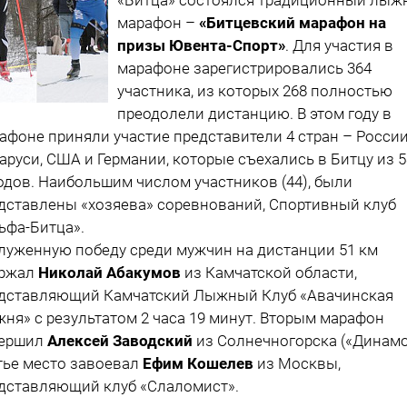
марафон –
«Битцевский марафон на
призы Ювента-Спорт»
. Для участия в
марафоне зарегистрировались 364
участника, из которых 268 полностью
преодолели дистанцию. В этом году в
афоне приняли участие представители 4 стран – России
аруси, США и Германии, которые съехались в Битцу из 5
одов. Наибольшим числом участников (44), были
дставлены «хозяева» соревнований, Спортивный клуб
ьфа-Битца».
луженную победу среди мужчин на дистанции 51 км
ержал
Николай Абакумов
из Камчатской области,
дставляющий Камчатский Лыжный Клуб «Авачинская
ня» с результатом 2 часа 19 минут. Вторым марафон
вершил
Алексей Заводский
из Солнечногорска («Динамо
тье место завоевал
Ефим Кошелев
из Москвы,
дставляющий клуб «Слаломист».