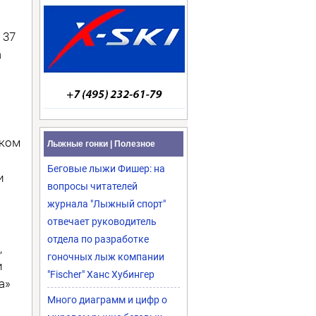
 37
а
аком
Лыжные гонки | Полезное
Беговые лыжи Фишер: на
и
вопросы читателей
журнала "Лыжный спорт"
отвечает руководитель
отдела по разработке
,
гоночных лыж компании
и
"Fischer" Ханс Хубингер
а»
Много диаграмм и цифр о