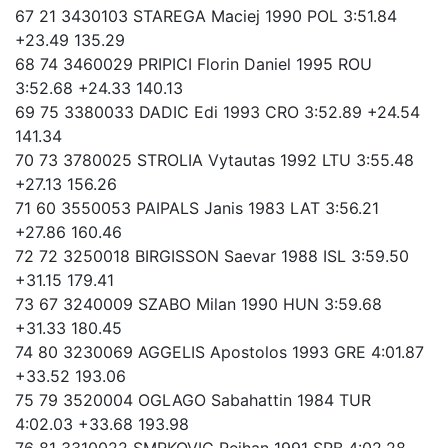
67 21 3430103 STAREGA Maciej 1990 POL 3:51.84
+23.49 135.29
68 74 3460029 PRIPICI Florin Daniel 1995 ROU
3:52.68 +24.33 140.13
69 75 3380033 DADIC Edi 1993 CRO 3:52.89 +24.54
141.34
70 73 3780025 STROLIA Vytautas 1992 LTU 3:55.48
+27.13 156.26
71 60 3550053 PAIPALS Janis 1983 LAT 3:56.21
+27.86 160.46
72 72 3250018 BIRGISSON Saevar 1988 ISL 3:59.50
+31.15 179.41
73 67 3240009 SZABO Milan 1990 HUN 3:59.68
+31.33 180.45
74 80 3230069 AGGELIS Apostolos 1993 GRE 4:01.87
+33.52 193.06
75 79 3520004 OGLAGO Sabahattin 1984 TUR
4:02.03 +33.68 193.98
76 81 3310022 SMRKOVIC Rejhan 1991 SRB 4:02.28