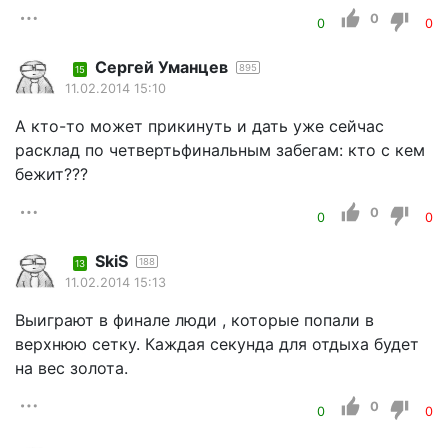
0
0
0
Cергей Уманцев
895
15
11.02.2014 15:10
А кто-то может прикинуть и дать уже сейчас
расклад по четвертьфинальным забегам: кто с кем
бежит???
0
0
0
SkiS
188
13
11.02.2014 15:13
Выиграют в финале люди , которые попали в
верхнюю сетку. Каждая секунда для отдыха будет
на вес золота.
0
0
0