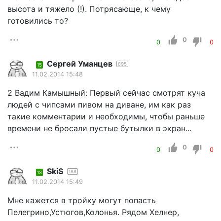
высота и тяжело (!). Потрясающе, к чему
готовились то?
0
0
0
Cергей Уманцев
895
15
11.02.2014 15:48
2 Вадим Камышный: Первый сейчас смотрят куча
людей с чипсами пивом на диване, им как раз
такие комментарии и необходимы, чтобы раньше
времени не бросали пустые бутылки в экран...
0
0
0
SkiS
188
13
11.02.2014 15:49
Мне кажется в тройку могут попасть
Пелегрино,Устюгов,Колонья. Рядом Хелнер,