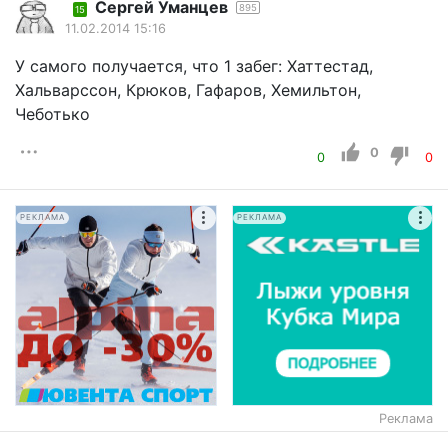
Cергей Уманцев
895
15
11.02.2014 15:16
У самого получается, что 1 забег: Хаттестад,
Хальварссон, Крюков, Гафаров, Хемильтон,
Чеботько
0
0
0
РЕКЛАМА
РЕКЛАМА
Реклама