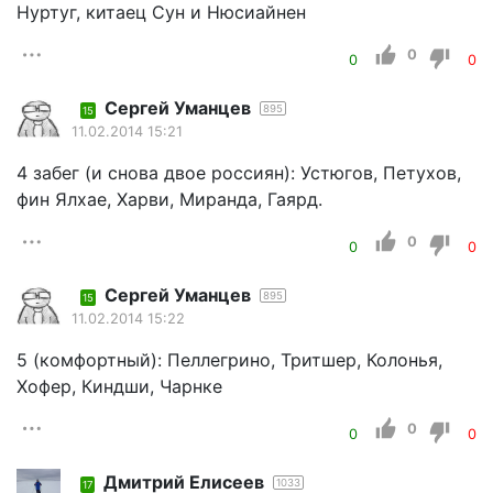
Нуртуг, китаец Сун и Нюсиайнен
0
0
0
Cергей Уманцев
895
15
11.02.2014 15:21
4 забег (и снова двое россиян): Устюгов, Петухов,
фин Ялхае, Харви, Миранда, Гаярд.
0
0
0
Cергей Уманцев
895
15
11.02.2014 15:22
5 (комфортный): Пеллегрино, Тритшер, Колонья,
Хофер, Киндши, Чарнке
0
0
0
Дмитрий Елисеев
1033
17