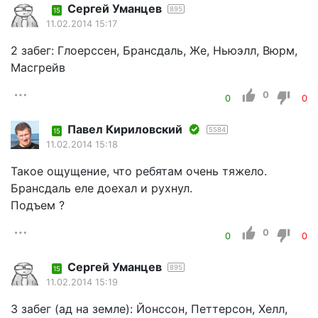
Cергей Уманцев
895
15
11.02.2014 15:17
2 забег: Глоерссен, Брансдаль, Же, Ньюэлл, Вюрм,
Масгрейв
0
0
0
Павел Кириловский
5584
15
11.02.2014 15:18
Такое ощущение, что ребятам очень тяжело.
Брансдаль еле доехал и рухнул.
Подъем ?
0
0
0
Cергей Уманцев
895
15
11.02.2014 15:19
3 забег (ад на земле): Йонссон, Петтерсон, Хелл,