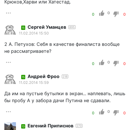
Крюков,Харви или Хатестад.
0
0
0
Cергей Уманцев
895
15
11.02.2014 15:50
2 A. Петухов: Себя в качестве финалиста вообще
не рассматриваете?
0
0
0
Андрей Фроо
218
15
11.02.2014 15:59
Да им на пустые бутылки в экран... наплевать, лишь
бы пробу А у забора дачи Путина не сдавали.
0
0
0
Евгений Приписнов
273
13