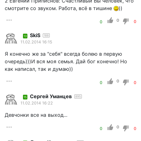
2 Евгений Приписнов: Счастливый Вы человек, что
смотрите со звуком. Работа, всё в тишине
))
0
0
0
SkiS
188
13
11.02.2014 16:15
Я конечно же за "себя" всегда болею в первую
очередь)))И вся моя семья. Дай бог конечно! Но
как написал, так и думаю))
0
0
0
Cергей Уманцев
895
15
11.02.2014 16:22
Девчонки все на выход...
0
0
0