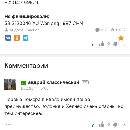
+2:01.27 698.46
Не финишировали:
59 3120046 XU Wenlong 1987 CHN
Андрей Краснов
217
11507
0
0
0
Комментарии
андрий классический
955
22
11.02.2014 15:00
Первые номера в квале имели явное
преимущество. Колонья и Хелнер очень опасны, но
тем интереснее.
0
0
0