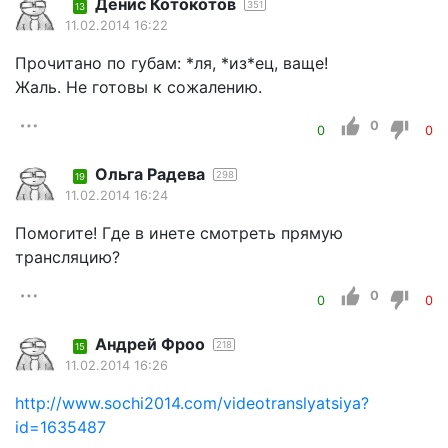
Денис Котокотов
351
13
11.02.2014 16:22
Прочитано по губам: *ля, *из*ец, ваще!
Жаль. Не готовы к сожалению.
0
0
0
Ольга Радева
298
19
11.02.2014 16:24
Помогите! Где в инете смотреть прямую
трансляцию?
0
0
0
Андрей Фроо
218
15
11.02.2014 16:26
http://www.sochi2014.com/videotranslyatsiya?
id=1635487