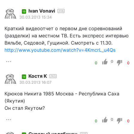
Ivan Vonavi
206
19
30.03.2013 15:34
Краткий видеоотчет о первом дне соревнований
(разделки) на местном ТВ. Есть экспресс интервью
Вяльбе, Седовой, Гущиной. Смотреть с 11.30.
http://www.youtube.com/watch?v=4KmcrL_u4Qs
0
0
0
Костя К
263
14
30.03.2013 16:07
Крюков Никита 1985 Москва - Республика Саха
(Якутия)
Он стал Якутом?
0
0
0