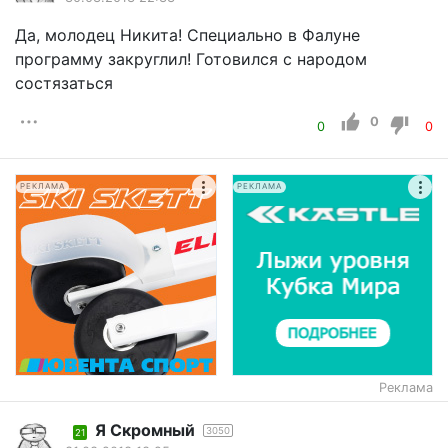
Да, молодец Никита! Специально в Фалуне
программу закруглил! Готовился с народом
состязаться
0
0
0
РЕКЛАМА
РЕКЛАМА
Реклама
Я Скромный
3050
21