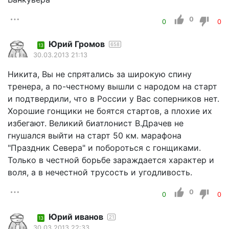
0
0
0
Юрий Громов
658
13
30.03.2013 21:13
Никита, Вы не спрятались за широкую спину
тренера, а по-честному вышли с народом на старт
и подтвердили, что в России у Вас соперников нет.
Хорошие гонщики не боятся стартов, а плохие их
избегают. Великий биатлонист В.Драчев не
гнушался выйти на старт 50 км. марафона
"Праздник Севера" и побороться с гонщиками.
Только в честной борьбе зараждается характер и
воля, а в нечестной трусость и угодливость.
0
0
0
Юрий иванов
21
13
30.03.2013 22:33