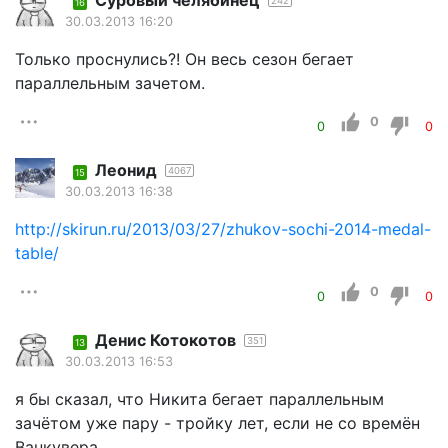
Суровый челябинец
242
16
30.03.2013 16:20
Только проснулись?! Он весь сезон бегает
параллельным зачетом.
0
0
0
Леонид
4067
15
30.03.2013 16:38
http://skirun.ru/2013/03/27/zhukov-sochi-2014-medal-
table/
0
0
0
Денис Котокотов
351
13
30.03.2013 16:53
я бы сказал, что Никита бегает параллельным
зачётом уже пару - тройку лет, если не со времён
Ванкувера