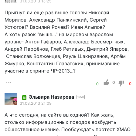
31.03.2013 13:25
Прыгнут ли ёще раз выше головы Николай
Морилов, Александр Панжинский, Сергей
Устюгов!? Василий Рочев!? Иван Алыпов?
А хоть разок "выше..." на мировом взрослом
уровне- Антон Гафаров, Александр Бессмертных,
Андрей Парфёнов, Глеб Ретивых, Дмитрий Япаров,
Станислав Волженцев, Рауль Шакирзянов, Артём
Жмурко, Константин Главатских, принимавшие
участие в спринте ЧР-2013...?
0
0
0
Эльвира Назирова
1750
18
31.03.2013 21:09
А что сегодня, на сайте выходной? Как жаль,
столько информационных поводов возбудить
общественное мнение. Пообсуждать протест ХМАО