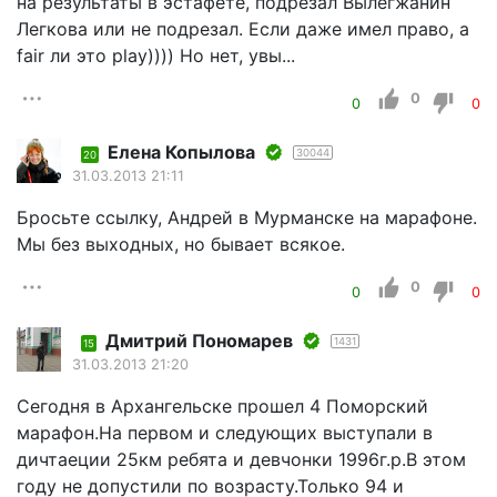
на результаты в эстафете, подрезал Вылегжанин
Легкова или не подрезал. Если даже имел право, а
fair ли это play)))) Но нет, увы...
0
0
0
Елена Копылова
30044
20
31.03.2013 21:11
Бросьте ссылку, Андрей в Мурманске на марафоне.
Мы без выходных, но бывает всякое.
0
0
0
Дмитрий Пономарев
1431
15
31.03.2013 21:20
Сегодня в Архангельске прошел 4 Поморский
марафон.На первом и следующих выступали в
дичтаеции 25км ребята и девчонки 1996г.р.В этом
году не допустили по возрасту.Только 94 и