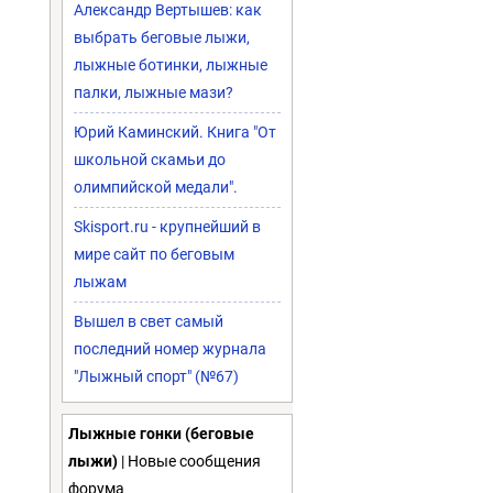
Александр Вертышев: как
выбрать беговые лыжи,
лыжные ботинки, лыжные
палки, лыжные мази?
Юрий Каминский. Книга "От
школьной скамьи до
олимпийской медали".
Skisport.ru - крупнейший в
мире сайт по беговым
лыжам
Вышел в свет самый
последний номер журнала
"Лыжный спорт" (№67)
Лыжные гонки (беговые
лыжи)
| Новые сообщения
форума