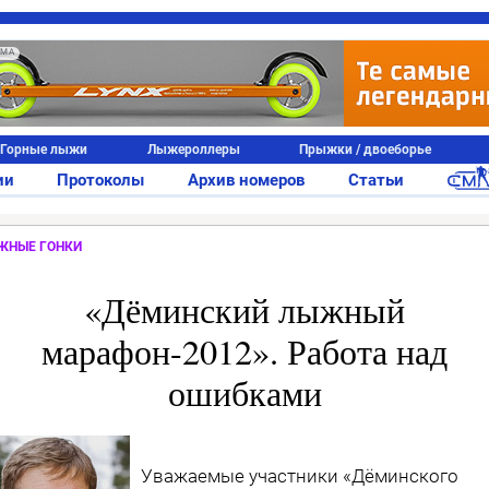
АМА
Горные лыжи
Лыжероллеры
Прыжки / двоеборье
ии
Протоколы
Архив номеров
Статьи
ЖНЫЕ ГОНКИ
«Дёминский лыжный
марафон-2012». Работа над
ошибками
Уважаемые участники «Дёминского