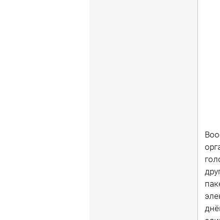
Воо
орг
гол
дру
пак
эле
днё