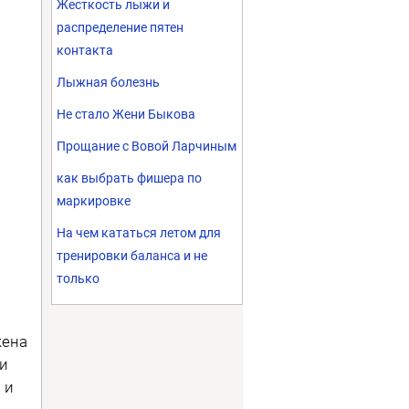
Жесткость лыжи и
распределение пятен
контакта
Лыжная болезнь
Не стало Жени Быкова
Прощание с Вовой Ларчиным
как выбрать фишера по
маркировке
На чем кататься летом для
тренировки баланса и не
только
жена
 и
 и