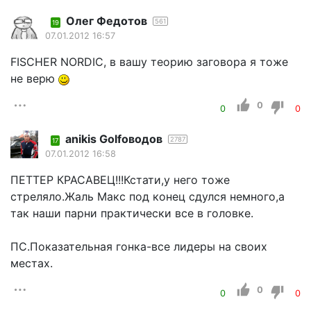
Олег Федотов
561
19
07.01.2012 16:57
FISCHER NORDIC, в вашу теорию заговора я тоже
не верю
0
0
0
anikis Golfоводов
2787
17
07.01.2012 16:58
ПЕТТЕР КРАСАВЕЦ!!!Кстати,у него тоже
стреляло.Жаль Макс под конец сдулся немного,а
так наши парни практически все в головке.
ПС.Показательная гонка-все лидеры на своих
местах.
0
0
0