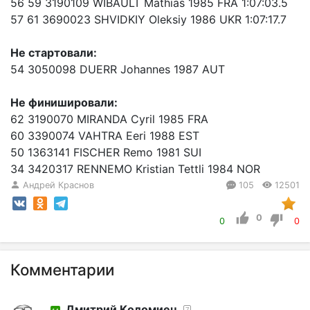
56 59 3190109 WIBAULT Mathias 1985 FRA 1:07:03.5
57 61 3690023 SHVIDKIY Oleksiy 1986 UKR 1:07:17.7
Не стартовали:
54 3050098 DUERR Johannes 1987 AUT
Не финишировали:
62 3190070 MIRANDA Cyril 1985 FRA
60 3390074 VAHTRA Eeri 1988 EST
50 1363141 FISCHER Remo 1981 SUI
34 3420317 RENNEMO Kristian Tettli 1984 NOR
Андрей Краснов
105
12501
0
0
0
Комментарии
Дмитрий Kоломиец
7