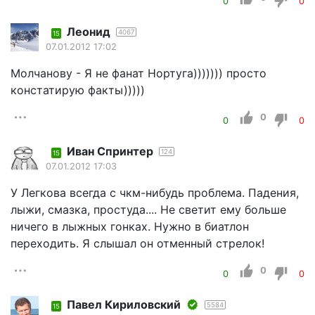
0
0
Леонид
4067
15
07.01.2012 17:02
Молчанову - Я не фанат Нортуга))))))) просто
констатирую факты)))))
0
0
0
Иван Спринтер
124
15
07.01.2012 17:03
У Легкова всегда с чкм-нибудь проблема. Падения,
лыжи, смазка, простуда.... Не светит ему больше
ничего в лыжных гонках. Нужно в биатлон
переходить. Я слышал он отменный стрелок!
0
0
0
Павел Кириловский
5584
15