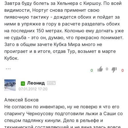
Завтра буду болеть за Хельнера с Киршоу. По всей
видимости, Нортуг снова применит свою
пиявочную тактику - дождется обоих и пойдет за
ними в упряжке в гору в расчете разделать обоих
на последних 150 метрах. Колонью ему догнать уже
не судьба - это он, думаю, что прекрасно понимает.
Зато в общем зачете Кубка Мира много не
проиграет и в итоге, отдав Тур, возьмет в марте
Кубок.
0
0
0
Леонид
4067
15
07.01.2012 17:20
Алексей Боков
Не согласен по инвентарю, ну не поверю я что его
спарингу Черноусову подготовили лыжи а Саши со
спецом падлянку кинули. Дело в рельефе и
технической составляющей и не вина здесь вовсе