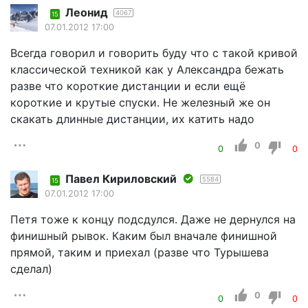
Леонид
4067
15
07.01.2012 17:00
Всегда говорил и говорить буду что с такой кривой
классической техникой как у Александра бежать
разве что короткие дистанции и если ещё
короткие и крутые спуски. Не железный же он
скакать длинные дистанции, их катить надо
0
0
0
Павел Кириловский
5584
15
07.01.2012 17:00
Петя тоже к концу подсдулся. Даже не дернулся на
финишный рывок. Каким был вначале финишной
прямой, таким и приехал (разве что Турышева
сделал)
0
0
0