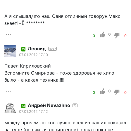
А я слышал,что наш Саня отличный говорун.Макс
знает!ЧЁ ********
0
0
0
Леонид
4067
15
07.01.2012 17:10
Павел Кириловский
Вспомните Смирнова - тоже здоровья не хило
было - а какая техника!!!!!
0
0
0
Андрей Nevazhno
72
14
07.01.2012 17:12
между прочем легков лучше всех из наших показал
на туре (не считая спринтеров), одна гонка не