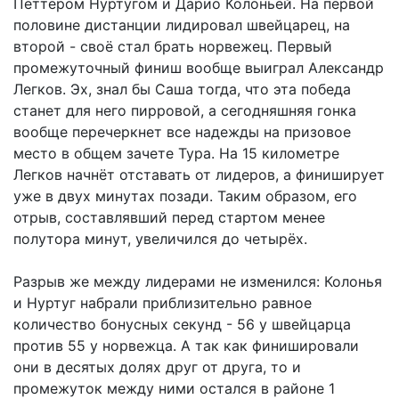
Петтером Нуртугом и Дарио Колоньей. На первой
половине дистанции лидировал швейцарец, на
второй - своё стал брать норвежец. Первый
промежуточный финиш вообще выиграл Александр
Легков. Эх, знал бы Саша тогда, что эта победа
станет для него пирровой, а сегодняшняя гонка
вообще перечеркнет все надежды на призовое
место в общем зачете Тура. На 15 километре
Легков начнёт отставать от лидеров, а финиширует
уже в двух минутах позади. Таким образом, его
отрыв, составлявший перед стартом менее
полутора минут, увеличился до четырёх.
Разрыв же между лидерами не изменился: Колонья
и Нуртуг набрали приблизительно равное
количество бонусных секунд - 56 у швейцарца
против 55 у норвежца. А так как финишировали
они в десятых долях друг от друга, то и
промежуток между ними остался в районе 1