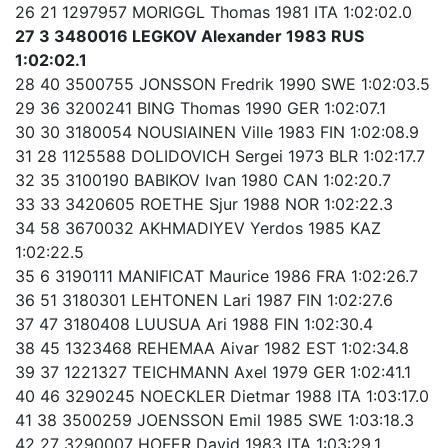
26 21 1297957 MORIGGL Thomas 1981 ITA 1:02:02.0
27 3 3480016 LEGKOV Alexander 1983 RUS
1:02:02.1
28 40 3500755 JONSSON Fredrik 1990 SWE 1:02:03.5
29 36 3200241 BING Thomas 1990 GER 1:02:07.1
30 30 3180054 NOUSIAINEN Ville 1983 FIN 1:02:08.9
31 28 1125588 DOLIDOVICH Sergei 1973 BLR 1:02:17.7
32 35 3100190 BABIKOV Ivan 1980 CAN 1:02:20.7
33 33 3420605 ROETHE Sjur 1988 NOR 1:02:22.3
34 58 3670032 AKHMADIYEV Yerdos 1985 KAZ
1:02:22.5
35 6 3190111 MANIFICAT Maurice 1986 FRA 1:02:26.7
36 51 3180301 LEHTONEN Lari 1987 FIN 1:02:27.6
37 47 3180408 LUUSUA Ari 1988 FIN 1:02:30.4
38 45 1323468 REHEMAA Aivar 1982 EST 1:02:34.8
39 37 1221327 TEICHMANN Axel 1979 GER 1:02:41.1
40 46 3290245 NOECKLER Dietmar 1988 ITA 1:03:17.0
41 38 3500259 JOENSSON Emil 1985 SWE 1:03:18.3
42 27 3290007 HOFER David 1983 ITA 1:03:29.1