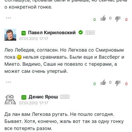
о конкретной гонке.
0
0
0
Павел Кириловский
5584
15
07.01.2012 17:17
Лео Лебедев, согласен. Но Легкова со Смирновым
пока
нельзя сравнивать. Были еще и Вассберг и
Мието. Видимо, Саше не повезло с терерами, а
может сам очень упертый.
0
0
0
Денис Ярош
2040
20
07.01.2012 17:17
Да лан вам Легкова ругать. Не пошло сегодня.
Бывает. Хотя, конечно, жаль вот так за одну гонку
все потерять разом.