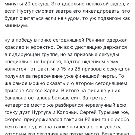
минуты 20 секунд. Это довольно неплохой задел, и
если Нуртуг сможет завтра его ликвидировать, это
будет считаться если не чудом, то уж подвигом как
минимум.
ну а победу в гонке сегодняшней Рённинг одержал
красиво и эффектно. Он всю дистанцию держался
в лидирующей группе, но за призовые секунды
специально не боролся, подтверждением чему
является тот факт, что 15 из 25 призовых секунд он
получил за пересечение уже финишной черты. То
же самое можно сказать и о втором сегодняшнем
призере Алексе Харви. В итоге на финише у них
банально осталось больше сил. За третье-
четвертое место же разбирался неразлучный всю
гонку дуэт Нуртуга и Колоньи. Сергей Турышев же,
скорее, придерживался тактики Рённинга не особо
лезть вперёд, и она также привела его к успеху,
которым его сегодняшнее пятое место, безусловно,