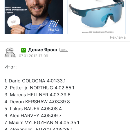
Реклама
Денис Ярош
2040
20
07.01.2012 17:09
Итог:
1. Dario COLOGNA 4:01:33.1
2. Petter jr. NORTHUG 4:02:55.1
3. Marcus HELLNER 4:03:39.6
4. Devon KERSHAW 4:03:39.8
5. Lukas BAUER 4:05:08.4
6. Alex HARVEY 4:05:09.7
7. Maxim VYLEGZHANIN 4:05:35.1
8. Alexander LEGKOV 4:05:38.1