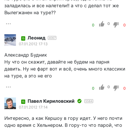
заладилась и все налетели!! а что с делал тот же
Вылегжанен на туре??
0
0
0
Леонид
4067
15
07.01.2012 17:13
Александр Будник
Ну что он скажит, давайте не будем на парня
давить. Ну не фарт вот и всё, очень много классики
на туре, а это не его
0
0
0
Павел Кириловский
5584
15
07.01.2012 17:14
Интересно, а как Кершоу в гору идет. У него почти
одно время с Хельнером. В гору-то что парой, что