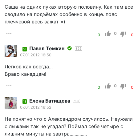
Саша на одних пуках вторую половину. Как там все
сводило на подъёмах особенно в конце. пояс
плеччевой весь зажат =(
0
0
0
Павел Темкин
829
16
07.01.2012 16:50
Легков как всегда...
Браво канадцам!
0
0
0
Елена Батищева
595
18
07.01.2012 16:52
Не понятно что с Александром случилось. Неужели
с лыжами так не угадал? Поймал себе четыре с
лишним минуты на завтра..............