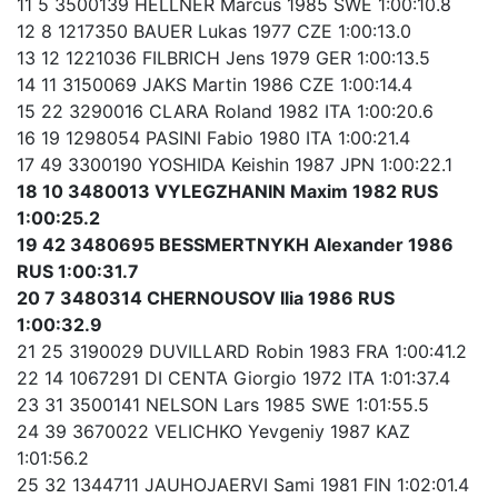
11 5 3500139 HELLNER Marcus 1985 SWE 1:00:10.8
12 8 1217350 BAUER Lukas 1977 CZE 1:00:13.0
13 12 1221036 FILBRICH Jens 1979 GER 1:00:13.5
14 11 3150069 JAKS Martin 1986 CZE 1:00:14.4
15 22 3290016 CLARA Roland 1982 ITA 1:00:20.6
16 19 1298054 PASINI Fabio 1980 ITA 1:00:21.4
17 49 3300190 YOSHIDA Keishin 1987 JPN 1:00:22.1
18 10 3480013 VYLEGZHANIN Maxim 1982 RUS
1:00:25.2
19 42 3480695 BESSMERTNYKH Alexander 1986
RUS 1:00:31.7
20 7 3480314 CHERNOUSOV Ilia 1986 RUS
1:00:32.9
21 25 3190029 DUVILLARD Robin 1983 FRA 1:00:41.2
22 14 1067291 DI CENTA Giorgio 1972 ITA 1:01:37.4
23 31 3500141 NELSON Lars 1985 SWE 1:01:55.5
24 39 3670022 VELICHKO Yevgeniy 1987 KAZ
1:01:56.2
25 32 1344711 JAUHOJAERVI Sami 1981 FIN 1:02:01.4