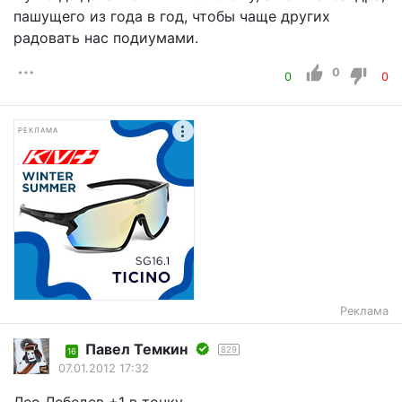
пашущего из года в год, чтобы чаще других
радовать нас подиумами.
0
0
0
РЕКЛАМА
Реклама
Павел Темкин
829
16
07.01.2012 17:32
Лео Лебедев +1 в точку