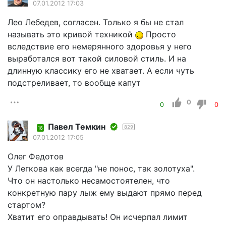
07.01.2012 17:03
Лео Лебедев, согласен. Только я бы не стал
называть это кривой техникой
Просто
вследствие его немерянного здоровья у него
выработался вот такой силовой стиль. И на
длинную классику его не хватает. А если чуть
подстреливает, то вообще капут
0
0
0
Павел Темкин
829
16
07.01.2012 17:05
Олег Федотов
У Легкова как всегда "не понос, так золотуха".
Что он настолько несамостоятелен, что
конкретную пару лыж ему выдают прямо перед
стартом?
Хватит его оправдывать! Он исчерпал лимит