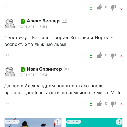
0
0
0
Алекс Веллер
62
14
07.01.2012 16:54
Легков-аут! Как я и говорил. Колонья и Нортуг-
респект. Это лыжные львы!
0
0
0
Иван Спринтер
124
15
07.01.2012 16:54
Да всё с Александром понятно стало после
прошлогодней эстафеты на чемпионате мира. Мой
0
0
0
РЕКЛАМА
РЕКЛАМА