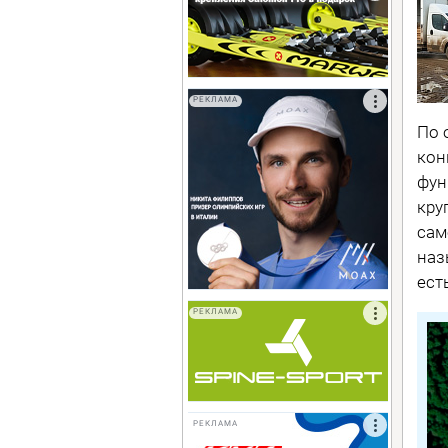
РЕКЛАМА
По 
кон
фун
кру
сам
наз
ест
РЕКЛАМА
РЕКЛАМА