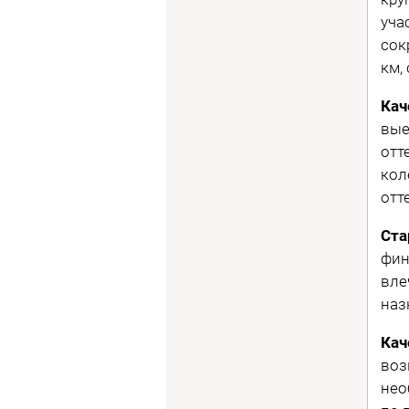
уча
сок
км,
Кач
вые
отт
кол
отт
Ста
фин
вле
наз
Кач
воз
нео