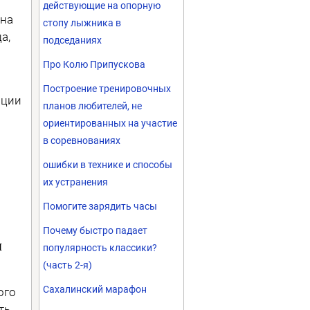
действующие на опорную
 на
стопу лыжника в
а,
подседаниях
Про Колю Припускова
Построение тренировочных
ации
планов любителей, не
ориентированных на участие
в соревнованиях
ошибки в технике и способы
их устранения
Помогите зарядить часы
Почему быстро падает
я
популярность классики?
(часть 2-я)
Сахалинский марафон
ого
ть