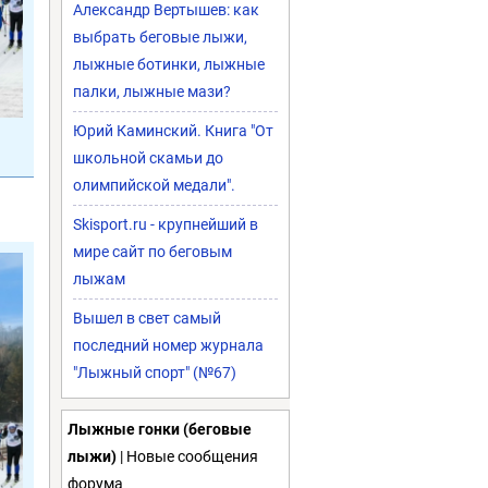
Александр Вертышев: как
выбрать беговые лыжи,
лыжные ботинки, лыжные
палки, лыжные мази?
Юрий Каминский. Книга "От
школьной скамьи до
олимпийской медали".
Skisport.ru - крупнейший в
мире сайт по беговым
лыжам
Вышел в свет самый
последний номер журнала
"Лыжный спорт" (№67)
Лыжные гонки (беговые
лыжи)
| Новые сообщения
форума