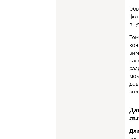
Обр
фот
вну
Тем
кон
зим
раз
раз
мом
дов
кол
Да
лы
Дли
кру