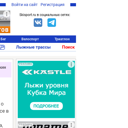
Войти на сайт
Регистрация
Skisport.ru в социальных сетях:
Бег
Велоспорт
Триатлон
Лыжные трассы
Поиск
РЕКЛАМА
кин
 о
се в
а,
РЕКЛАМА