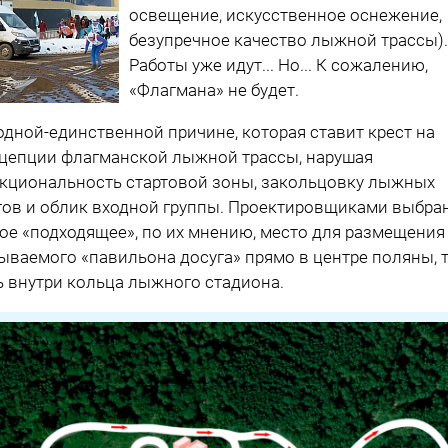
освещение, искусственное оснежение,
безупречное качество лыжной трассы).
Работы уже идут... Но... К сожалению,
«Флагмана» не будет.
одной-единственной причине, которая ставит крест на
цепции флагманской лыжной трассы, нарушая
кциональность стартовой зоны, закольцовку лыжных
гов и облик входной группы. Проектировщиками выбра
ое «подходящее», по их мнению, место для размещения
ываемого «павильона досуга» прямо в центре поляны, 
ь внутри кольца лыжного стадиона.