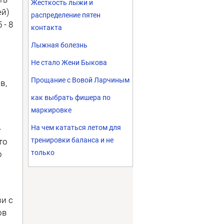
Жесткость лыжи и
ей)
распределение пятен
 - 8
контакта
Лыжная болезнь
Не стало Жени Быкова
Прощание с Вовой Ларчиным
в,
как выбрать фишера по
маркировке
На чем кататься летом для
-
тренировки баланса и не
то
только
о
и с
ов