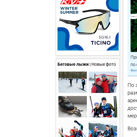
Пр
Беговые лыжи
| Новые фото
по
По 
раз
аре
дос
мер
Воз