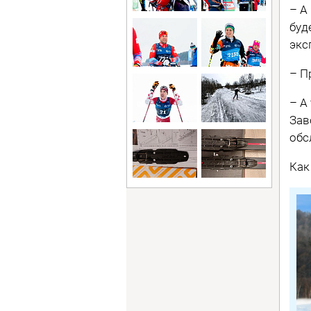
– А
буд
экс
– П
– А
Зав
обс
Как