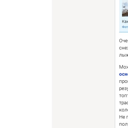
Как
Оче
сне
лыж
Мож
осн
про
рез
топ
тра
кол
Не 
пол