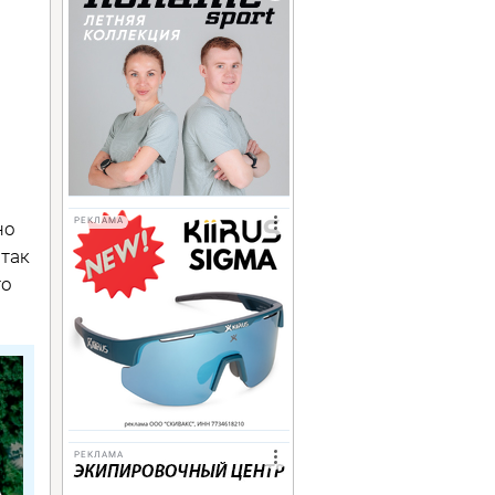
РЕКЛАМА
но
 так
то
РЕКЛАМА