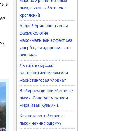
мировом рынке беговых
ли и
лыж, лыжных ботинок и
креплений
й?
Андрей Арих: спортивная
фармакология:
максимальный эффект без
о?
ущерба для здоровья - это
реально?
Лыжи с камусом:
альтернатива мазям или
маркетинговая уловка?
Выбираем детские беговые
лыжи. Советует чемпион
мира Иван Кузьмин.
Как намазать беговые
лыжи начинающему?