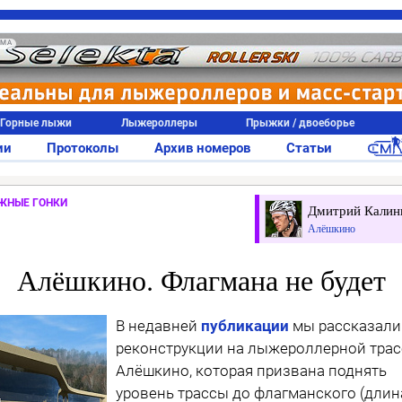
АМА
Горные лыжи
Лыжероллеры
Прыжки / двоеборье
ии
Протоколы
Архив номеров
Статьи
ЖНЫЕ ГОНКИ
Дмитрий Калин
Алёшкино
Алёшкино. Флагмана не будет
В недавней
публикации
мы рассказали
реконструкции на лыжероллерной трас
Алёшкино, которая призвана поднять
уровень трассы до флагманского (длин