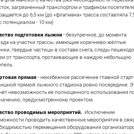
сток, загрязненный транспортом и трафиком посетител
ращается до 6,5 км (до «флагмана» трасса составляла 7,5
 с потенциалом - 10 км)
ество подготовки лыжни
- безупречное, до момента
зда на участки трассы, имеющие коричнево-жёлтые
енки, твердые частицы в составе снега, следы пешеходо
еи от транспорта, протаивающие в каждую небольшую
епель.
ртовая прямая
- неизбежное рассечение главной старт
ишной прямой лыжного стадиона ровно посередине. Э
чёт невозможность её полноценного использования п
начению, предусмотренному проектом.
ество проводимых мероприятий.
Исключение
можности проводить качественные мероприятия в связ
бходимостью перемещения оборудования организатор