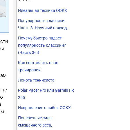
Идеальная техника ООКХ
Популярность классики.
Часть 3. Научный подход.
Почему быстро падает
сти
популярность классики?
ии
(Часть 3-я)
Как составлять план
тренировок
Сам
Локоть теннисиста
 не
Polar Pacer Pro или Garmin FR
ую
255
а
Исправление ошибок ООКХ
ем.
Поперечные силы
смещенного веса,