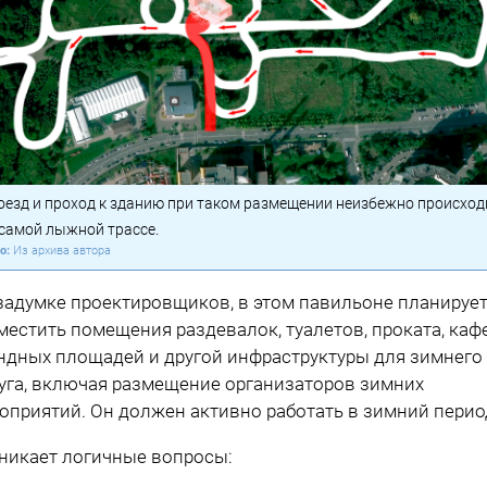
оезд и проход к зданию при таком размещении неизбежно происход
 самой лыжной трассе.
Из архива автора
задумке проектировщиков, в этом павильоне планируе
местить помещения раздевалок, туалетов, проката, кафе
ндных площадей и другой инфраструктуры для зимнего
уга, включая размещение организаторов зимних
оприятий. Он должен активно работать в зимний перио
никает логичные вопросы: