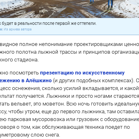
 будет в реальности после первой же оттепели.
Из архива автора
видное полное непонимание проектировщиками ценно
жного полотна лыжной трассы и принципов организац
ного стадиона.
но посмотреть
презентацию по искусственному
ежению в Алёшкино
(и других подобных комплексах). 
цесс оснежения, сколько усилий вкладывается, и какой
ультат получается. Лыжники и просто ногами стараются
тать вельвет, это моветон. Всю ночь готовить идеальн
ссу, чтобы утром, еще до первого лыжника, там оставил
ею парковая мусоровозка или грузовик с оборудовани
говоря о том, как обслуживающая техника поедет по
уметровому слою снега.