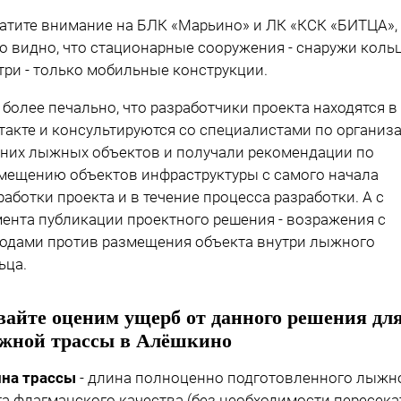
атите внимание на БЛК «Марьино» и ЛК «КСК «БИТЦА»,
о видно, что стационарные сооружения - снаружи кольц
три - только мобильные конструкции.
 более печально, что разработчики проекта находятся в
такте и консультируются со специалистами по организ
них лыжных объектов и получали рекомендации по
мещению объектов инфраструктуры с самого начала
работки проекта и в течение процесса разработки. А с
ента публикации проектного решения - возражения с
одами против размещения объекта внутри лыжного
ьца.
вайте оценим ущерб от данного решения дл
жной трассы в Алёшкино
на трассы
- длина полноценно подготовленного лыжн
га флагманского качества (без необходимости пересека