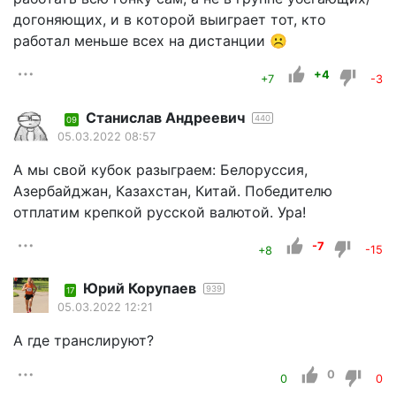
догоняющих, и в которой выиграет тот, кто
работал меньше всех на дистанции ☹️
+4
+7
-3
Станислав Андреевич
440
09
05.03.2022 08:57
А мы свой кубок разыграем: Белоруссия,
Азербайджан, Казахстан, Китай. Победителю
отплатим крепкой русской валютой. Ура!
-7
+8
-15
Юрий Корупаев
939
17
05.03.2022 12:21
А где транслируют?
0
0
0