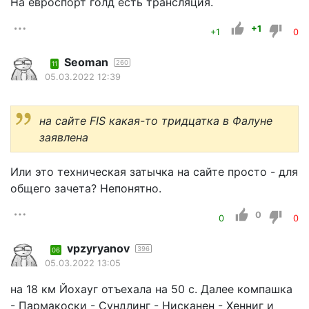
На евроспорт голд есть трансляция.
+1
+1
0
Seoman
260
11
05.03.2022 12:39
на сайте FIS какая-то тридцатка в Фалуне
заявлена
Или это техническая затычка на сайте просто - для
общего зачета? Непонятно.
0
0
0
vpzyryanov
396
06
05.03.2022 13:05
на 18 км Йохауг отъехала на 50 с. Далее компашка
- Пармакоски - Сундлинг - Нисканен - Хенниг и