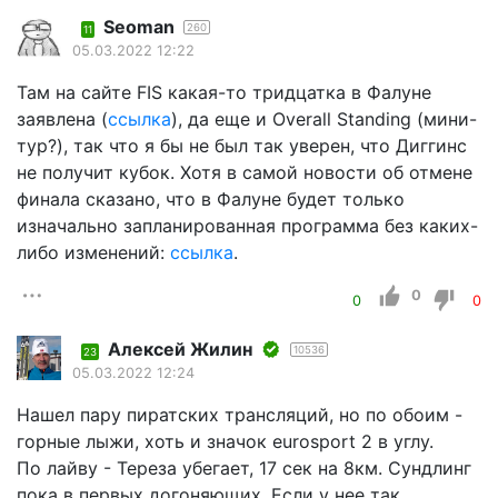
Seoman
260
11
05.03.2022 12:22
Там на сайте FIS какая-то тридцатка в Фалуне
заявлена (
ссылка
), да еще и Overall Standing (мини-
тур?), так что я бы не был так уверен, что Диггинс
не получит кубок. Хотя в самой новости об отмене
финала сказано, что в Фалуне будет только
изначально запланированная программа без каких-
либо изменений:
ссылка
.
0
0
0
Алексей Жилин
10536
23
05.03.2022 12:24
Нашел пару пиратских трансляций, но по обоим -
горные лыжи, хоть и значок eurosport 2 в углу.
По лайву - Тереза убегает, 17 сек на 8км. Сундлинг
пока в первых догоняющих. Если у нее так