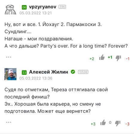
vpzyryanov
396
06
05.03.2022 13:21
Ну, вот и все. 1. Йохауг 2. Пармакоски 3.
Сундлинг....
Наташе - мои поздравления.
А что дальше? Party's over. For a long time? Forever?
+1
+2
-1
Алексей Жилин
10536
23
05.03.2022 13:36
Судя по отметкам, Тереза оттягивала свой
последний финиш?
Эх.. Хорошая была карьера, но смену не
подготовила. Может еще вернется?
0
+3
-3