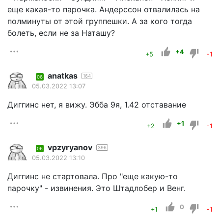
еще какая-то парочка. Андерссон отвалилась на
полминуты от этой группешки. А за кого тогда
болеть, если не за Наташу?
+4
+5
-1
anatkas
164
06
05.03.2022 13:07
Диггинс нет, я вижу. Эбба 9я, 1.42 отставание
+1
+2
-1
vpzyryanov
396
06
05.03.2022 13:10
Диггинс не стартовала. Про "еще какую-то
парочку" - извинения. Это Штадлобер и Венг.
0
+1
-1