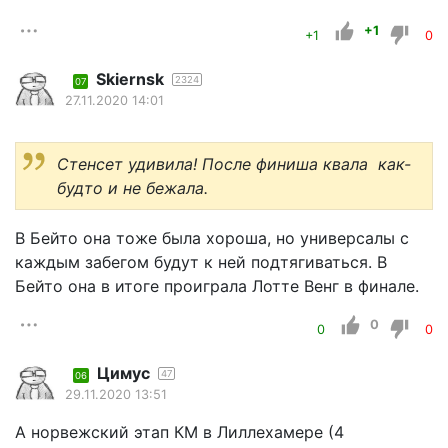
+1
+1
0
Skiernsk
2324
07
27.11.2020 14:01
Стенсет удивила! После финиша квала как-
будто и не бежала.
В Бейто она тоже была хороша, но универсалы с
каждым забегом будут к ней подтягиваться. В
Бейто она в итоге проиграла Лотте Венг в финале.
0
0
0
Цимус
47
06
29.11.2020 13:51
А норвежский этап КМ в Лиллехамере (4