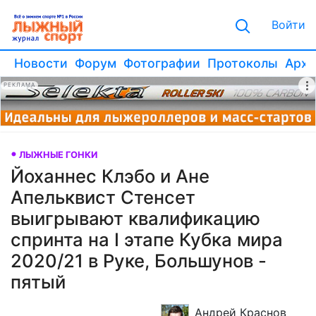
Войти
Новости
Форум
Фотографии
Протоколы
Архи
РЕКЛАМА
ЛЫЖНЫЕ ГОНКИ
Йоханнес Клэбо и Ане
Апельквист Стенсет
выигрывают квалификацию
спринта на I этапе Кубка мира
2020/21 в Руке, Большунов -
пятый
Андрей Краснов