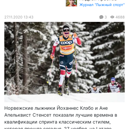
Журнал "Лыжный спорт"
27.11.2020 13:43
3
4688
Норвежские лыжники Йоханнес Клэбо и Ане
Апельквист Стенсет показали лучшие времена в
квалификации спринта классическим стилем,
которая прошла сегодня, 27 ноября, на I этапе