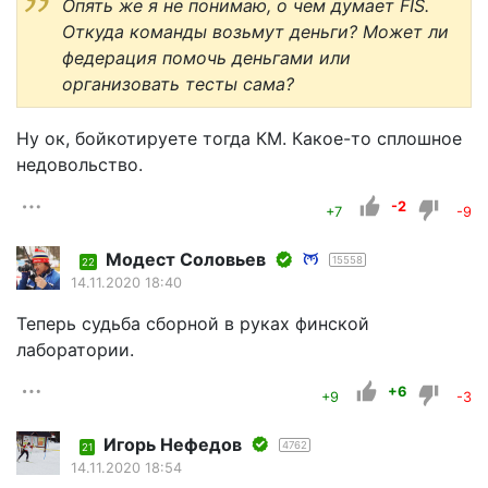
Опять же я не понимаю, о чем думает FIS.
Откуда команды возьмут деньги? Может ли
федерация помочь деньгами или
организовать тесты сама?
Ну ок, бойкотируете тогда КМ. Какое-то сплошное
недовольство.
-2
+7
-9
Модест Соловьев
15558
22
14.11.2020 18:40
Теперь судьба сборной в руках финской
лаборатории.
+6
+9
-3
Игорь Нефедов
4762
21
14.11.2020 18:54