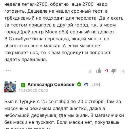
неделе летал-2700, обратно еще 2700 надо
готовить. Дешевле не нашел срочный тест, а
трёхдневный не подходит для перелета. Да и ехать
за тестом пришлось в другой город, т.к. в моем
городе(райцентр Моск обл) срочный не делают.
В Стамбуле была пересадка, людей много, но
абсолютно все в масках. А если маска не
закрывает нос, то к вам подойдут и попросят
надеть правильно.
-1
0
-1
Александр Соловов
3399
19
15.11.2020 08:12
Был в Турции с 25 сентября по 20 октября. Там за
масочным режимом следят жестко, даже в
небольшой деревушке, где мы жили. В магазинчики
без маски не пускают. Если маски нет, покупаешь
на входе (за гроши).