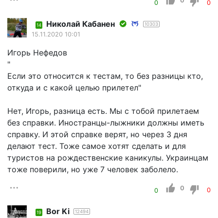
0
0
0
Николай Кабанен
10303
14
15.11.2020 10:01
Игорь Нефедов
"
Если это относится к тестам, то без разницы кто,
откуда и с какой целью прилетел"
Нет, Игорь, разница есть. Мы с тобой прилетаем
без справки. Иностранцы-лыжники должны иметь
справку. И этой справке верят, но через 3 дня
делают тест. Тоже самое хотят сделать и для
туристов на рождественские каникулы. Украинцам
тоже поверили, но уже 7 человек заболело.
0
0
0
Bor Ki
12494
19