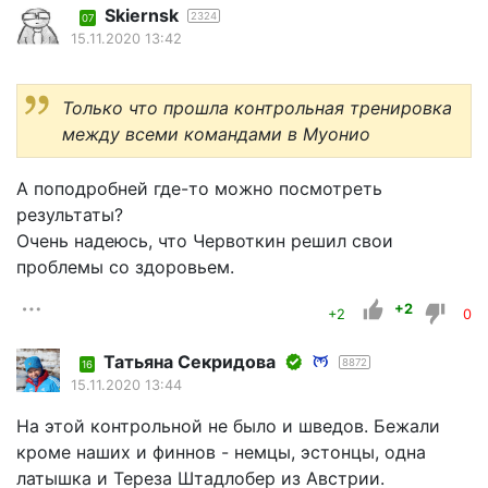
Skiernsk
2324
07
15.11.2020 13:42
Только что прошла контрольная тренировка
между всеми командами в Муонио
А поподробней где-то можно посмотреть
результаты?
Очень надеюсь, что Червоткин решил свои
проблемы со здоровьем.
+2
+2
0
Татьяна Секридова
8872
16
15.11.2020 13:44
На этой контрольной не было и шведов. Бежали
кроме наших и финнов - немцы, эстонцы, одна
латышка и Тереза Штадлобер из Австрии.