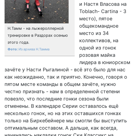
и Настя Власова на
Toblach- Cartina - 3
место), пятое
общекомандное
Н.Тамм - на лыжероллерной
место из 34
тренировке в Раздорах осенью
коллективов, на
этого года.
одной из гонок
Из архива Н.Тамма
розовая майка
лидера в юниорском
зачёте у Насти Рыгалиной - всё это было для нас
как неожиданно, так и приятно. Конечно, говоря о
пятом месте команды в общем зачёте, нужно
честно признать - нам в определенной степени
повезло, что последние гонки сезона были
отменены. В календаре Серии оставалось ещё
несколько гонок, но на этих оставшихся гонках
только на Биркебейнере мы смогли бы выступить
оптимальным составом. А дальше, как всегда,
начинались накладки гонок Ски Классикс на