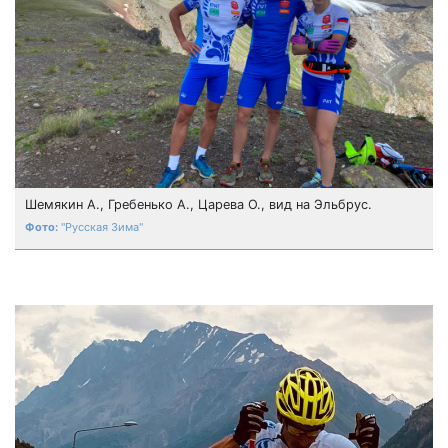
Шемякин А., Гребенько А., Царева О., вид на Эльбрус.
"Русская Зима"