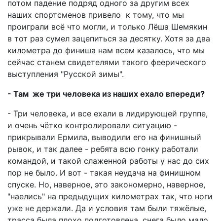
потом падение подряд одного за другим всех
наших спортсменов привело к тому, что мы
проиграли всё что могли, и только Лёша Шемякин
в тот раз сумел зацепиться за десятку. Хотя за два
километра до финиша нам всем казалось, что мы
сейчас станем свидетелями такого феерического
выступления "Русской зимы".
- Там же три человека из наших ехало впереди?
- Три человека, и все ехали в лидирующей группе,
и очень чётко контролировали ситуацию -
прикрывали Ермила, выводили его на финишный
рывок, и так далее - ребята всю гонку работали
командой, и такой слаженной работы у нас до сих
пор не было. И вот - такая неудача на финишном
спуске. Но, наверное, это закономерно, наверное,
"наелись" на предыдущих километрах так, что ноги
уже не держали. Да и условия там были тяжёлые,
трасса была плохо подготовлена, снега было мало,