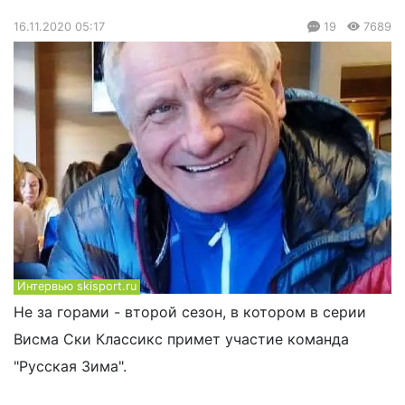
16.11.2020 05:17
19
7689
Интервью skisport.ru
Не за горами - второй сезон, в котором в серии
Висма Ски Классикс примет участие команда
"Русская Зима".