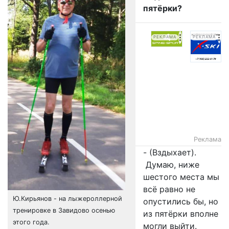
пятёрки?
РЕКЛАМА
РЕКЛАМА
Реклама
- (Вздыхает).
Думаю, ниже
шестого места мы
всё равно не
Ю.Кирьянов - на лыжероллерной
опустились бы, но
тренировке в Завидово осенью
из пятёрки вполне
этого года.
могли выйти.